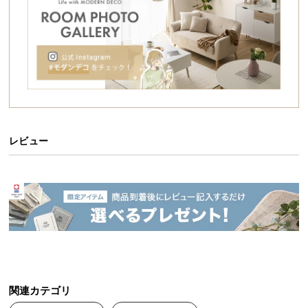
シ
ョ
ッ
ピ
ン
グ
ガ
イ
ド
レビュー
お
支
払
い
に
つ
い
て
関連カテゴリ
配