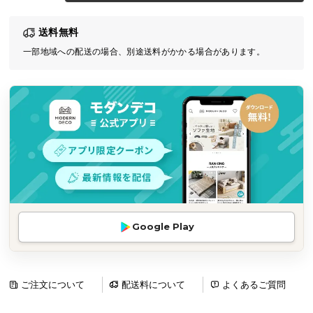
気
送料無料
ア
イ
一部地域への配送の場合、別途送料がかかる場合があります。
テ
ム
ラ
ン
キ
ン
グ
商
Google Play
品
カ
テ
ゴ
ご注文について
配送料について
よくあるご質問
リ
か