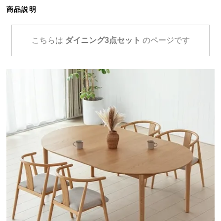
ら
商品説明
探
す
こちらは
ダイニング3点セット
のページです
イ
ン
テ
リ
ア
テ
イ
ス
ト
か
ら
探
す