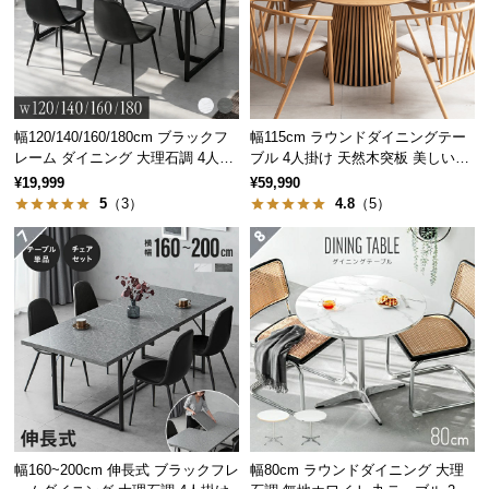
つ
い
て
開
幅120/140/160/180cm ブラックフ
幅115cm ラウンドダイニングテー
梱
レーム ダイニング 大理石調 4人掛
ブル 4人掛け 天然木突板 美しい格
設
け
子デザイン
¥19,999
¥59,990
置
5
（3）
4.8
（5）
サ
ー
ビ
ス
に
つ
い
て
搬
幅160~200cm 伸長式 ブラックフレ
幅80cm ラウンドダイニング 大理
入