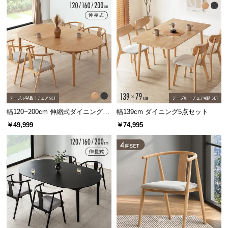
保
証
に
つ
い
て
会
員
規
幅120~200cm 伸縮式ダイニングテ
幅139cm ダイニング5点セット
約
ーブル 4人掛け
￥49,999
￥74,995
に
つ
い
て
お
客
様