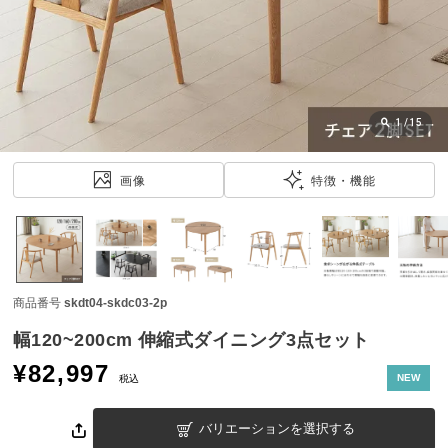
近
チ
ェ
ッ
ク
し
1
/
15
た
ア
画像
特徴・機能
イ
テ
ム
商品番号
skdt04-skdc03-2p
特
集
幅120~200cm 伸縮式ダイニング3点セット
一
¥
82,997
覧
NEW
税込
バリエーションを選択する
人