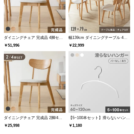
情
報
©
M
O
ダイニングチェア 完成品 4脚セッ
幅139cm ダイニングテーブル 4人
D
ト
掛け
￥51,996
￥22,999
E
R
N
D
E
C
O
C
o.,
L
t
ダイニングチェア 完成品 2脚/4脚
【5~100本セット】滑らないハンガ
d.
セット
ー キッズサイズ
￥25,998
￥1,180
A