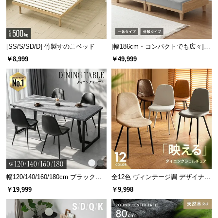
[SS/S/SD/D] 竹製すのこベッド
[幅186cm・コンパクトでも広々] 3
人掛けソファベッド リクライニン
￥8,999
￥49,999
グ 天然木フレーム 北欧
幅120/140/160/180cm ブラックフ
全12色 ヴィンテージ調 デザイナー
レーム ダイニング 大理石調 4人掛
ズシェルチェア
￥19,999
￥9,998
け