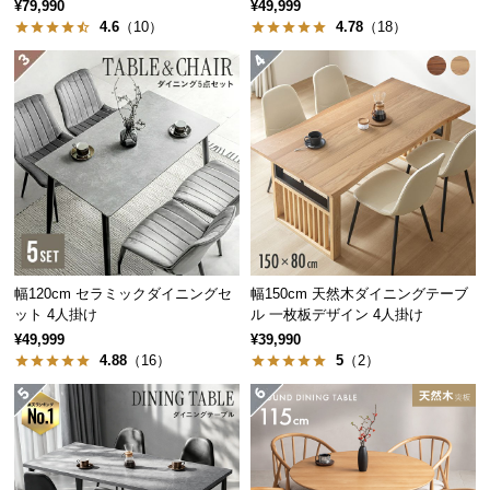
板 美しい格子デザイン
掛け チェア4脚セット
¥79,990
¥49,999
中
4.6
（10）
4.78
（18）
型
商
品
の
配
送
に
つ
い
て
幅120cm セラミックダイニングセ
幅150cm 天然木ダイニングテーブ
小
ット 4人掛け
ル 一枚板デザイン 4人掛け
型
¥49,999
¥39,990
4.88
（16）
5
（2）
商
品
の
配
送
に