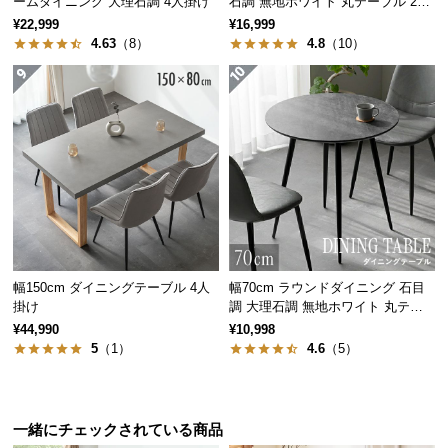
ームダイニング 大理石調 4人掛け
石調 無地ホワイト 丸テーブル 2人
経
掛け
¥22,999
¥16,999
路
4.63
（8）
4.8
（10）
に
つ
い
て
返
品・
キ
ャ
ン
幅150cm ダイニングテーブル 4人
幅70cm ラウンドダイニング 石目
セ
掛け
調 大理石調 無地ホワイト 丸テー
ル
ブル 2人掛け
¥44,990
¥10,998
に
5
（1）
4.6
（5）
つ
い
て
一緒にチェックされている商品