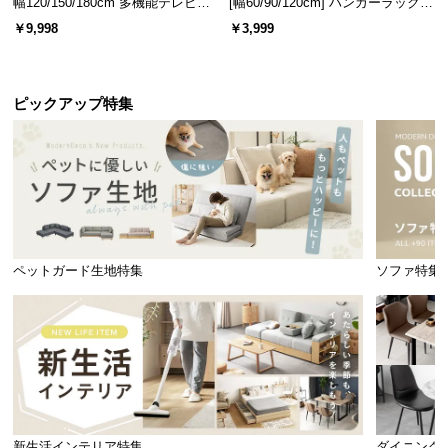
幅120/150/180cm 多機能テレビボ
[幅60/90/120cm] ハンガーラック
ード 木目/石目調 オープン収納・
スチール 4段階高さ調節 サイドフ
￥9,998
￥3,999
引き出し収納付き
ック オープンラック シンプル
ピックアップ特集
ペットガード生地特集
ソファ特集
新生活インテリア特集
ダイニング