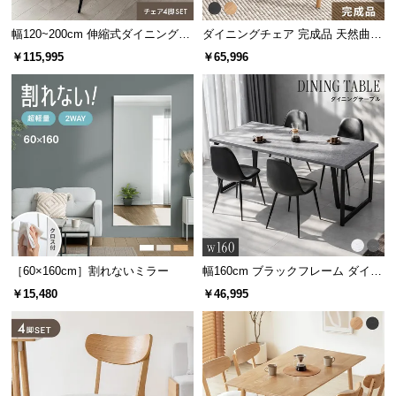
サ
幅120~200cm 伸縮式ダイニング5
ダイニングチェア 完成品 天然曲木
ポ
点セット
4脚セット
￥115,995
￥65,996
ー
ト
お
知
ら
せ
ブ
［60×160cm］割れないミラー
幅160cm ブラックフレーム ダイニ
ングセット 大理石調 4人掛け
ロ
￥15,480
￥46,995
グ
企
業