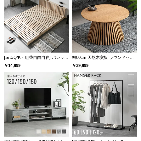
[S/D/Q/K・組替自由自在] パレット
幅80cm 天然木突板 ラウンドセン
ベッド 8/12/16枚セット
ターテーブル 美しい格子デザイン
￥14,999
￥39,999