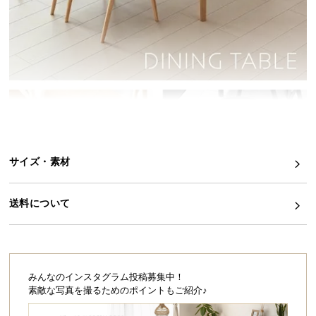
イ
ン
テ
リ
ア
コ
ー
デ
ィ
サイズ・素材
ネ
ー
ト
送料について
か
ら
探
す
みんなのインスタグラム投稿募集中！
素敵な写真を撮るためのポイントもご紹介♪