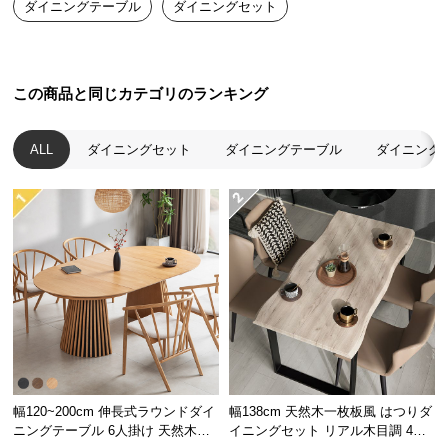
ダイニングテーブル
ダイニングセット
送
料
に
つ
この商品と同じカテゴリのランキング
い
て
ALL
ダイニングセット
ダイニングテーブル
ダイニング
大
型
商
品
の
配
送
に
つ
い
て
幅120~200cm 伸長式ラウンドダイ
幅138cm 天然木一枚板風 はつりダ
ニングテーブル 6人掛け 天然木突
イニングセット リアル木目調 4人