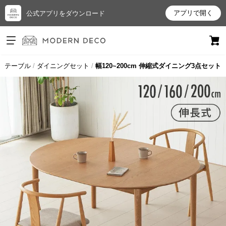
アプリで開く
公式アプリをダウンロード
ログイン
新規会員登録
グテーブル
ダイニングセット
幅120~200cm 伸縮式ダイニング3点セット
お
気
に
入
り
ア
イ
テ
ム
最