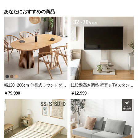
l
l
あなたにおすすめの商品
幅120~200cm 伸長式ラウンドダイ
11段階高さ調整 壁寄せTVスタンド
ニングテーブル 6人掛け 天然木突
キャスター付き 上下左右角度調節
￥79,990
￥12,999
板 美しい格子デザイン
機能