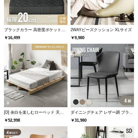
l
l
ブラックカラー 高密度ポケットコ
2WAYビーズクッション XLサイズ
イルマットレス D
￥16,499
￥9,980
[D] 余白を楽しむローベッド 天然
ダイニングチェア レザー調 ブラッ
木調 ステージベッド プレミアムマ
ク脚 4脚セット 包み込むフォルム
￥52,998
￥31,980
ットレス付き