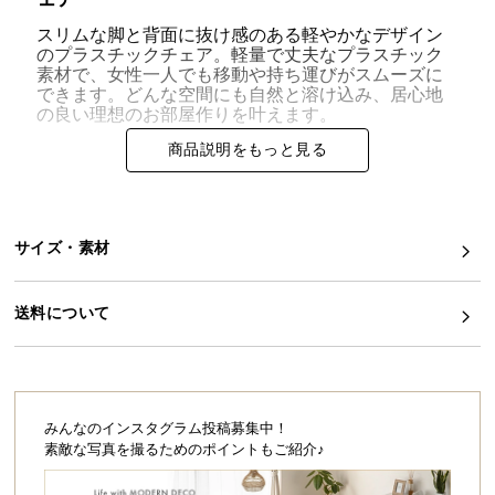
スリムな脚と背面に抜け感のある軽やかなデザイン
イ
のプラスチックチェア。軽量で丈夫なプラスチック
ン
素材で、女性一人でも移動や持ち運びがスムーズに
テ
できます。どんな空間にも自然と溶け込み、居心地
リ
の良い理想のお部屋作りを叶えます。
ア
商品説明をもっと見る
コ
ー
デ
美しいチェアを生み出す樹脂一体成型
ィ
サイズ・素材
ネ
一体成型だからできる継ぎ目のないスムーズな造形
ー
は、組立家具にはない魅力的なフォルムを生み出し
送料について
ト
ます。
か
ら
探
す
みんなのインスタグラム投稿募集中！
素敵な写真を撮るためのポイントもご紹介♪