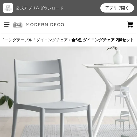
アプリで開く
公式アプリをダウンロード
ログイン
新規会員登録
ダイニングテーブル
ダイニングチェア
全3色 ダイニングチェア 2脚セット
お
気
に
入
り
ア
イ
テ
ム
最