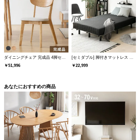
商品サイズ
※単位は「センチメートル」になります
ダイニングチェア 完成品 4脚セッ
[セミダブル] 脚付きマットレス 極
ト
厚20cm ボンネルコイル
￥51,996
￥22,999
あなたにおすすめの商品
横幅
奥行き
高さ
約51㎝
約53㎝
約81㎝