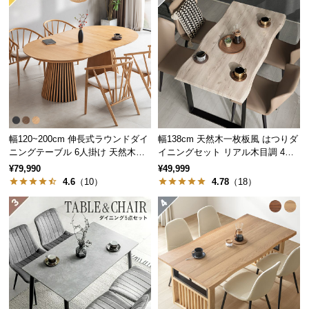
つ
い
て
耐荷重
約120㎏
開
梱
設
置
幅120~200cm 伸長式ラウンドダイ
幅138cm 天然木一枚板風 はつりダ
サ
スムーズに運べる軽量設計
ニングテーブル 6人掛け 天然木突
イニングセット リアル木目調 4人
ー
板 美しい格子デザイン
掛け チェア4脚セット
¥79,990
¥49,999
ビ
4.6
（10）
4.78
（18）
ス
チェア1脚の重量は約4.35㎏。女性一人でも簡単に動
に
かすことができます。
つ
い
て
搬
入