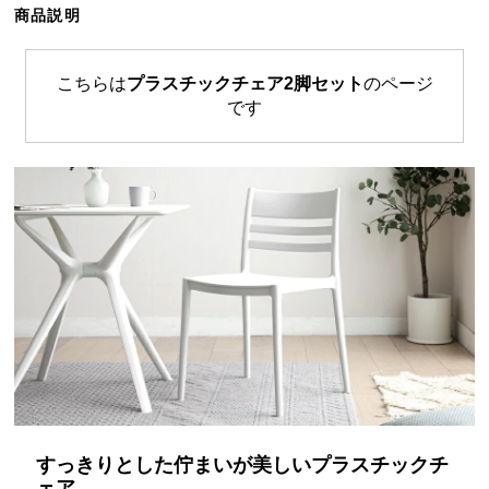
商品説明
ら
探
す
こちらは
プラスチックチェア2脚セット
のページ
です
イ
ン
テ
リ
ア
テ
イ
ス
ト
か
ら
探
す
すっきりとした佇まいが美しいプラスチックチ
ェア