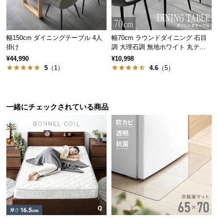
サ
ポ
ー
幅150cm ダイニングテーブル 4人
幅70cm ラウンドダイニング 石目
ト
掛け
調 大理石調 無地ホワイト 丸テー
ブル 2人掛け
¥44,990
¥10,998
5
（1）
4.6
（5）
お
知
ら
一緒にチェックされている商品
せ
床面に優しい保護パーツ
脚の底面に樹脂製の保護パーツが付いているため、
ブ
床への傷付きや凹みの心配がありません。
ロ
グ
企
業