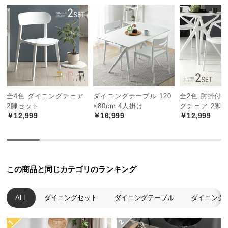
中
型
商
座面奥行き
約41㎝
品
の
配
送
に
安心してリラックスできる耐荷重
全4色 ダイニングチェア
ダイニングテーブル 120
全2色 肘掛付
つ
2脚セット
×80cm 4人掛け
グチェア 2脚
い
￥12,999
￥16,999
￥12,999
て
耐荷重は約120㎏。しっかりとした耐久性で身体を支
えてくれる安心設計です。
小
型
商
この商品と同じカテゴリのランキング
品
の
ALL
ダイニングセット
ダイニングテーブル
ダイニング
配
送
に