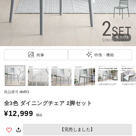
近
チ
ェ
ッ
ク
し
1
/
13
た
ア
画像
特徴・機能
イ
テ
ム
商品番号
dhf03
特
集
全3色 ダイニングチェア 2脚セット
一
¥
12,999
覧
税込
【完売しました】
人