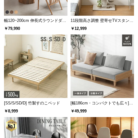
幅120~200cm 伸長式ラウンドダイ
11段階高さ調整 壁寄せTVスタンド
充実のアフターサービス
ニングテーブル 6人掛け 天然木突
キャスター付き 上下左右角度調節
￥79,990
￥12,999
板 美しい格子デザイン
機能
商品のお届けから、ご購入後のアフターサービスま
で、トータルでご満足頂けるように努めています。
[SS/S/SD/D] 竹製すのこベッド
[幅186cm・コンパクトでも広々] 3
人掛けソファベッド リクライニン
￥8,999
￥49,999
グ 天然木フレーム 北欧