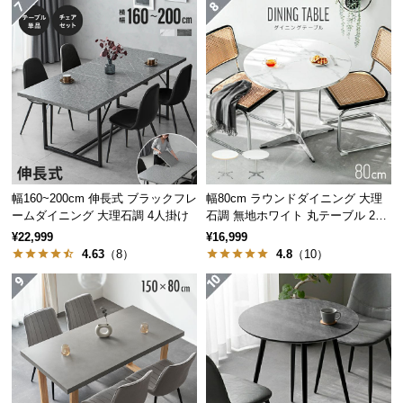
保
証
に
つ
い
て
会
員
規
幅160~200cm 伸長式 ブラックフレ
幅80cm ラウンドダイニング 大理
約
ームダイニング 大理石調 4人掛け
石調 無地ホワイト 丸テーブル 2人
さっと拭くだけ簡単お手入れ
掛け
に
¥22,999
¥16,999
つ
4.63
（8）
4.8
（10）
い
木材とは違い汚れてもシミになりにくく、さっと乾
て
拭きするだけでOKなのでお手入れが簡単です。
お
客
様