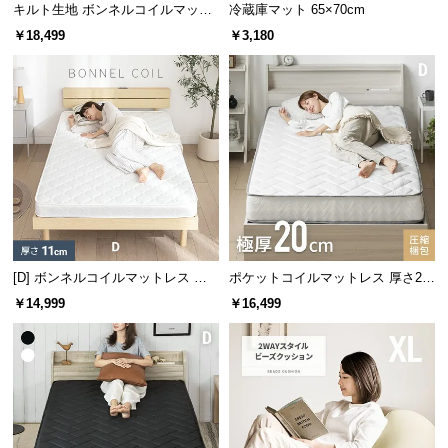
情
キルト生地 ボンネルコイルマット
冷蔵庫マット 65×70cm
報
レス Q
￥18,499
￥3,180
©
M
O
D
E
R
N
D
カラーバリエーション
E
C
[D] ボンネルコイルマットレス 厚
ポケットコイルマットレス 厚さ20
ホワイト
WHITE
O
さ11cm
cm D
￥14,999
￥16,499
C
o.,
L
t
d.
A