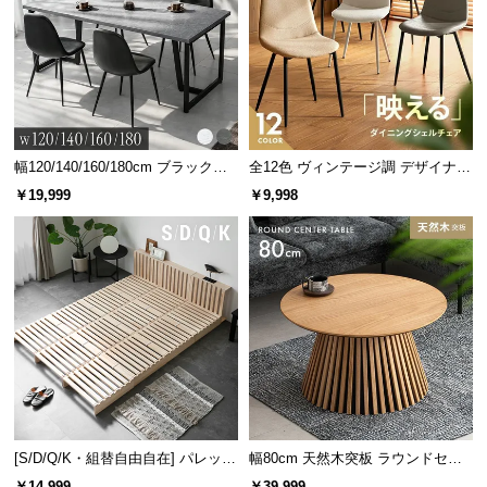
一年間保証
安心と信頼の「一年間保証」
機能の損壊・部品の紛失など予期せぬトラブルに
も無償で対応。 ご購入1年以内に不具合が発生し
た場合、新しくご交換させて頂きます。
幅120/140/160/180cm ブラックフ
全12色 ヴィンテージ調 デザイナー
レーム ダイニング 大理石調 4人掛
ズシェルチェア
￥19,999
￥9,998
け
[S/D/Q/K・組替自由自在] パレット
幅80cm 天然木突板 ラウンドセン
ベッド 8/12/16枚セット
ターテーブル 美しい格子デザイン
￥14,999
￥39,999