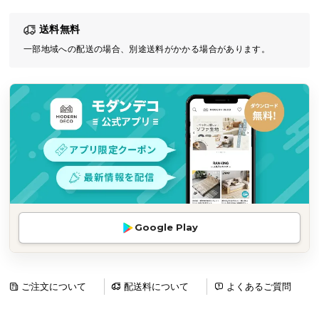
気
送料無料
ア
イ
一部地域への配送の場合、別途送料がかかる場合があります。
テ
ム
ラ
ン
キ
ン
グ
商
Google Play
品
カ
テ
ゴ
ご注文について
配送料について
よくあるご質問
リ
か