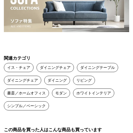
送
料
に
つ
い
て
深く腰掛けられる奥行き
大
関連カテゴリ
座面の奥行きは約41㎝。深く腰掛けることができる
型
ため、ゆったりとリラックスできます。
商
イス・チェア
ダイニングチェア
ダイニングテーブル
品
の
ダイニングチェア
ダイニング
リビング
配
書斎／ホームオフィス
モダン
ホワイトインテリア
送
に
シンプル／ベーシック
つ
い
て
この商品を買った人はこんな商品も買っています