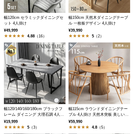
経
路
幅120cm セラミックダイニングセ
幅150cm 天然木ダイニングテーブ
に
ット 4人掛け
ル 一枚板デザイン 4人掛け
つ
¥49,999
¥39,990
い
4.88
（16）
5
（2）
て
重量
約4.35㎏
返
品・
キ
ャ
スタッキング可能で移動もラクラク
ン
セ
ル
チェアはスタッキング可能なので、使わないときは
に
省スペースに収納でき、持ち運びも楽々です。
つ
幅120/140/160/180cm ブラックフ
幅115cm ラウンドダイニングテー
い
レーム ダイニング 大理石調 4人掛
ブル 4人掛け 天然木突板 美しい格
け
子デザイン
て
¥19,999
¥59,990
5
（3）
4.8
（5）