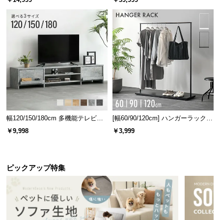
幅120/150/180cm 多機能テレビボ
[幅60/90/120cm] ハンガーラック
ード 木目/石目調 オープン収納・
スチール 4段階高さ調節 サイドフ
￥9,998
￥3,999
引き出し収納付き
ック オープンラック シンプル
ピックアップ特集