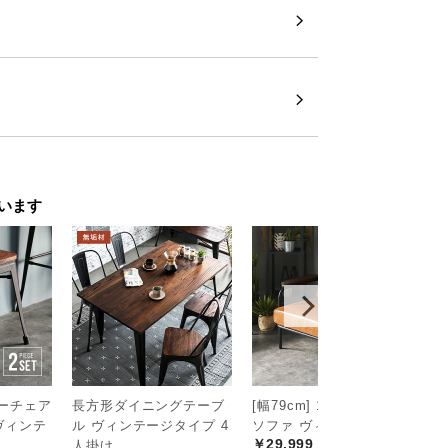
います
ターチェア
長方形ダイニングテーブ
[幅79cm] 1人掛けレザー
[
 ヴィンテ
ル ヴィンテージタイプ 4
ソファ ヴィンテージ調
ー
￥29,999
￥
人掛け