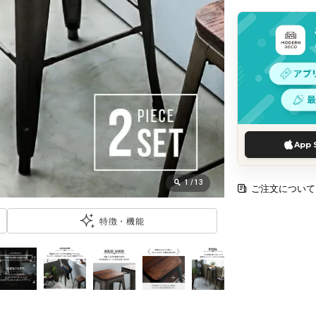
App 
1
/
13
ご注文について
特徴・機能