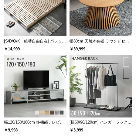
[S/D/Q/K・組替自由自在] パレット
幅80cm 天然木突板 ラウンドセン
ベッド 8/12/16枚セット
ターテーブル 美しい格子デザイン
￥14,999
￥39,999
幅120/150/180cm 多機能テレビボ
[幅60/90/120cm] ハンガーラック
ード 木目/石目調 オープン収納・
スチール 4段階高さ調節 サイドフ
￥9,998
￥3,999
引き出し収納付き
ック オープンラック シンプル