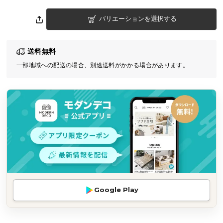
気
バリエーションを選択する
ア
イ
テ
送料無料
ム
一部地域への配送の場合、別途送料がかかる場合があります。
ラ
ン
キ
ン
グ
商
品
カ
テ
Google Play
ゴ
リ
か