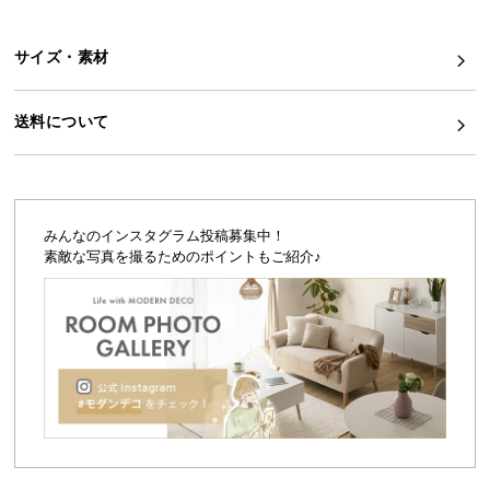
シ
ョ
ッ
サイズ・素材
ピ
ン
送料について
グ
ガ
イ
ド
みんなのインスタグラム投稿募集中！
お
素敵な写真を撮るためのポイントもご紹介♪
支
払
い
に
つ
い
て
配