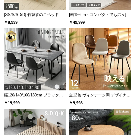
[SS/S/SD/D] 竹製すのこベッド
[幅186cm・コンパクトでも広々] 3
人掛けソファベッド リクライニン
￥8,999
￥49,999
グ 天然木フレーム 北欧
幅120/140/160/180cm ブラックフ
全12色 ヴィンテージ調 デザイナー
レーム ダイニング 大理石調 4人掛
ズシェルチェア
￥19,999
￥9,998
け