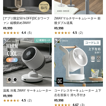
経
路
に
[アプリ限定50％OFF]DCタワーフ
2WAYマルチサーキュレーター 前
つ
ァン 縦横斜め3WAY
後ダブル送風
い
¥9,999
¥9,998
て
4.4
（5）
4.5
（2）
返
品・
キ
ャ
ン
セ
ル
に
つ
い
温風 冷風 2WAY サーキュレーター
コードレスサーキュレーター 上下
左右首振り 持ち手付き
て
¥9,999
4.5
（2）
¥9,998
4.67
（3）