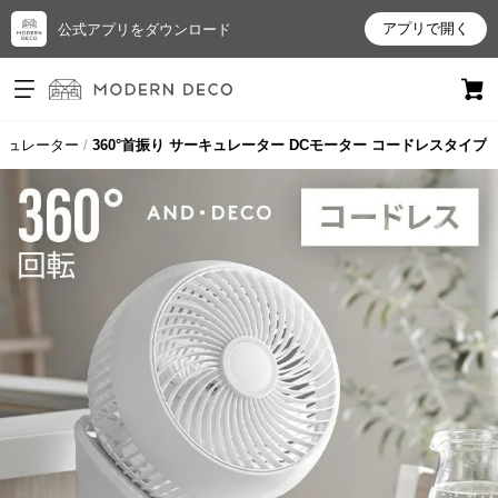
アプリで開く
公式アプリをダウンロード
ログイン
新規会員登録
キュレーター
360°首振り サーキュレーター DCモーター コードレスタイプ
お
気
に
入
り
ア
イ
テ
ム
最