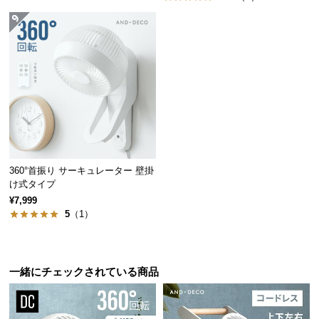
保
証
に
つ
い
て
会
員
規
約
360°首振り サーキュレーター 壁掛
け式タイプ
に
つ
¥7,999
5
（1）
い
て
一緒にチェックされている商品
お
客
様