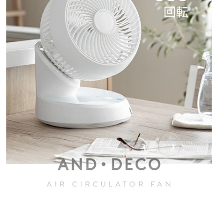
イ
ン
テ
リ
ア
コ
ー
デ
ィ
ネ
ー
ト
か
ら
探
す