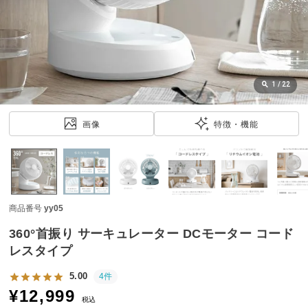
近
チ
ェ
ッ
ク
し
1
/
22
た
ア
画像
特徴・機能
イ
テ
ム
商品番号
yy05
特
集
360°首振り サーキュレーター DCモーター コード
一
レスタイプ
覧
5.00
4件
¥
12,999
税込
人