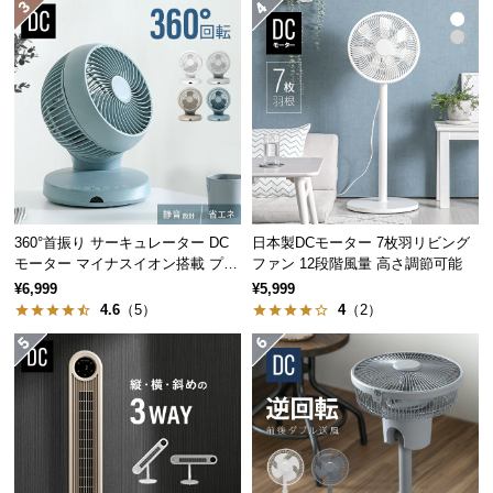
つ
い
て
開
梱
設
置
サ
360°首振り サーキュレーター DC
日本製DCモーター 7枚羽リビング
ー
モーター マイナスイオン搭載 プレ
ファン 12段階風量 高さ調節可能
ビ
ミアムタイプ
¥6,999
¥5,999
ス
4.6
（5）
4
（2）
に
つ
い
て
搬
入