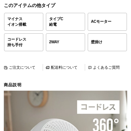
ら
このアイテムの他タイプ
探
す
マイナス
タイプC
ACモーター
イオン搭載
給電
イ
コードレス
2WAY
壁掛け
持ち手付
ン
テ
リ
ア
ご注文について
配送料について
よくあるご質問
テ
イ
商品説明
ス
ト
か
ら
探
す