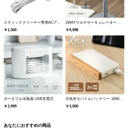
l
l
スティッククリーナー専用ACアダ
2WAYマルチサーキュレーター 前
プター
後ダブル送風
￥1,500
￥9,998
ポータブル冷風扇 USB充電式
天然木モバイルバッテリー 10000m
Ah USB-C/USB-A 2台同時充電対応
￥3,999
￥3,000
あなたにおすすめの商品