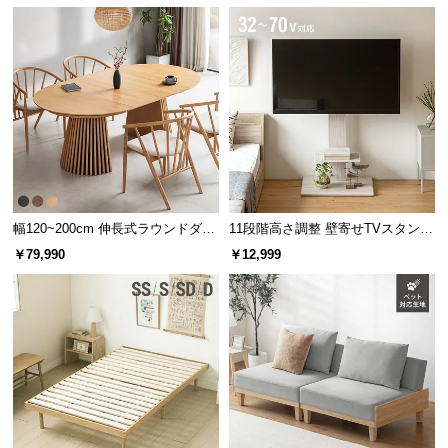
幅120~200cm 伸長式ラウンドダイ
11段階高さ調整 壁寄せTVスタンド
ニングテーブル 6人掛け 天然木突
キャスター付き 上下左右角度調節
￥79,990
￥12,999
板 美しい格子デザイン
機能