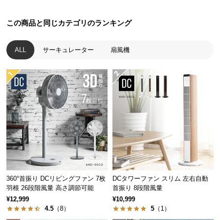
中
型
この商品と同じカテゴリのランキング
商
品
の
ALL
サーキュレーター
扇風機
配
送
に
つ
い
て
小
型
商
品
360°首振り DCリビングファン 7枚
DCタワーファン スリム 左右自動
の
羽根 26段階風量 高さ調節可能
首振り 8段階風量
配
¥12,999
¥10,999
送
4.5
（8）
5
（1）
に