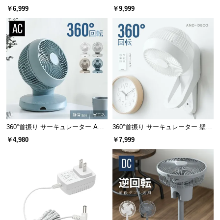
情
モーター マイナスイオン搭載 プレ
￥6,999
￥9,999
報
ミアムタイプ
©
M
O
D
E
R
N
D
E
360°首振り サーキュレーター AC
360°首振り サーキュレーター 壁掛
C
モータータイプ
け式タイプ
￥4,980
￥7,999
O
C
o.,
L
t
d.
A