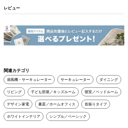
送
レビュー
料
に
つ
い
て
大
型
商
関連カテゴリ
品
の
扇風機・サーキュレーター
サーキュレーター
ダイニング
配
送
リビング
子ども部屋／キッズルーム
寝室／ベッドルーム
に
つ
デザイン家電
書斎／ホームオフィス
首振りタイプ
い
ホワイトインテリア
シンプル／ベーシック
て