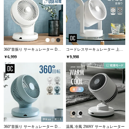
サ
ポ
ー
ト
お
360°首振り サーキュレーター DC
コードレスサーキュレーター 上下
知
モーター USB給電タイプ
左右首振り 持ち手付き
￥6,999
￥9,998
ら
せ
ブ
ロ
グ
企
360°首振り サーキュレーター DC
温風 冷風 2WAY サーキュレーター
業