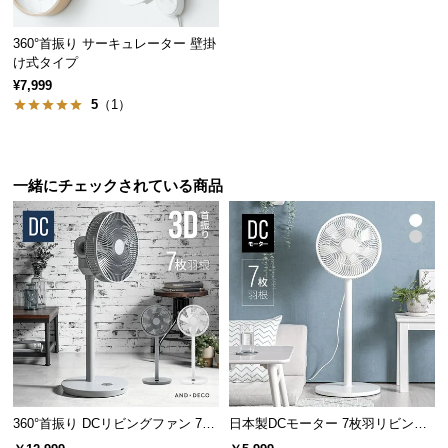
保
証
360°首振り サーキュレーター 壁掛
に
け式タイプ
つ
¥7,999
い
5
（1）
て
会
一緒にチェックされている商品
員
規
約
に
つ
い
て
お
客
360°首振り DCリビングファン 7枚
日本製DCモーター 7枚羽リビング
羽根 26段階風量 高さ調節可能
ファン 12段階風量 高さ調節可能
様