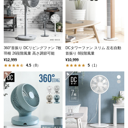
中
型
商
品
の
配
送
360°首振り DCリビングファン 7枚
DCタワーファン スリム 左右自動
に
羽根 26段階風量 高さ調節可能
首振り 8段階風量
つ
¥12,999
¥10,999
い
4.5
（8）
5
（1）
て
小
型
商
品
の
配
送
に