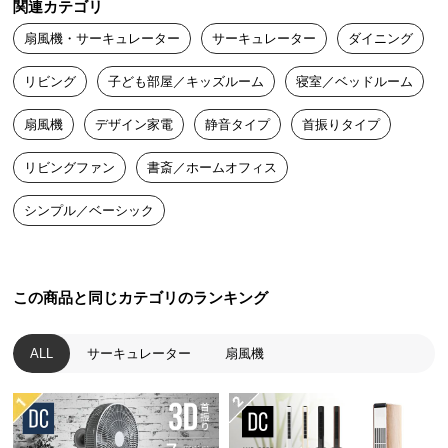
関連カテゴリ
送
扇風機・サーキュレーター
サーキュレーター
ダイニング
料
に
リビング
子ども部屋／キッズルーム
寝室／ベッドルーム
つ
い
扇風機
デザイン家電
静音タイプ
首振りタイプ
て
リビングファン
書斎／ホームオフィス
大
型
シンプル／ベーシック
商
品
の
配
この商品と同じカテゴリのランキング
送
に
ALL
サーキュレーター
扇風機
つ
い
て