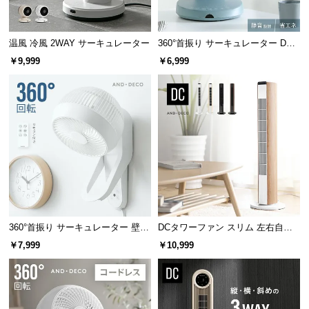
情
報
©
温風 冷風 2WAY サーキュレーター
360°首振り サーキュレーター DC
モーター マイナスイオン搭載 プレ
M
￥9,999
￥6,999
ミアムタイプ
O
D
E
R
N
D
E
C
O
C
360°首振り サーキュレーター 壁掛
DCタワーファン スリム 左右自動
o.,
け式タイプ
首振り 8段階風量
￥7,999
￥10,999
L
t
d.
A