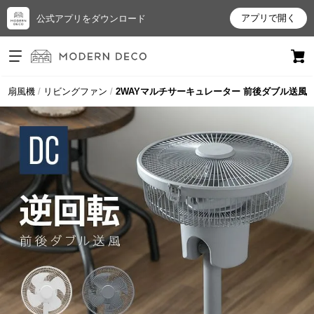
アプリで開く
公式アプリをダウンロード
ログイン
新規会員登録
扇風機
リビングファン
2WAYマルチサーキュレーター 前後ダブル送風
お
気
に
入
り
ア
イ
テ
ム
最