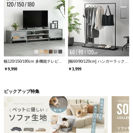
幅120/150/180cm 多機能テレビボ
[幅60/90/120cm] ハンガーラック
ード 木目/石目調 オープン収納・
スチール 4段階高さ調節 サイドフ
￥9,998
￥3,999
引き出し収納付き
ック オープンラック シンプル
ピックアップ特集