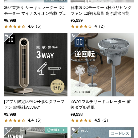
つ
360°首振り サーキュレーター DC
日本製DCモーター 7枚羽リビング
モーター マイナスイオン搭載 プレ
ファン 12段階風量 高さ調節可能
い
ミアムタイプ
¥6,999
¥5,999
て
4.6
（5）
4
（2）
開
梱
設
置
サ
ー
ビ
ス
に
つ
[アプリ限定50％OFF]DCタワーフ
2WAYマルチサーキュレーター 前
い
ァン 縦横斜め3WAY
後ダブル送風
て
¥9,999
¥9,998
4.4
（5）
4.5
（2）
搬
入