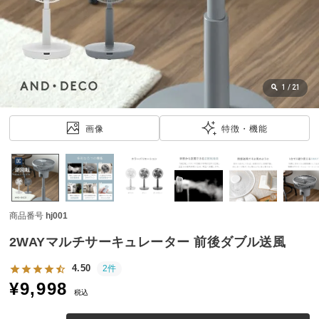
近
チ
ェ
ッ
ク
し
1
/
21
た
ア
画像
特徴・機能
イ
テ
ム
商品番号
hj001
特
集
2WAYマルチサーキュレーター 前後ダブル送風
一
覧
4.50
2件
¥
9,998
税込
人