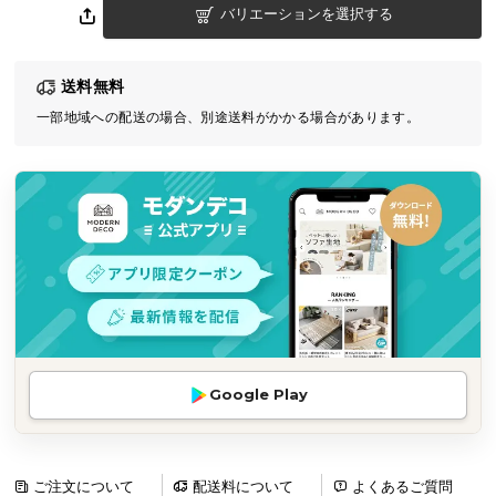
バリエーションを選択する
気
ア
イ
送料無料
テ
一部地域への配送の場合、別途送料がかかる場合があります。
ム
ラ
ン
キ
ン
グ
商
品
カ
Google Play
テ
ゴ
リ
か
ご注文について
配送料について
よくあるご質問