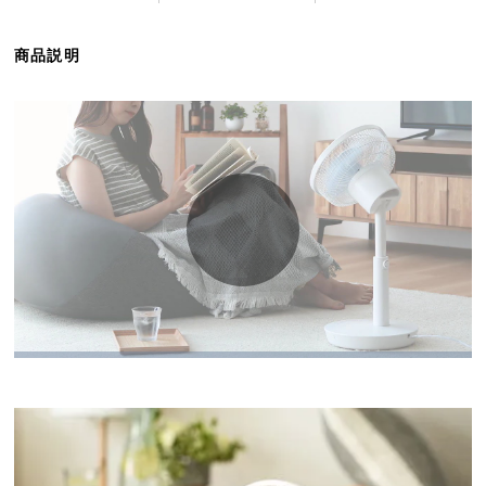
ら
探
商品説明
す
イ
ン
テ
リ
ア
テ
イ
ス
ト
か
ら
探
す