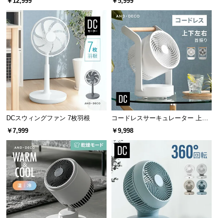
￥12,999
￥5,999
サ
ポ
ー
ト
お
知
ら
せ
DCスウィングファン 7枚羽根
コードレスサーキュレーター 上下
左右首振り 持ち手付き
￥7,999
￥9,998
ブ
ロ
グ
企
業