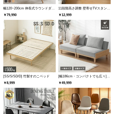
幅120~200cm 伸長式ラウンドダイ
11段階高さ調整 壁寄せTVスタンド
ニングテーブル 6人掛け 天然木突
キャスター付き 上下左右角度調節
￥79,990
￥12,999
板 美しい格子デザイン
機能
[SS/S/SD/D] 竹製すのこベッド
[幅186cm・コンパクトでも広々] 3
人掛けソファベッド リクライニン
￥8,999
￥49,999
グ 天然木フレーム 北欧