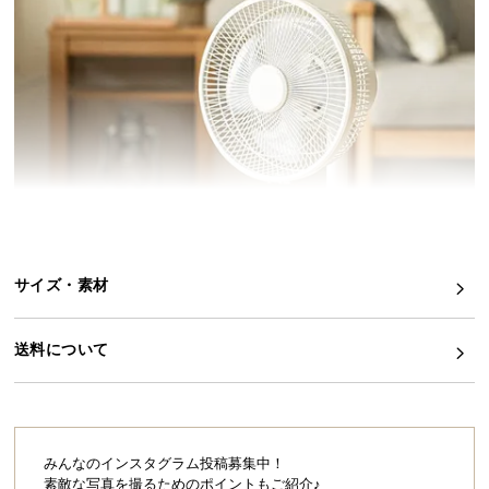
イ
ン
テ
リ
ア
コ
ー
デ
ィ
ネ
サイズ・素材
ー
ト
か
送料について
ら
探
す
みんなのインスタグラム投稿募集中！
素敵な写真を撮るためのポイントもご紹介♪