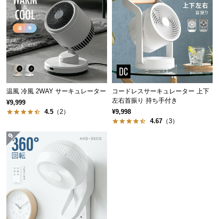
経
路
に
つ
い
て
返
温風 冷風 2WAY サーキュレーター
コードレスサーキュレーター 上下
品・
左右首振り 持ち手付き
¥9,999
キ
4.5
（2）
¥9,998
ャ
4.67
（3）
ン
セ
ル
に
つ
い
て