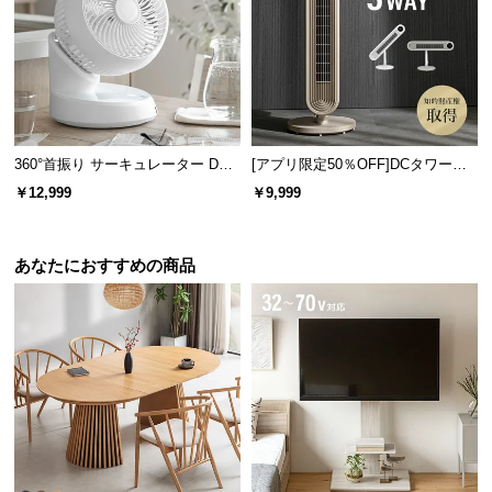
l
l
360°首振り サーキュレーター DC
[アプリ限定50％OFF]DCタワーフ
モーター コードレスタイプ
ァン 縦横斜め3WAY
￥12,999
￥9,999
あなたにおすすめの商品