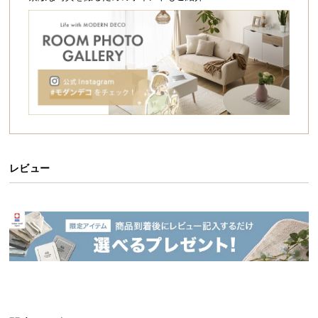
シ
ョ
ッ
ピ
ン
グ
ガ
イ
ド
お
レビュー
支
払
い
に
つ
い
て
配