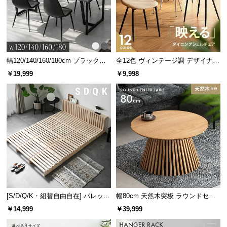
幅120/140/160/180cm ブラックフ
全12色 ヴィンテージ調 デザイナー
レーム ダイニング 大理石調 4人掛
ズシェルチェア
￥19,999
￥9,998
け
[S/D/Q/K・組替自由自在] パレット
幅80cm 天然木突板 ラウンドセン
ベッド 8/12/16枚セット
ターテーブル 美しい格子デザイン
￥14,999
￥39,999