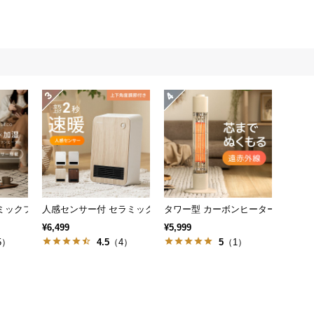
イリッシュモデル
ミックファンヒーター
人感センサー付 セラミックファンヒーター 上下角度調節
タワー型 カーボンヒーター
¥6,499
¥5,999
が1台に
5）
4.5
（4）
5
（1）
。併用はもちろん、温風のみ加湿のみの使