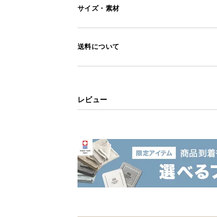
サイズ・素材
寒さと乾燥からお
送料について
きセラミックヒー
速暖性の高いセラミックヒーターに
テム。効率よく運転する人感センサ
レビュー
加湿の併用も可能で、部屋の隅々ま