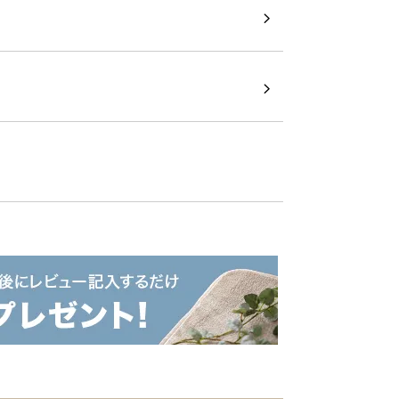
部屋を守る加湿機能付
ター
、超音波式の加湿機能が備わった優秀アイ
ーモード搭載で、使い心地も抜群。暖房と
で温もりと潤いを届けます。