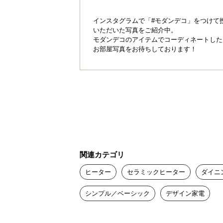
H
インスタグラムで「#モダンデコ」をつけて
いただいた写真をご紹介中。
モダンデコのアイテムでコーディネートした
お部屋写真をお待ちしております！
インテリアクリ
エモーショ
インテリアと調和する
これからの時代に必
人とは違う、自分
関連カテゴリ
ヒーター
セラミックヒーター
ダイニ
今の気分にピッタ
シンプル／ベーシック
デザイン家電
バランスのとれ
欲しかった