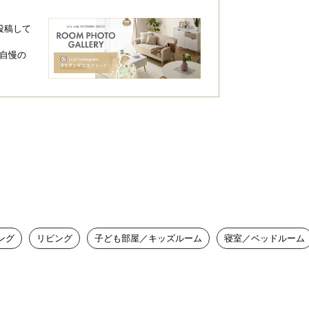
OME
投稿して
自慢の
エイターが提案する
ナルデザイン家電
家電は今やありふれた存在に。
要なのはアイデンティティ。
らしさを発信したいから。
ング
リビング
子ども部屋／キッズルーム
寝室／ベッドルーム
リなニュアンスカラーと、
たミニマムデザイン。
のは、この空気感。