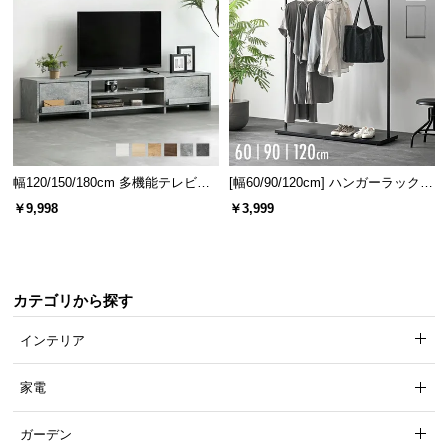
送
料
に
つ
い
て
大
幅120/150/180cm 多機能テレビボ
[幅60/90/120cm] ハンガーラック
型
ード 木目/石目調 オープン収納・
スチール 4段階高さ調節 サイドフ
￥9,998
￥3,999
引き出し収納付き
ック オープンラック シンプル
商
品
の
配
カテゴリから探す
送
に
インテリア
つ
い
家電
て
ガーデン