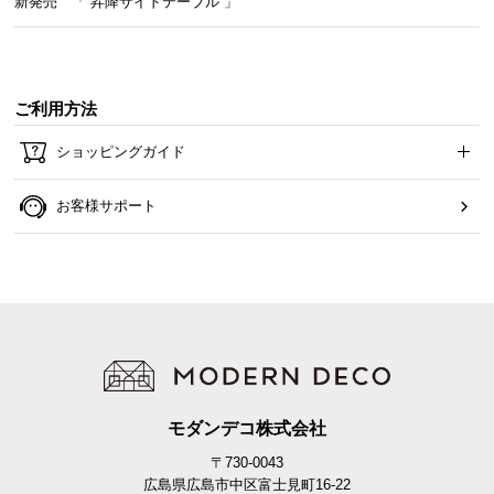
新発売 「 昇降サイドテーブル 」
つ
い
て
ご利用方法
開
梱
ショッピングガイド
設
置
お客様サポート
サ
ー
ビ
ス
に
つ
い
て
モダンデコ株式会社
搬
〒730-0043
入
広島県広島市中区富士見町16-22