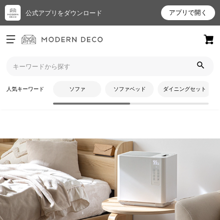
アプリで開く
公式アプリをダウンロード
ログイン
新規会員登録
トップ
加湿器
気化式加湿器
お
人気キーワード
ソファ
ソファベッド
ダイニングセット
気
に
入
り
ア
イ
テ
CATEGORY
ム
気化式加湿器
最