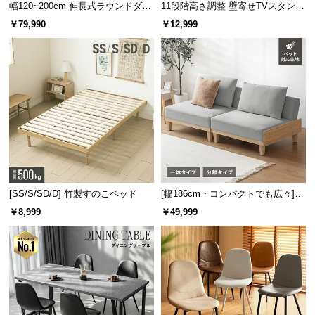
幅120~200cm 伸長式ラウンドダイ
11段階高さ調整 壁寄せTVスタンド
ニングテーブル 6人掛け 天然木突
キャスター付き 上下左右角度調節
イ
￥79,990
￥12,999
板 美しい格子デザイン
機能
ン
テ
リ
ア
コ
ー
デ
ィ
ネ
ー
[SS/S/SD/D] 竹製すのこベッド
[幅186cm・コンパクトでも広々] 3
ト
人掛けソファベッド リクライニン
￥8,999
￥49,999
か
グ 天然木フレーム 北欧
ら
探
す