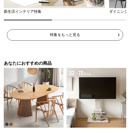
ら
探
新生活インテリア特集
ダイニング
す
特集をもっと見る
イ
ン
テ
リ
あなたにおすすめの商品
ア
テ
イ
ス
ト
か
ら
探
す