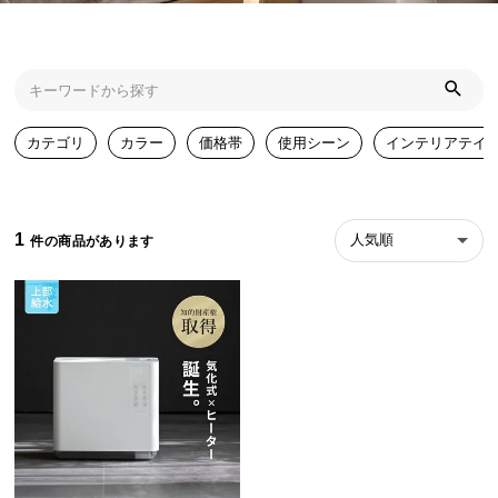
近
チ
ェ
ッ
ク
し
カテゴリ
カラー
価格帯
使用シーン
インテリアテイ
た
ア
イ
テ
1
人気順
ム
特
集
一
覧
人