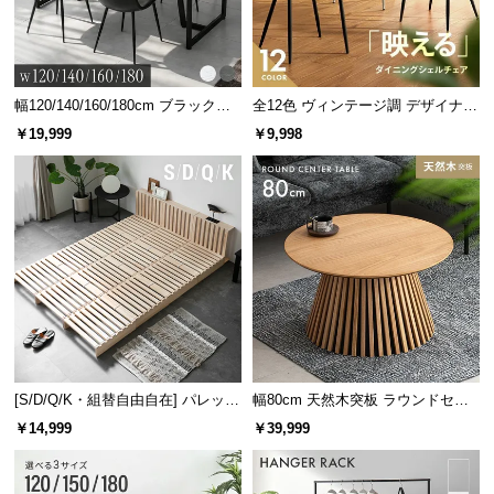
シ
ョ
ッ
ピ
ン
幅120/140/160/180cm ブラックフ
全12色 ヴィンテージ調 デザイナー
レーム ダイニング 大理石調 4人掛
ズシェルチェア
グ
￥19,999
￥9,998
け
ガ
イ
ド
お
支
払
い
に
つ
[S/D/Q/K・組替自由自在] パレット
幅80cm 天然木突板 ラウンドセン
い
ベッド 8/12/16枚セット
ターテーブル 美しい格子デザイン
￥14,999
￥39,999
て
配