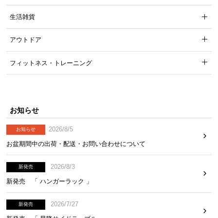
中
型
生活雑貨
商
品
アウトドア
の
配
フィットネス・トレーニング
送
に
つ
い
お知らせ
て
2026/8/5
お知らせ
小
お盆期間中の出荷・配送・お問い合わせについて
型
商
2026/8/3
新発売
品
新発売 「 ハンガーラック 」
の
配
2026/7/27
新発売
送
に