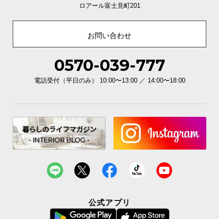
ロアール富士見町201
経
路
に
お問い合わせ
つ
い
0570-039-777
て
電話受付（平日のみ） 10:00〜13:00 ／ 14:00〜18:00
返
品・
キ
ャ
ン
セ
ル
に
つ
い
て
公式アプリ