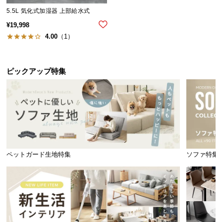
気
5.5L 気化式加湿器 上部給水式
ア
¥
19,998
イ
4.00
（1）
テ
ム
ラ
ピックアップ特集
ン
キ
ン
グ
商
ペットガード生地特集
ソファ特集
品
カ
テ
ゴ
リ
か