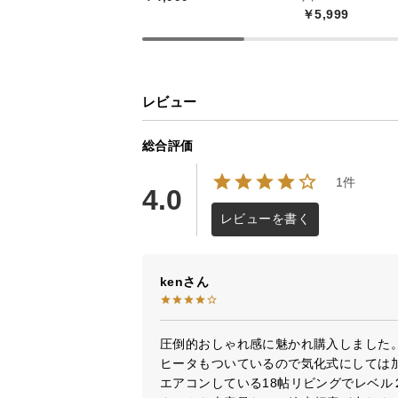
￥5,999
レビュー
総合評価
1件
4.0
レビューを書く
ken
圧倒的おしゃれ感に魅かれ購入しました。
ヒータもついているので気化式にしては加
エアコンしている18帖リビングでレベル２