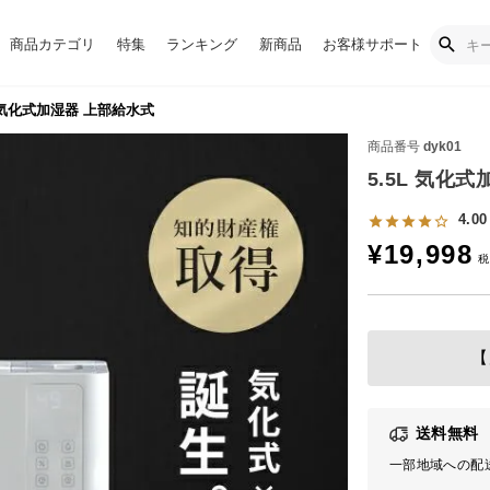
商品カテゴリ
特集
ランキング
新商品
お客様サポート
L 気化式加湿器 上部給水式
商品番号
dyk01
5.5L 気化
4.00
¥
19,998
【
送料無料
一部地域への配