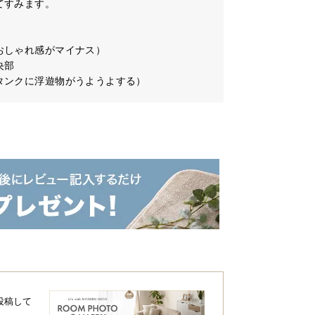
すみます。

しゃれ感がマイナス）

部

タンクに浮遊物がうようよする）
投稿して