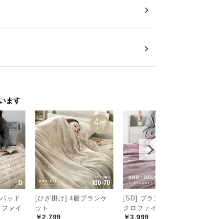
います
きパッド
[ひざ掛け] 4層ブランケ
[SD] ブランケット マイ
[
ロファイ
ット
クロファイバー
ボ
￥2,799
￥3,999
￥