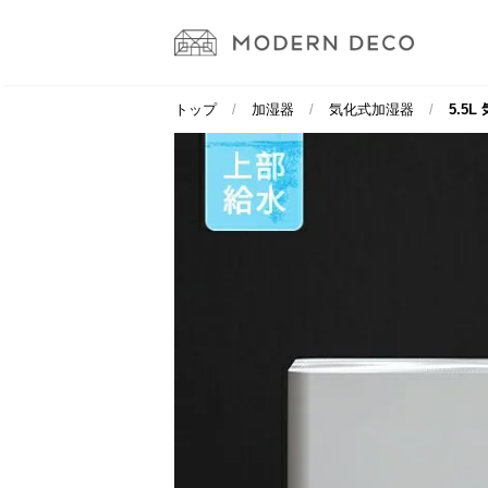
トップ
加湿器
気化式加湿器
5.5