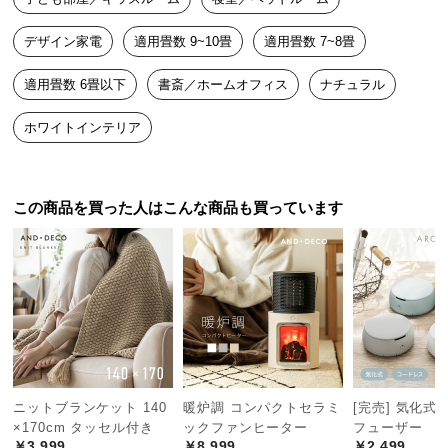
中
型
デザイン家電
適用畳数 9~10畳
適用畳数 7~8畳
商
品
適用畳数 6畳以下
書斎／ホームオフィス
ナチュラル
の
配
ホワイトインテリア
送
に
つ
この商品を買った人はこんな商品も買っています
い
て
小
型
商
品
の
配
ニットブランケット 140
暖炉調 コンパクトセラミ
[完売] 気化式
送
×170cm タッセル付き
ックファンヒーター
フューザー
￥3,999
￥8,999
￥2,499
に