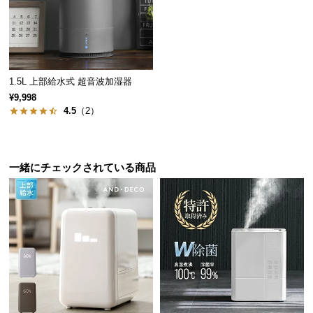
保
証
に
つ
い
1.5L 上部給水式 超音波加湿器
て
¥9,998
4.5
（2）
会
員
規
約
一緒にチェックされている商品
に
つ
い
て
お
客
様