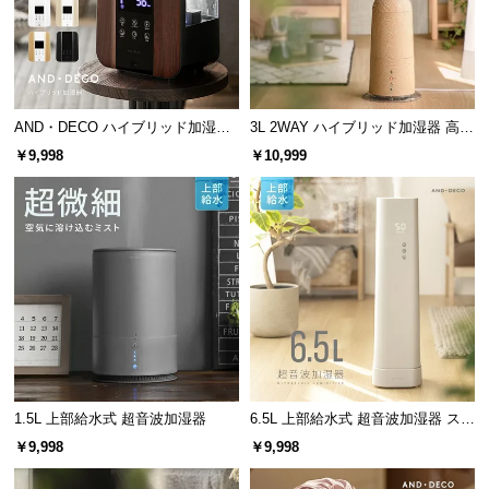
情
報
©
M
O
AND・DECO ハイブリッド加湿器
3L 2WAY ハイブリッド加湿器 高さ
D
ステンレス振動子モデル 木目調
調整可能 木目調
￥9,998
￥10,999
E
R
N
D
E
C
O
C
o.,
L
t
1.5L 上部給水式 超音波加湿器
6.5L 上部給水式 超音波加湿器 ステ
ンレス振動子モデル
d.
￥9,998
￥9,998
A