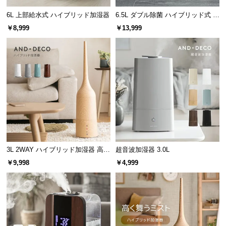
サ
6L 上部給水式 ハイブリッド加湿器
6.5L ダブル除菌 ハイブリッド式 U
ポ
Vライト+ヒーター除菌機能付き
￥8,999
￥13,999
ー
ト
お
知
ら
せ
3L 2WAY ハイブリッド加湿器 高さ
超音波加湿器 3.0L
ブ
調整可能
￥9,998
￥4,999
ロ
グ
企
業