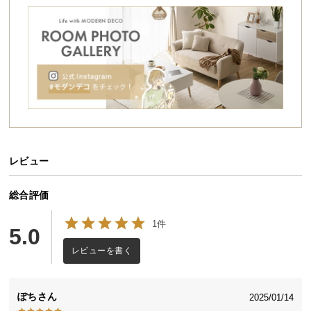
シ
ョ
ッ
ピ
ン
グ
ガ
イ
ド
レビュー
お
支
払
総合評価
い
1件
に
5.0
つ
レビューを書く
い
て
ぽち
2025/01/14
配