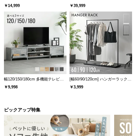
ベッド 8/12/16枚セット
ターテーブル 美しい格子デザイン
￥14,999
￥39,999
幅120/150/180cm 多機能テレビボ
[幅60/90/120cm] ハンガーラック
ード 木目/石目調 オープン収納・
スチール 4段階高さ調節 サイドフ
￥9,998
￥3,999
引き出し収納付き
ック オープンラック シンプル
ピックアップ特集