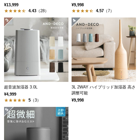
経
¥13,999
¥9,998
4.43
（28）
4.57
（7）
路
に
つ
い
て
返
品・
キ
ャ
ン
超音波加湿器 3.0L
3L 2WAY ハイブリッド加湿器 高さ
セ
調整可能
¥4,999
ル
5
（3）
¥9,998
に
つ
い
て