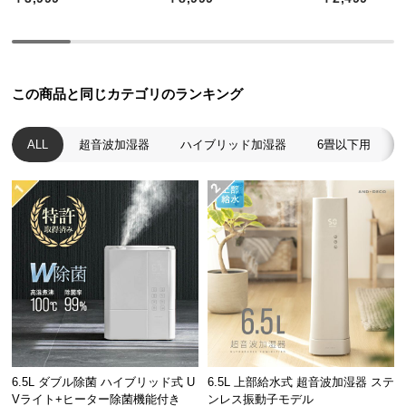
つ
い
て
この商品と同じカテゴリのランキング
開
梱
ALL
超音波加湿器
ハイブリッド加湿器
6畳以下用
設
置
サ
ー
ビ
ス
に
つ
い
て
搬
6.5L ダブル除菌 ハイブリッド式 U
6.5L 上部給水式 超音波加湿器 ステ
入
Vライト+ヒーター除菌機能付き
ンレス振動子モデル