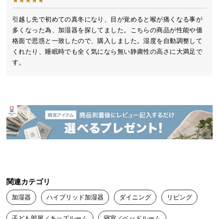
送
料
引越し先で初めての真冬になり、目が覚めると喉が痛くなる事が
多くなった為、加湿器を探してました。こちらの商品が性能や価
に
格面で思惑と一致したので、購入しました。湿度を自動調整して
つ
くれたり、睡眠時でも全く気になら無い静粛性の高さに大満足で
い
す。
て
大
型
商
品
の
配
送
に
つ
関連カテゴリ
い
加湿器
ハイブリッド加湿器
ダイニング
リビング
て
子ども部屋／キッズルーム
寝室／ベッドルーム