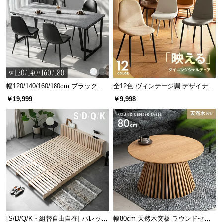
幅120/140/160/180cm ブラックフ
全12色 ヴィンテージ調 デザイナー
レーム ダイニング 大理石調 4人掛
ズシェルチェア
￥19,999
￥9,998
け
[S/D/Q/K・組替自由自在] パレット
幅80cm 天然木突板 ラウンドセン