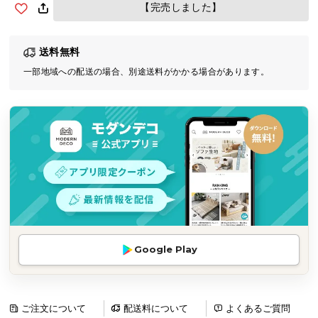
【完売しました】
気
ア
イ
送料無料
テ
一部地域への配送の場合、別途送料がかかる場合があります。
ム
ラ
ン
キ
ン
グ
商
品
カ
Google Play
テ
ゴ
リ
ご注文について
配送料について
よくあるご質問
か