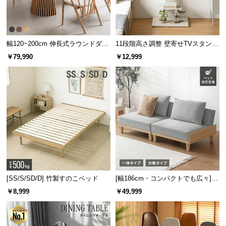
幅120~200cm 伸長式ラウンドダイ
11段階高さ調整 壁寄せTVスタンド
ニングテーブル 6人掛け 天然木突
キャスター付き 上下左右角度調節
￥79,990
￥12,999
板 美しい格子デザイン
機能
[SS/S/SD/D] 竹製すのこベッド
[幅186cm・コンパクトでも広々] 3
人掛けソファベッド リクライニン
￥8,999
￥49,999
グ 天然木フレーム 北欧