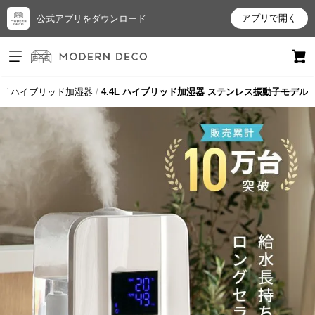
アプリで開く
公式アプリをダウンロード
ログイン
新規会員登録
器
ハイブリッド加湿器
4.4L ハイブリッド加湿器 ステンレス振動子モデル
お
気
に
入
り
ア
イ
テ
ム
最