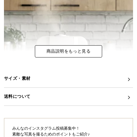
イ
ン
テ
リ
ア
コ
商品説明をもっと見る
ー
デ
ィ
ネ
サイズ・素材
ー
ト
か
送料について
ら
探
す
みんなのインスタグラム投稿募集中！
素敵な写真を撮るためのポイントもご紹介♪