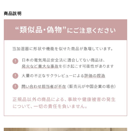
ら
探
商品説明
す
イ
ン
テ
リ
ア
テ
イ
ス
ト
か
ら
探
す