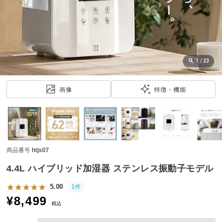
近
チ
ェ
ッ
ク
し
1
/
23
た
ア
画像
特徴・機能
イ
テ
ム
商品番号
htjs07
特
集
4.4L ハイブリッド加湿器 ステンレス振動子モデル
一
覧
5.00
1件
¥
8,499
税込
人