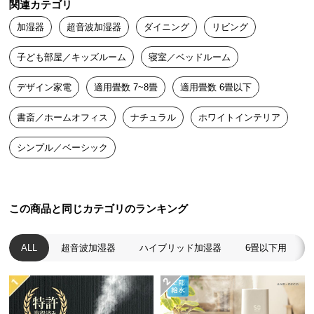
関連カテゴリ
送
加湿器
超音波加湿器
ダイニング
リビング
料
に
子ども部屋／キッズルーム
寝室／ベッドルーム
つ
い
デザイン家電
適用畳数 7~8畳
適用畳数 6畳以下
て
書斎／ホームオフィス
ナチュラル
ホワイトインテリア
大
型
シンプル／ベーシック
商
品
の
配
この商品と同じカテゴリのランキング
送
に
ALL
超音波加湿器
ハイブリッド加湿器
6畳以下用
つ
い
て