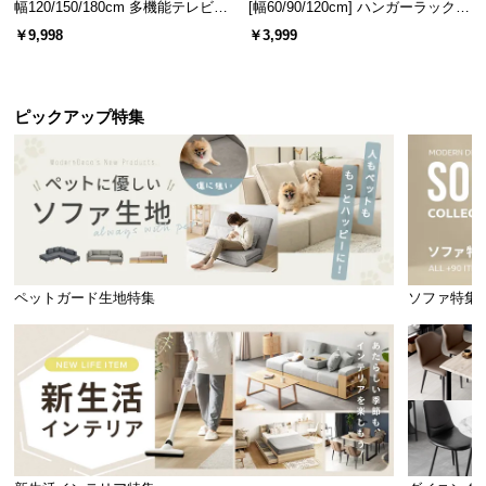
幅120/150/180cm 多機能テレビボ
[幅60/90/120cm] ハンガーラック
ード 木目/石目調 オープン収納・
スチール 4段階高さ調節 サイドフ
￥9,998
￥3,999
引き出し収納付き
ック オープンラック シンプル
ピックアップ特集
ペットガード生地特集
ソファ特集