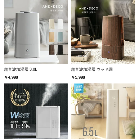
経
路
に
つ
い
て
返
品・
キ
超音波加湿器 3.0L
超音波加湿器 ウッド調
ャ
￥4,999
￥5,999
ン
セ
ル
に
つ
い
て