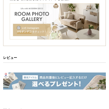
シ
ョ
ッ
ピ
ン
グ
ガ
イ
ド
お
レビュー
支
払
い
に
つ
い
て
配