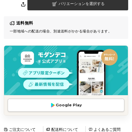
バリエーションを選択する
気
ア
イ
送料無料
テ
一部地域への配送の場合、別途送料がかかる場合があります。
ム
ラ
ン
キ
ン
グ
商
品
カ
Google Play
テ
ゴ
リ
か
ご注文について
配送料について
よくあるご質問