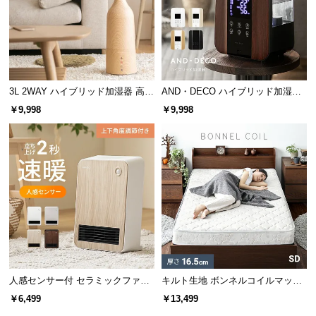
サ
ポ
ー
ト
3L 2WAY ハイブリッド加湿器 高さ
AND・DECO ハイブリッド加湿器
調整可能
ステンレス振動子モデル 木目調
￥9,998
￥9,998
お
知
ら
せ
ブ
ロ
グ
人感センサー付 セラミックファン
キルト生地 ボンネルコイルマット
ヒーター 上下角度調節
レス SD
￥6,499
￥13,499
企
業