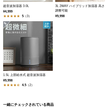
つ
超音波加湿器 3.0L
3L 2WAY ハイブリッド加湿器 高さ
調整可能
い
¥4,999
5
（3）
¥9,998
て
開
梱
設
置
サ
ー
ビ
ス
に
1.5L 上部給水式 超音波加湿器
つ
¥9,998
い
4.5
（2）
て
搬
一緒にチェックされている商品
入