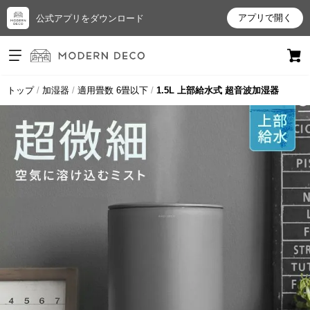
アプリで開く
公式アプリをダウンロード
ログイン
新規会員登録
トップ
加湿器
適用畳数 6畳以下
1.5L 上部給水式 超音波加湿器
お
気
に
入
り
ア
イ
テ
ム
最