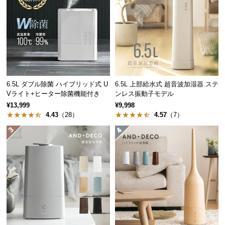
中
型
商
品
の
配
送
6.5L ダブル除菌 ハイブリッド式 U
6.5L 上部給水式 超音波加湿器 ステ
に
Vライト+ヒーター除菌機能付き
ンレス振動子モデル
つ
¥13,999
¥9,998
い
4.43
（28）
4.57
（7）
て
小
型
商
品
の
配
送
に