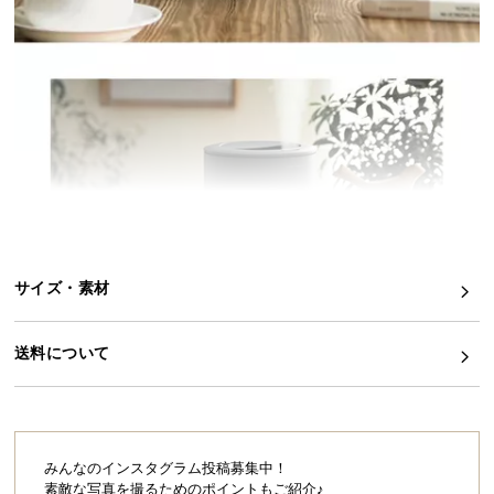
イ
ン
テ
リ
ア
コ
ー
デ
ィ
ネ
サイズ・素材
ー
ト
か
送料について
ら
探
す
みんなのインスタグラム投稿募集中！
素敵な写真を撮るためのポイントもご紹介♪