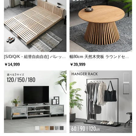
[S/D/Q/K・組替自由自在] パレット
幅80cm 天然木突板 ラウンドセン
ベッド 8/12/16枚セット
ターテーブル 美しい格子デザイン
￥14,999
￥39,999