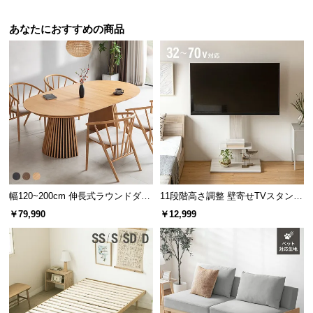
情
報
あなたにおすすめの商品
©
M
O
D
E
R
N
D
E
C
幅120~200cm 伸長式ラウンドダイ
11段階高さ調整 壁寄せTVスタンド
O
ニングテーブル 6人掛け 天然木突
キャスター付き 上下左右角度調節
￥79,990
￥12,999
C
板 美しい格子デザイン
機能
o.,
L
t
d.
A