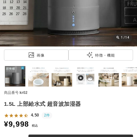
近
チ
ェ
ッ
ク
し
1
/
14
た
ア
画像
特徴・機能
イ
テ
ム
商品番号
kr02
特
集
1.5L 上部給水式 超音波加湿器
一
覧
4.50
2件
¥
9,998
税込
人