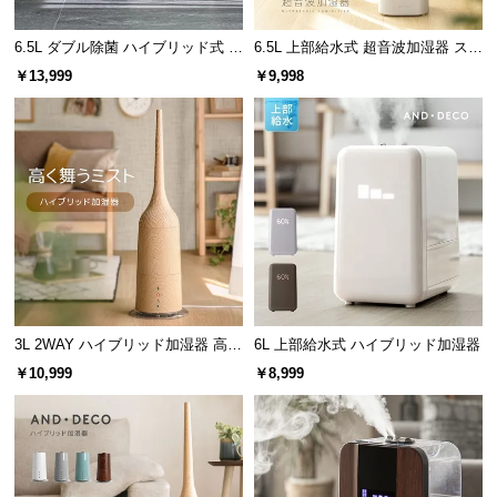
保
証
6.5L ダブル除菌 ハイブリッド式 U
6.5L 上部給水式 超音波加湿器 ステ
に
Vライト+ヒーター除菌機能付き
ンレス振動子モデル
￥13,999
￥9,998
つ
い
て
会
員
規
約
に
つ
い
3L 2WAY ハイブリッド加湿器 高さ
6L 上部給水式 ハイブリッド加湿器
て
調整可能 木目調
￥10,999
￥8,999
お
客
様