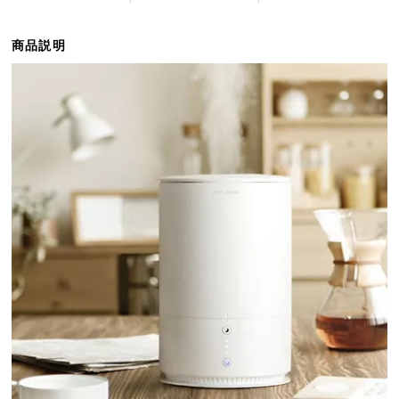
ら
探
商品説明
す
イ
ン
テ
リ
ア
テ
イ
ス
ト
か
ら
探
す