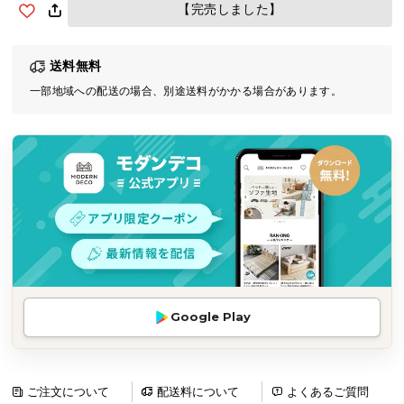
【完売しました】
気
ア
イ
送料無料
テ
一部地域への配送の場合、別途送料がかかる場合があります。
ム
ラ
ン
キ
ン
グ
商
品
カ
Google Play
テ
ゴ
リ
ご注文について
配送料について
よくあるご質問
か