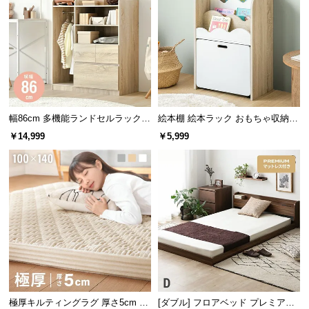
保
証
に
伝統と信頼のデンマークデザイン
つ
い
て
家具づくりの長い歴史を持つデンマーク。家具の本
場にて丁寧に作り上げられたこだわりの一台です。
会
幅86cm 多機能ランドセルラック
絵本棚 絵本ラック おもちゃ収納
員
ハンガーラック付き
絵本本棚
￥14,999
￥5,999
規
約
に
つ
い
て
お
客
極厚キルティングラグ 厚さ5cm 10
[ダブル] フロアベッド プレミアム
様