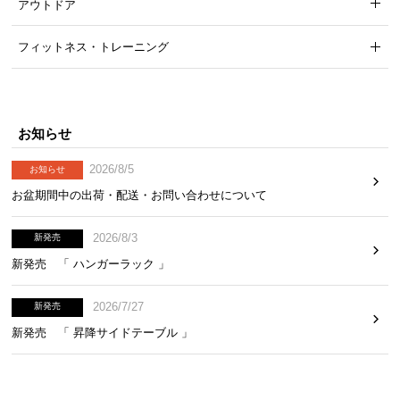
アウトドア
フィットネス・トレーニング
お知らせ
2026/8/5
お知らせ
お盆期間中の出荷・配送・お問い合わせについて
2026/8/3
新発売
引き出しの内寸
新発売 「 ハンガーラック 」
横幅
奥行き
高さ
2026/7/27
新発売
新発売 「 昇降サイドテーブル 」
約63.5㎝
約33.1㎝
約12.7㎝