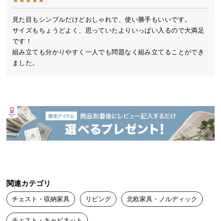
送
料
見た目もシンプルだけどおしゃれで、使い勝手もいいです。

サイズもちょうどよく、思っていたよりいっぱい入るので大満足
に
です！

つ
組み立ても分かりやすく一人でも問題なく組み立てることができ
い
ました。
て
大
型
商
品
の
配
送
に
つ
関連カテゴリ
い
チェスト・収納家具
リビング
北欧家具・ノルディック
て
チェスト・キャビネット