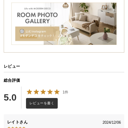
シ
ョ
ッ
ピ
ン
グ
ガ
イ
ド
レビュー
お
支
モダンな空間を創る大容量チェスト
払
総合評価
美しさと実用性を両立したスマートなチェスト。無
い
駄な装飾の無いシンプルなフォルムは、お部屋をモ
1件
に
5.0
ダンな雰囲気に仕上げます。小物や日用品もスッキ
つ
リ収まる豊富な収納力で、洗練された住空間をデザ
レビューを書く
インします。
い
て
レイト
2024/12/06
配