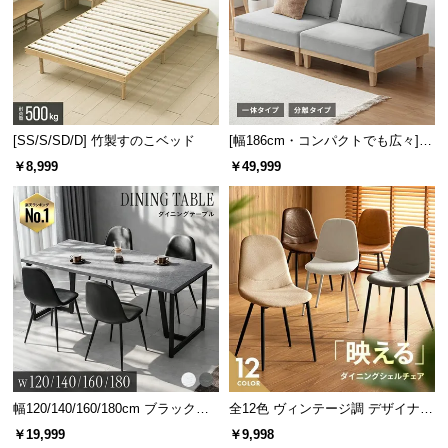
情
デンマーク家具シリーズのラインナップ
報
©
M
O
D
[SS/S/SD/D] 竹製すのこベッド
[幅186cm・コンパクトでも広々] 3
E
人掛けソファベッド リクライニン
￥8,999
￥49,999
R
グ 天然木フレーム 北欧
N
D
幅118cm デンマーク デザイ
幅99cm デンマーク デザイン
E
ン テレビボード
センターテーブル
¥19,998
¥10,999
C
O
C
o.,
L
t
d.
幅120/140/160/180cm ブラックフ
全12色 ヴィンテージ調 デザイナー
レーム ダイニング 大理石調 4人掛
ズシェルチェア
A
￥19,999
￥9,998
け