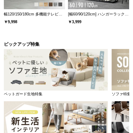
幅120/150/180cm 多機能テレビボ
[幅60/90/120cm] ハンガーラック
ード 木目/石目調 オープン収納・
スチール 4段階高さ調節 サイドフ
￥9,998
￥3,999
引き出し収納付き
ック オープンラック シンプル
ピックアップ特集
[クイーン] デンマークデザイ
幅99cm デンマーク デザイン
ン ベッドフレーム 木目調
マルチキャビネット
¥29,999
¥26,999
ペットガード生地特集
ソファ特集