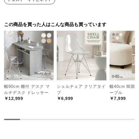
中
型
商
品
この商品を買った人はこんな商品も買っています
の
配
送
に
つ
い
て
幅90cm 棚付 デスク マ
シェルチェア クリアタイ
幅40cm 韓国
小
ルチデスク ドレッサー
プ
ーブル
型
￥12,999
￥6,999
￥7,999
商
デンマーク生まれの本格北欧デザイン
品
の
配
デンマークの人気インテリアメーカーによるプロダ
送
クトデザイン。本物の北欧デザインをお届けしま
す。
に