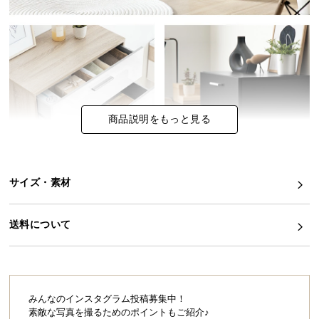
イ
ン
テ
リ
ア
コ
商品説明をもっと見る
ー
デ
ィ
ネ
サイズ・素材
ー
ト
か
送料について
ら
探
す
みんなのインスタグラム投稿募集中！
素敵な写真を撮るためのポイントもご紹介♪