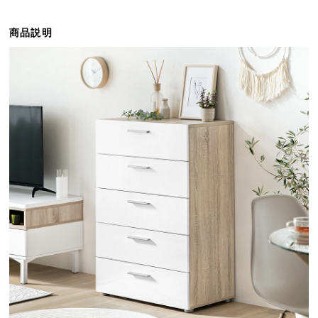
ら
探
商品説明
す
イ
ン
テ
リ
ア
テ
イ
ス
ト
か
ら
探
す