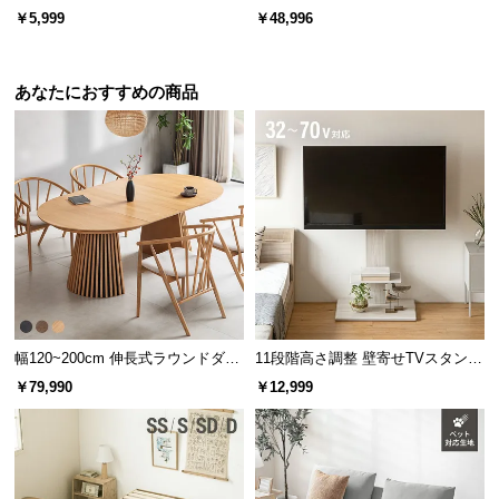
0×140cm
マットレス付き
￥5,999
￥48,996
サ
ポ
ー
シリーズで揃えてトータルコーデ
あなたにおすすめの商品
ト
同シリーズの家具で揃えることで空間に統一性
が生まれ、すっきりとまとまった印象のお部屋
お
になります。
知
ら
せ
ブ
幅120~200cm 伸長式ラウンドダイ
11段階高さ調整 壁寄せTVスタンド
ロ
ニングテーブル 6人掛け 天然木突
キャスター付き 上下左右角度調節
￥79,990
￥12,999
グ
板 美しい格子デザイン
機能
企
業