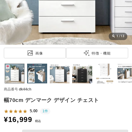
近
チ
ェ
ッ
ク
し
1
/
13
た
ア
画像
特徴・機能
イ
テ
ム
商品番号
dk44ch
特
集
幅70cm デンマーク デザイン チェスト
一
覧
5.00
1件
¥
16,999
税込
人