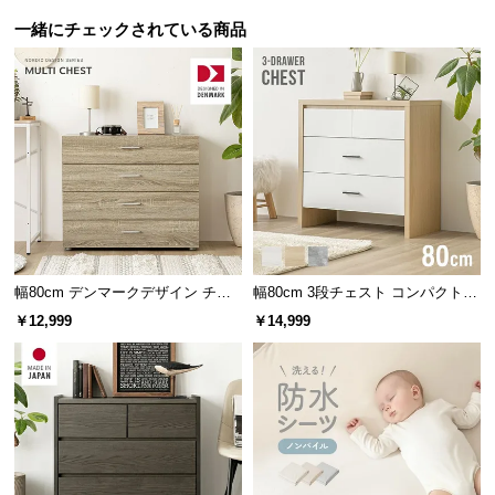
つ
一緒にチェックされている商品
い
て
開
梱
設
置
サ
ー
ビ
幅80cm デンマークデザイン チェ
幅80cm 3段チェスト コンパクトで
ス
スト
もたっぷり収納 木目調/モルタル調
￥12,999
￥14,999
に
つ
い
て
搬
入