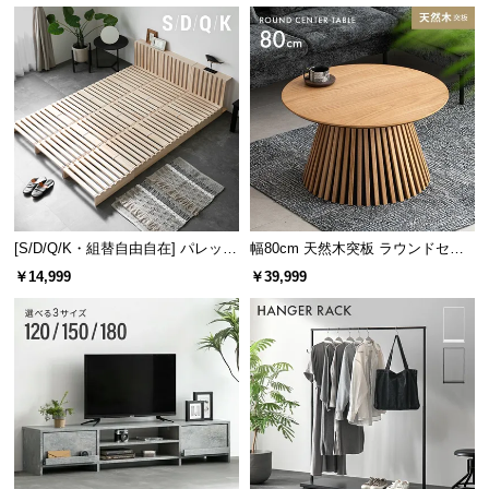
l
l
幅110cm デンマークデザイン
幅120cm デンマーク デザイ
ワークデスク
ン ワークデスク
¥14,999
¥19,998
[S/D/Q/K・組替自由自在] パレット
幅80cm 天然木突板 ラウンドセン
ベッド 8/12/16枚セット
ターテーブル 美しい格子デザイン
￥14,999
￥39,999
幅130cm デンマーク デザイ
幅65cm デンマーク デザイン
ン ワークデスク
ワークデスク
¥17,999
¥10,998