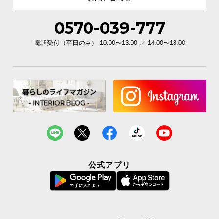
書籍など幅を取るものも思い通りに飾れる天板幅。
0570-039-777
ワイドなサイズ感で理想のレイアウトを実現しま
す。
電話受付（平日のみ） 10:00〜13:00 ／ 14:00〜18:00
公式アプリ
横幅
奥行き
約70㎝
約40.25㎝