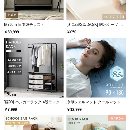
経
路
に
つ
幅76cm 日本製チェスト
[ミニ/S/SD/D/Q/K] 防水シーツ ノ
ンパイル
い
￥39,999
￥650
て
返
品・
キ
ャ
ン
セ
ル
に
[幅90] ハンガーラック 4段ラック収
冷却ジェルマット クールマット プ
つ
納 キャスター付き
レミアムタイプ 90×180cm
￥7,999
￥12,999
い
て