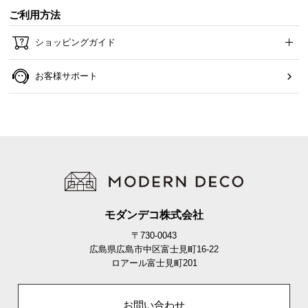
ご利用方法
スライドレールで開閉なめらか
たくさん収納すると重くなってしまいがちな引き出
ショッピングガイド
しの開閉も、少しの力で簡単に行えます。
お客様サポート
モダンデコ株式会社
〒730-0043
広島県広島市中区富士見町16-22
ロアール富士見町201
ワイドで使いやすい天板サイズ
お問い合わせ