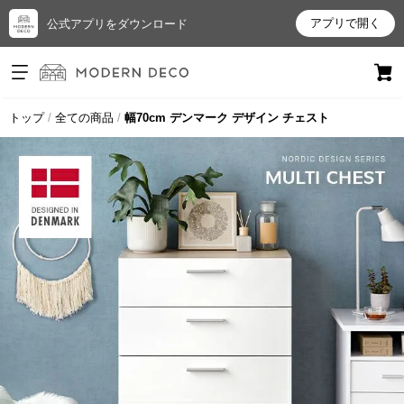
アプリで開く
公式アプリをダウンロード
ログイン
新規会員登録
トップ
全ての商品
幅70cm デンマーク デザイン チェスト
お
気
に
入
り
ア
イ
テ
ム
最