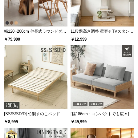
幅120~200cm 伸長式ラウンドダイ
11段階高さ調整 壁寄せTVスタンド
ニングテーブル 6人掛け 天然木突
キャスター付き 上下左右角度調節
￥79,990
￥12,999
板 美しい格子デザイン
機能
[SS/S/SD/D] 竹製すのこベッド
[幅186cm・コンパクトでも広々] 3
人掛けソファベッド リクライニン
￥8,999
￥49,999
グ 天然木フレーム 北欧