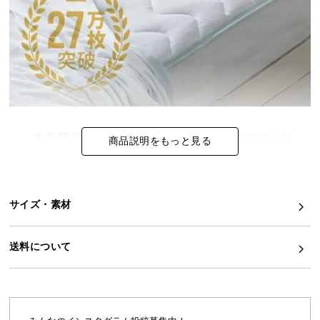
イ
ン
テ
リ
ア
コ
ー
デ
商品説明をもっと見る
ィ
ネ
ー
ト
サイズ・素材
か
ら
送料について
探
す