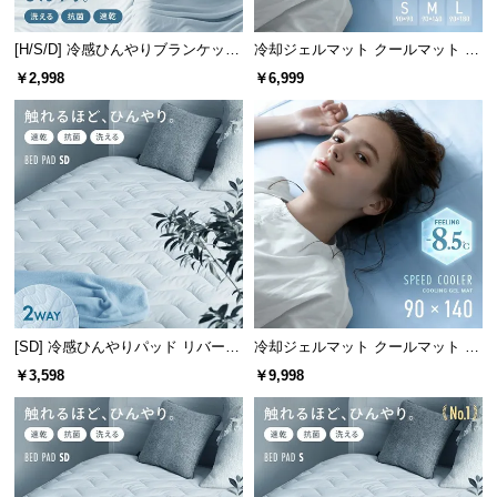
l
l
[H/S/D] 冷感ひんやりブランケット
冷却ジェルマット クールマット プ
リバーシブル 速乾 抗菌 洗える
レミアムタイプ
￥2,998
￥6,999
[SD] 冷感ひんやりパッド リバーシ
冷却ジェルマット クールマット プ
ブル 速乾 抗菌 洗える
レミアムタイプ 90×140cm
￥3,598
￥9,998