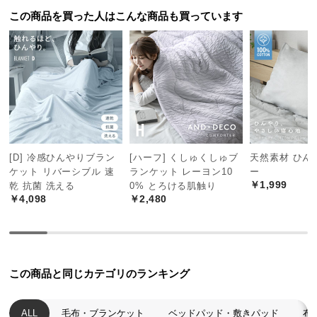
つ
この商品を買った人はこんな商品も買っています
い
て
開
梱
設
置
サ
[D] 冷感ひんやりブラン
[ハーフ] くしゅくしゅブ
天然素材 ひん
ー
ケット リバーシブル 速
ランケット レーヨン10
ー
ビ
￥1,999
乾 抗菌 洗える
0% とろける肌触り
ス
￥4,098
￥2,480
に
つ
い
て
この商品と同じカテゴリのランキング
搬
入
ALL
毛布・ブランケット
ベッドパッド・敷きパッド
布