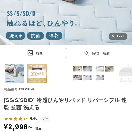
近
チ
ェ
ッ
ク
し
1
/
20
た
ア
画像
特徴・機能
イ
テ
ム
商品番号
zdsk01-s
特
集
[SS/S/SD/D] 冷感ひんやりパッド リバーシブル 速
一
乾 抗菌 洗える
覧
4.40
5件
¥
2,998
~
税込
人