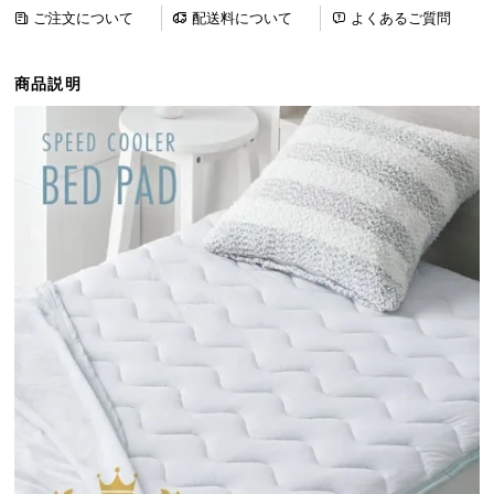
ら
ご注文について
配送料について
よくあるご質問
探
す
商品説明
イ
ン
テ
リ
ア
テ
イ
ス
ト
か
ら
探
す