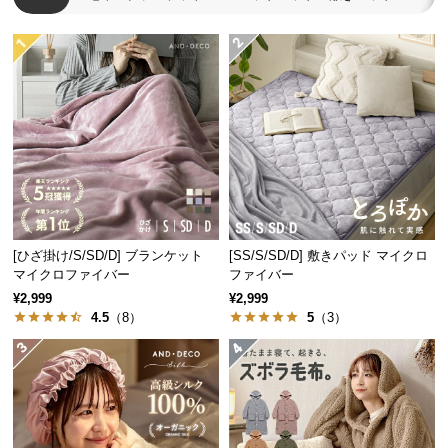
経
路
に
つ
い
て
返
品・
キ
ャ
[ひざ掛け/S/SD/D] ブランケット
[SS/S/SD/D] 敷きパッド マイクロ
ン
マイクロファイバー
ファイバー
セ
¥2,999
¥2,999
ル
4.5
（8）
5
（3）
に
つ
い
て