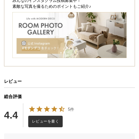
シ
みんなのインスタグラム投稿募集中！
素敵な写真を撮るためのポイントもご紹介♪
ョ
ッ
ピ
ン
グ
ガ
イ
ド
お
支
レビュー
払
い
総合評価
に
つ
5件
4.4
い
レビューを書く
て
配