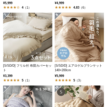
¥5,999
¥4,999
サ
4
（1）
4.83
（6）
ポ
ー
ト
お
知
ら
せ
[S/SD/D] フリル付 布団カバーセッ
[S/SD/D] エアロゲルブランケット
ト
140×200cm
ブ
¥3,399
¥5,999
ロ
5
（1）
5
（3）
グ
企
業