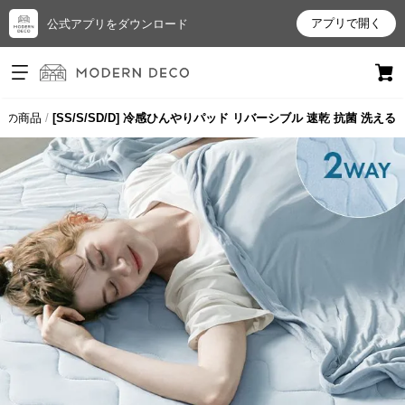
アプリで開く
公式アプリをダウンロード
ログイン
新規会員登録
ての商品
[SS/S/SD/D] 冷感ひんやりパッド リバーシブル 速乾 抗菌 洗える
お
気
に
入
り
ア
イ
テ
ム
最