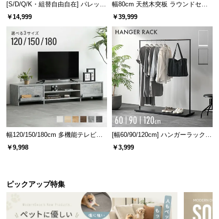
[S/D/Q/K・組替自由自在] パレット
幅80cm 天然木突板 ラウンドセン
ベッド 8/12/16枚セット
ターテーブル 美しい格子デザイン
￥14,999
￥39,999
幅120/150/180cm 多機能テレビボ
[幅60/90/120cm] ハンガーラック
ード 木目/石目調 オープン収納・
スチール 4段階高さ調節 サイドフ
￥9,998
￥3,999
引き出し収納付き
ック オープンラック シンプル
ピックアップ特集