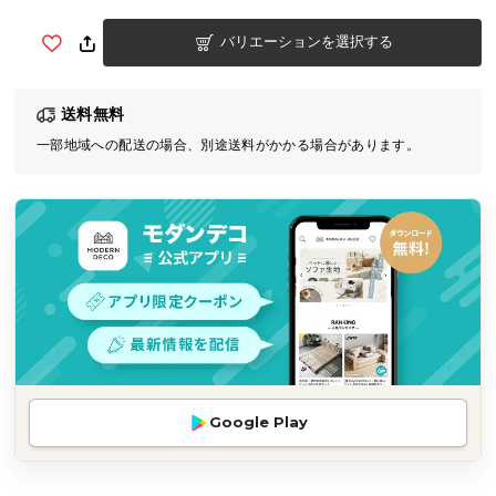
気
バリエーションを選択する
ア
イ
テ
送料無料
ム
一部地域への配送の場合、別途送料がかかる場合があります。
ラ
ン
キ
ン
グ
商
品
カ
テ
Google Play
ゴ
リ
か