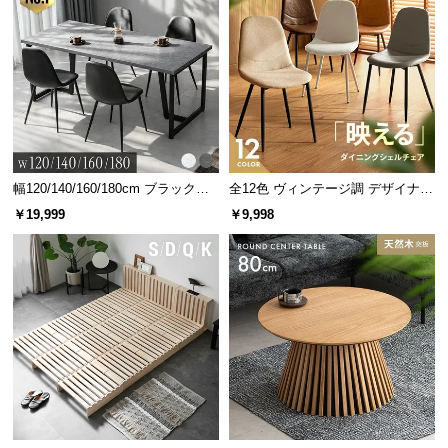
幅120/140/160/180cm ブラックフ
全12色 ヴィンテージ調 デザイナー
レーム ダイニング 大理石調 4人掛
ズシェルチェア
￥19,999
￥9,998
け