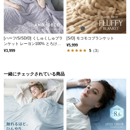
情
報
©
M
O
D
[ハーフ/S/SD/D] くしゅくしゅブラ
[S/D] モコモコブランケット
ンケット レーヨン100% とろける
E
¥5,999
肌触り
¥3,999
5
（3）
R
N
D
E
一緒にチェックされている商品
C
O
C
o.,
L
t
d.
A