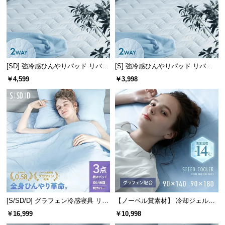
[SD] 強冷感ひんやりパッド リバー
[S] 強冷感ひんやりパッド リバー
シブル プレミアム 速乾 抗菌 洗え
シブル プレミアム 速乾 抗菌 洗え
￥4,599
￥3,998
る
る
[S/SD/D] グラフェン冷感寝具 リバ
【ノーベル賞素材】 冷却ジェルマ
ーシブル 3点セット 速乾 抗菌 洗え
ット クールマット 表面温度-14℃
￥16,999
￥10,998
る
グラフェン配合タイプ