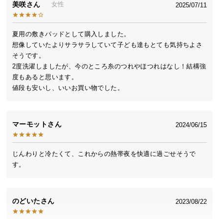
美咲
女性
2025/07/11
送
料
に
夏用の敷きパッドとして購入しました。

つ
想像していたよりサラサラしていて子ども達もとても気持ちよさ
い
そうです。

て
2度洗濯しましたが、今のところ糸のつれやほつれはなし！結構強
度もあると思います。

大
値段も安いし、いいお買い物でした。
型
商
品
マーモット
2024/06/15
の
配
じんわりと冷たくて、これからの熱帯夜を快適に過ごせそうで
送
す。
に
つ
い
て
のどいた
2023/08/22