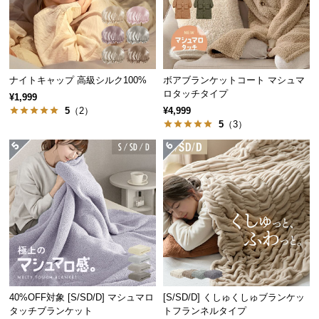
保
証
に
つ
い
ナイトキャップ 高級シルク100%
ボアブランケットコート マシュマ
て
ロタッチタイプ
¥1,999
5
（2）
¥4,999
会
5
（3）
員
規
約
に
つ
い
て
お
40%OFF対象 [S/SD/D] マシュマロ
[S/SD/D] くしゅくしゅブランケッ
客
タッチブランケット
トフランネルタイプ
様