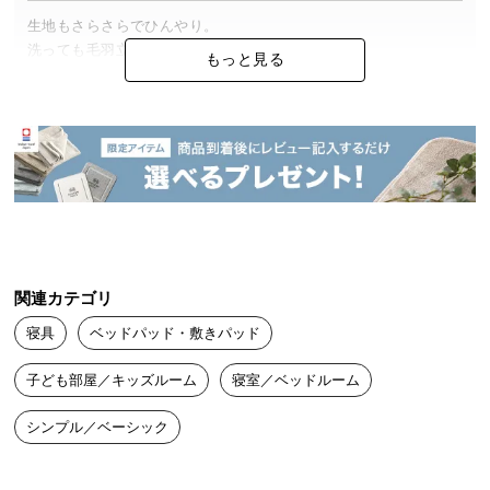
中
生地もさらさらでひんやり。

型
洗っても毛羽立たなくて長期間使用しやすいです。

もっと見る
商
夏にはおすすめの冷感敷パットです！
品
の
配
ゆ
女性
2023/05/17
送
に
つ
良過ぎて2枚目です。

い
触るとひんやりし、簡単に洗濯できて直ぐ乾きます。

て
買って損無しです。
関連カテゴリ
小
寝具
ベッドパッド・敷きパッド
型
ぴん
2022/08/29
商
子ども部屋／キッズルーム
寝室／ベッドルーム
品
の
ひんやりしてて気持ちいい。

シンプル／ベーシック
配
少し毛羽立ちやすいかな
送
に