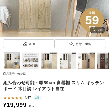
近
チ
ェ
ッ
ク
し
1
/
18
た
ア
画像
特徴・機能
イ
テ
ム
商品番号
hvcb03
特
集
組み合わせ可能・幅59cm 食器棚 スリム キッチン
一
ボード 木目調 レイアウト自在
覧
4.67
3件
¥
19,999
税込
人