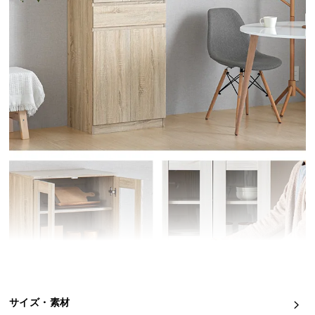
イ
ン
テ
リ
ア
コ
ー
デ
ィ
ネ
ー
ト
か
ら
探
す
サイズ・素材