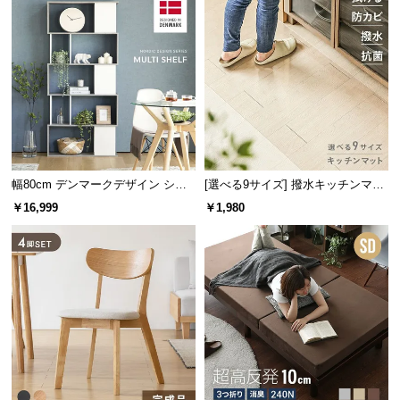
つ
い
て
開
梱
設
置
サ
幅80cm デンマークデザイン シェ
[選べる9サイズ] 撥水キッチンマッ
ルフ
ト
ー
￥16,999
￥1,980
ビ
ス
に
つ
い
て
搬
入