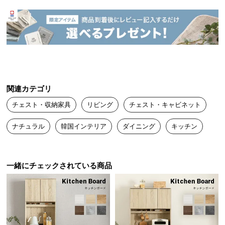
送
料
に
つ
い
て
関連カテゴリ
大
型
チェスト・収納家具
リビング
チェスト・キャビネット
商
品
ナチュラル
韓国インテリア
ダイニング
キッチン
の
配
送
一緒にチェックされている商品
に
つ
い
て