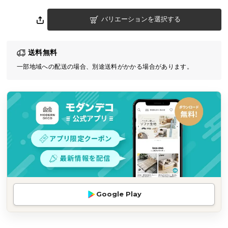
気
バリエーションを選択する
ア
イ
テ
送料無料
ム
一部地域への配送の場合、別途送料がかかる場合があります。
ラ
ン
キ
ン
グ
商
品
カ
テ
Google Play
ゴ
リ
か