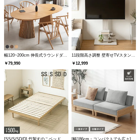
保
証
に
つ
い
て
会
幅120~200cm 伸長式ラウンドダイ
11段階高さ調整 壁寄せTVスタンド
員
ニングテーブル 6人掛け 天然木突
キャスター付き 上下左右角度調節
￥79,990
￥12,999
規
板 美しい格子デザイン
機能
約
に
つ
い
て
お
客
[SS/S/SD/D] 竹製すのこベッド
[幅186cm・コンパクトでも広々] 3
様