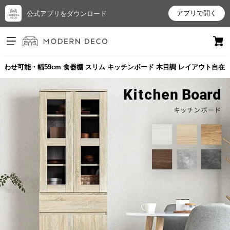
アプリで開く
公式アプリをダウンロード
ログイン
新規会員登録
わせ可能・幅59cm 食器棚 スリム キッチンボード 木目調 レイアウト自在
お
気
に
入
り
ア
イ
テ
ム
最