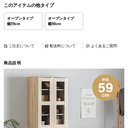
ら
このアイテムの他タイプ
探
す
オープンタイプ
オープンタイプ
幅59cm
幅90cm
イ
ン
ご注文について
配送料について
よくあるご質問
テ
リ
商品説明
ア
テ
イ
ス
ト
か
ら
探
す