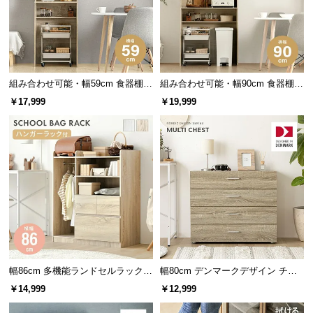
中
型
商
品
の
組み合わせ可能・幅59cm 食器棚
組み合わせ可能・幅90cm 食器棚
配
スリム キッチンボード 木目調 レ
ワイド キッチンボード 木目調 レ
送
￥17,999
￥19,999
イアウト自在
イアウト自在
に
つ
い
て
小
型
商
品
の
幅86cm 多機能ランドセルラック
幅80cm デンマークデザイン チェ
配
ハンガーラック付き
スト
￥14,999
￥12,999
送
に