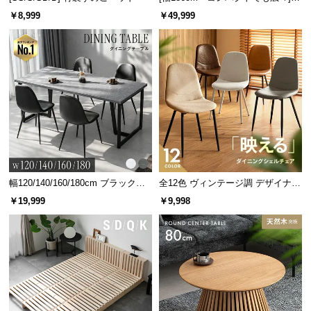
人掛けソファベッド リクライニン
サ
￥8,999
￥49,999
グ 天然木フレーム 北欧
ポ
ー
ト
お
知
ら
せ
幅120/140/160/180cm ブラックフ
全12色 ヴィンテージ調 デザイナー
レーム ダイニング 大理石調 4人掛
ズシェルチェア
￥19,999
￥9,998
け
ブ
ロ
グ
企
業