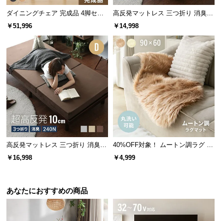
経
ダイニングチェア 完成品 4脚セッ
高反発マットレス 三つ折り 消臭
Aタイプはこちら
Bタイプはこちら
Cタイプはこちら
路
ト
高密度ハード 厚さ10cm SD
￥51,996
￥14,998
に
つ
い
て
返
品・
キ
ャ
ン
セ
高反発マットレス 三つ折り 消臭
40%OFF対象！ ムートン調ラグ 90
高密度ハード 厚さ10cm D
×60cm
ル
￥16,998
￥4,999
に
つ
い
あなたにおすすめの商品
て