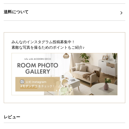
シ
ョ
送料について
ッ
ピ
ン
グ
ガ
みんなのインスタグラム投稿募集中！
イ
素敵な写真を撮るためのポイントもご紹介♪
ド
お
支
払
い
に
つ
い
て
レビュー
配