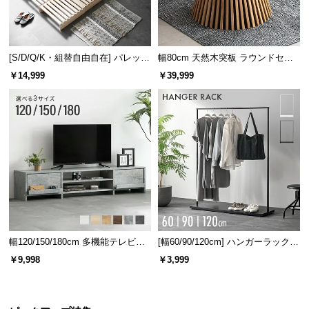
情
報
©
[S/D/Q/K・組替自由自在] パレット
幅80cm 天然木突板 ラウンドセン
M
ベッド 8/12/16枚セット
ターテーブル 美しい格子デザイン
O
￥14,999
￥39,999
D
E
R
N
D
E
C
O
C
o.,
幅120/150/180cm 多機能テレビボ
[幅60/90/120cm] ハンガーラック
L
ード 木目/石目調 オープン収納・
スチール 4段階高さ調節 サイドフ
￥9,998
￥3,999
t
引き出し収納付き
ック オープンラック シンプル
d.
A