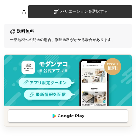
気
バリエーションを選択する
ア
イ
テ
送料無料
ム
一部地域への配送の場合、別途送料がかかる場合があります。
ラ
ン
キ
ン
グ
商
品
カ
テ
Google Play
ゴ
リ
か