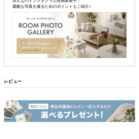
シ
みんなのインスタグラム投稿募集中！
素敵な写真を撮るためのポイントもご紹介♪
ョ
ッ
ピ
ン
グ
ガ
イ
ド
お
支
レビュー
払
い
に
つ
い
て
配