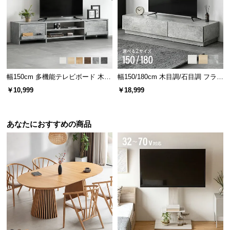
経
路
に
つ
い
て
幅150cm 多機能テレビボード 木
幅150/180cm 木目調/石目調 フラッ
目/石目調 オープン収納・引き出し
プ収納付きテレビボード シンプル
返
￥10,999
￥18,999
収納付き
フラットデザイン
品・
キ
あなたにおすすめの商品
ャ
ン
セ
ル
に
つ
い
て