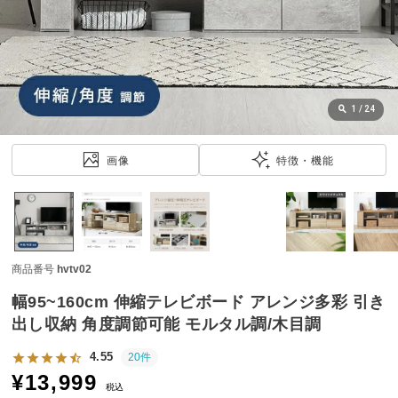
近
チ
ェ
ッ
ク
し
1
/
24
た
ア
画像
特徴・機能
イ
テ
ム
商品番号
hvtv02
特
集
幅95~160cm 伸縮テレビボード アレンジ多彩 引き
一
出し収納 角度調節可能 モルタル調/木目調
覧
4.55
20件
¥
13,999
税込
人