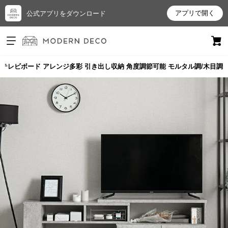
アプリで開く
公式アプリをダウンロード
ログイン
新規会員登録
 伸縮テレビボード アレンジ多彩 引き出し収納 角度調節可能 モルタル調/木目調
お
気
に
入
り
ア
イ
テ
ム
最