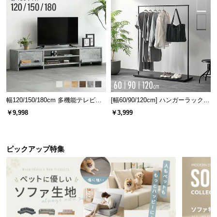
情
報
©
M
O
D
E
R
N
幅120/150/180cm 多機能テレビボ
[幅60/90/120cm] ハンガーラック
D
ード 木目/石目調 オープン収納・
スチール 4段階高さ調節 サイドフ
￥9,998
￥3,999
引き出し収納付き
ック オープンラック シンプル
E
C
O
ピックアップ特集
C
o.,
L
t
d.
A