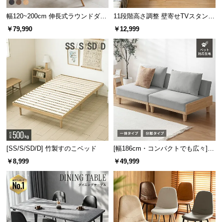
保
証
幅120~200cm 伸長式ラウンドダイ
11段階高さ調整 壁寄せTVスタンド
に
ニングテーブル 6人掛け 天然木突
キャスター付き 上下左右角度調節
￥79,990
￥12,999
板 美しい格子デザイン
機能
つ
い
て
会
員
規
約
に
つ
[SS/S/SD/D] 竹製すのこベッド
[幅186cm・コンパクトでも広々] 3
い
人掛けソファベッド リクライニン
￥8,999
￥49,999
て
グ 天然木フレーム 北欧
お
客
様