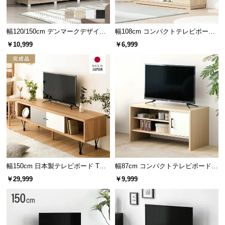
つ
い
幅120/150cm デンマークデザイン
幅108cm コンパクトテレビボード
て
ロースタイル収納付きテレビボー
40V型対応 オープン収納・扉収納
￥10,999
￥6,999
ド
開
梱
設
置
サ
ー
ビ
ス
に
つ
幅150cm 日本製テレビボード TOT-
幅87cm コンパクトテレビボード 3
い
007
2V型対応 扉収納 オープン収納
￥29,999
￥9,999
て
搬
入