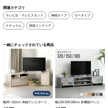
送
関連カテゴリ
料
に
テレビ台・テレビスタンド
伸縮タイプ
ロータイプ
つ
ナチュラル
韓国インテリア
い
て
大
一緒にチェックされている商品
型
商
品
の
配
送
に
つ
い
て
幅95~162cm 伸縮テレビボード ア
幅120/150/180cm 多機能テレビボ
レンジ多彩 収納スペース多彩 角度
ード 木目/石目調 オープン収納・