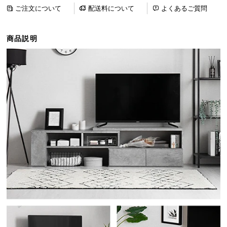
ら
ご注文について
配送料について
よくあるご質問
探
す
商品説明
イ
ン
テ
リ
ア
テ
イ
ス
ト
か
ら
探
す