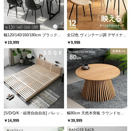
サ
ポ
ー
ト
幅120/140/160/180cm ブラックフ
全12色 ヴィンテージ調 デザイナー
レーム ダイニング 大理石調 4人掛
ズシェルチェア
￥19,999
￥9,998
け
お
知
ら
せ
ブ
ロ
グ
[S/D/Q/K・組替自由自在] パレット
幅80cm 天然木突板 ラウンドセン
ベッド 8/12/16枚セット
ターテーブル 美しい格子デザイン
￥14,999
￥39,999
企
業