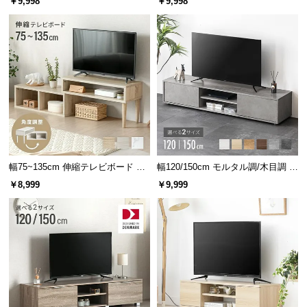
￥9,998
￥9,998
中
調節可能
引き出し収納付き
型
商
品
の
配
送
に
つ
い
て
幅75~135cm 伸縮テレビボード 角
幅120/150cm モルタル調/木目調 オ
度調整 木目調／マーブル調 オープ
ープン収納・扉収納付きテレビボ
￥8,999
￥9,999
ン収納付き コンパクト
ード
小
型
商
品
の
配
送
に