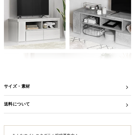
イ
ン
テ
リ
ア
コ
ー
デ
ィ
ネ
ー
ト
サイズ・素材
か
ら
送料について
探
す