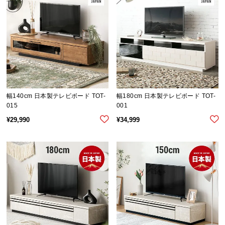
保
証
に
つ
い
て
会
員
幅140cm 日本製テレビボード TOT-
幅180cm 日本製テレビボード TOT-
015
001
規
約
¥
29,990
¥
34,999
に
つ
い
て
お
客
様