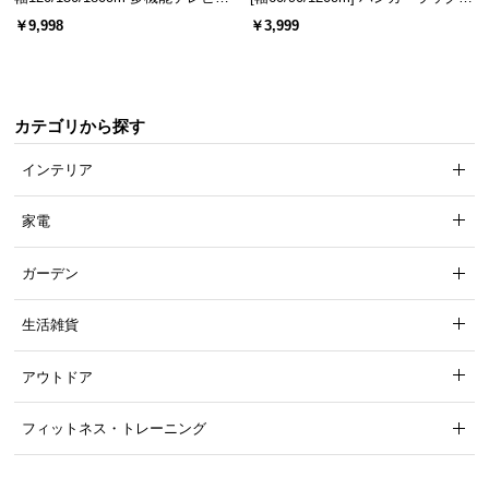
ード 木目/石目調 オープン収納・
スチール 4段階高さ調節 サイドフ
￥9,998
￥3,999
引き出し収納付き
ック オープンラック シンプル
カテゴリから探す
インテリア
家電
ガーデン
生活雑貨
アウトドア
フィットネス・トレーニング