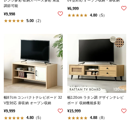
レンジ多彩 収納スペース多彩 角度
0V型対応 オープン収納・扉収納
送
調節可能
¥
6,999
料
¥
9,998
4.80
（5）
に
5.00
（2）
つ
い
て
大
型
商
品
の
配
送
幅87cm コンパクトテレビボード 32
幅120cm ラタン調 デザインテレビ
に
V型対応 扉収納 オープン収納
ボード 収納機能多彩
つ
¥
9,999
¥
15,999
い
4.80
（5）
4.88
（8）
て