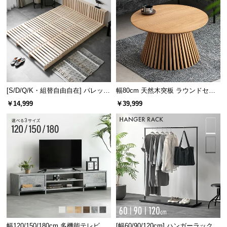
[S/D/Q/K・組替自由自在] パレット
幅80cm 天然木突板 ラウンドセン
ベッド 8/12/16枚セット
ターテーブル 美しい格子デザイン
￥14,999
￥39,999
幅120/150/180cm 多機能テレビボ
[幅60/90/120cm] ハンガーラック