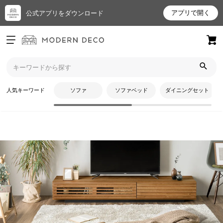
アプリで開く
公式アプリをダウンロード
ログイン
新規会員登録
トップ
テレビ台・テレビスタンド
ロータイプ
お
人気キーワード
ソファ
ソファベッド
ダイニングセット
気
に
入
り
ア
イ
テ
CATEGORY
ム
ロータイプ
最