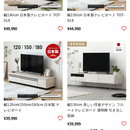
サ
ポ
幅180cm 日本製テレビボード TOT-
幅150cm 日本製テレビボード TOT-
ー
016
016
ト
¥
49,990
¥
44,990
お
知
ら
せ
ブ
ロ
グ
幅120cm/150cm/180cm 日本製 テ
幅150cm 美しい浮遊デザイン フロ
レビボード
ートテレビボード 透明脚 引き出し
収納
¥
39,990
¥
39,999
企
業