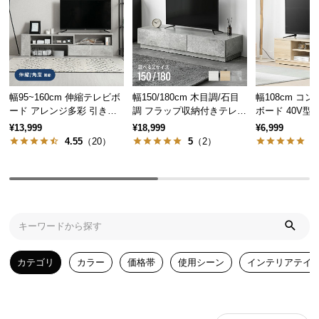
気
ア
イ
テ
ム
幅95~160cm 伸縮テレビボ
幅150/180cm 木目調/石目
幅108cm コ
ラ
ード アレンジ多彩 引き出
調 フラップ収納付きテレビ
ボード 40V型
ン
し収納 角度調節可能 モル
ボード シンプル フラット
ン収納・扉収
¥13,999
¥18,999
¥6,999
キ
タル調/木目調
デザイン
4.55
（20）
5
（2）
4
ン
グ
商
品
カ
カテゴリ
カラー
価格帯
使用シーン
インテリアテイ
テ
ゴ
リ
か