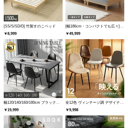
[SS/S/SD/D] 竹製すのこベッド
[幅186cm・コンパクトでも広々] 3
人掛けソファベッド リクライニン
￥8,999
￥49,999
グ 天然木フレーム 北欧
幅120/140/160/180cm ブラックフ
全12色 ヴィンテージ調 デザイナー
レーム ダイニング 大理石調 4人掛
ズシェルチェア
￥19,999
￥9,998
け