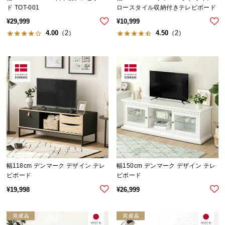
経
ド TOT-001
ロースタイル収納付きテレビボード
路
¥
29,999
¥
10,999
に
4.00
（2）
4.50
（2）
つ
い
て
返
品・
キ
ャ
ン
セ
ル
幅118cm デンマーク デザイン テレ
幅150cm デンマーク デザイン テレ
に
ビボード
ビボード
つ
¥
19,998
¥
26,999
い
て