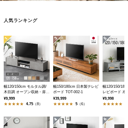
近
チ
ェ
人気ランキング
ッ
ク
し
た
ア
イ
テ
ム
幅120/150cm モルタル調/
幅150/180cm 日本製テレビ
幅120/150/1
特
木目調 オープン収納・扉収
ボード TOT-002-1
レビボード 木目
集
納付きテレビボード
ープン収納・
¥9,999
¥39,999
¥9,998
一
付き
4.75
（8）
5
（6）
5
覧
人