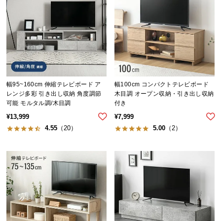
イ
ン
テ
リ
ア
コ
ー
幅95~160cm 伸縮テレビボード ア
幅100cm コンパクトテレビボード
レンジ多彩 引き出し収納 角度調節
木目調 オープン収納・引き出し収納
デ
可能 モルタル調/木目調
付き
ィ
¥
13,999
¥
7,999
ネ
4.55
（20）
5.00
（2）
ー
ト
か
ら
探
す