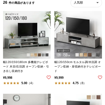
26
人気順
ら
探
す
イ
ン
テ
リ
ア
テ
幅120/150/180cm 多機能テレビボ
幅120/150cm モルタル調/木目調 オ
イ
ード 木目/石目調 オープン収納・引
ープン収納・扉収納付きテレビボー
ス
き出し収納付き
ド
ト
¥
9,998
¥
9,999
か
5.00
（4）
4.75
（8）
ら
探
す