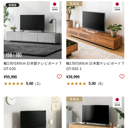
中
型
商
品
の
配
送
に
つ
い
幅150/180cm 日本製テレビボード T
幅150/180cm 日本製テレビボード T
て
OT-020
OT-002-1
¥
55,990
¥
39,999
小
5.00
（1）
5.00
（6）
型
商
品
の
配
送
に