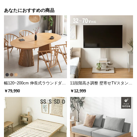
あなたにおすすめの商品
幅120~200cm 伸長式ラウンドダイ
11段階高さ調整 壁寄せTVスタンド
ニングテーブル 6人掛け 天然木突
キャスター付き 上下左右角度調節
￥79,990
￥12,999
板 美しい格子デザイン
機能