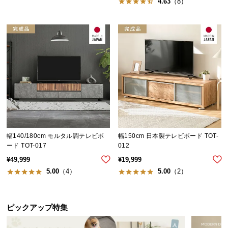
4.63
（8）
情
報
©
M
O
D
E
R
N
D
E
幅140/180cm モルタル調テレビボ
幅150cm 日本製テレビボード TOT-
C
ード TOT-017
012
O
¥
49,999
¥
19,999
C
5.00
（4）
5.00
（2）
o.,
L
t
d.
ピックアップ特集
A