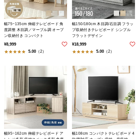
シ
ョ
ッ
ピ
幅75~135cm 伸縮テレビボード 角
幅150/180cm 木目調/石目調 フラッ
ン
度調整 木目調／マーブル調 オープ
プ収納付きテレビボード シンプル
ン収納付き コンパクト
フラットデザイン
グ
ガ
¥
8,999
¥
18,999
イ
5.00
（2）
5.00
（2）
ド
お
支
払
い
に
つ
い
て
幅95~162cm 伸縮テレビボード ア
幅108cm コンパクトテレビボード 4
配