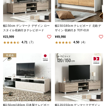
つ
い
て
幅150cm デンマーク デザイン ロー
幅150/180cm テレビボード 北欧デ
開
スタイル収納付きテレビボード
ザイン 収納付き TOT-018
梱
¥
15,999
¥
49,990
設
4.71
（7）
4.50
（4）
置
サ
ー
ビ
ス
に
つ
い
て
搬
入
幅150cm/180cm 日本製テレビボー
幅120/150cm デンマークデザイン