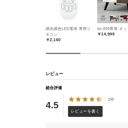
調光調色LED電球 専用リ
ds-005専用 オ
￥14,999
モコン
￥2,160
レビュー
総合評価
2件
4.5
レビューを書く