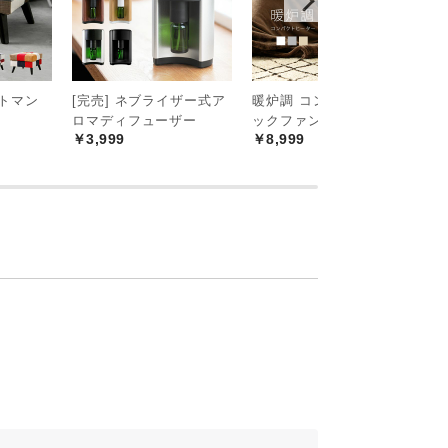
ットマン
[完売] ネブライザー式ア
暖炉調 コンパクトセラミ
3
ロマディフューザー
ックファンヒーター
機
￥3,999
￥8,999
￥