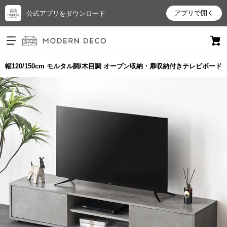
アプリで開く
公式アプリをダウンロード
ログイン
新規会員登録
幅120/150cm モルタル調/木目調 オープン収納・扉収納付きテレビボード
お
気
に
入
り
ア
イ
テ
ム
最