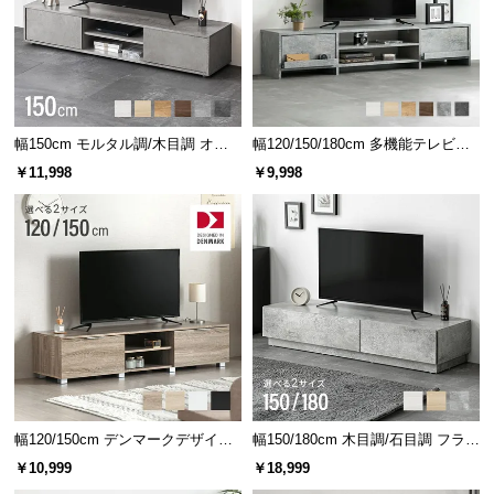
l
l
幅150cm モルタル調/木目調 オー
幅120/150/180cm 多機能テレビボ
プン収納・扉収納付きテレビボー
ード 木目/石目調 オープン収納・
￥11,998
￥9,998
ド
引き出し収納付き
幅120/150cm デンマークデザイン
幅150/180cm 木目調/石目調 フラッ
ロースタイル収納付きテレビボー
プ収納付きテレビボード シンプル
￥10,999
￥18,999
ド
フラットデザイン