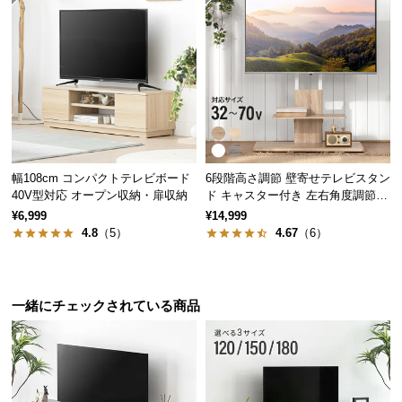
情
報
©
M
O
D
E
R
幅108cm コンパクトテレビボード
6段階高さ調節 壁寄せテレビスタン
N
40V型対応 オープン収納・扉収納
ド キャスター付き 左右角度調節機
D
能
¥6,999
¥14,999
E
4.8
（5）
4.67
（6）
C
O
C
o.,
一緒にチェックされている商品
L
t
d.
A