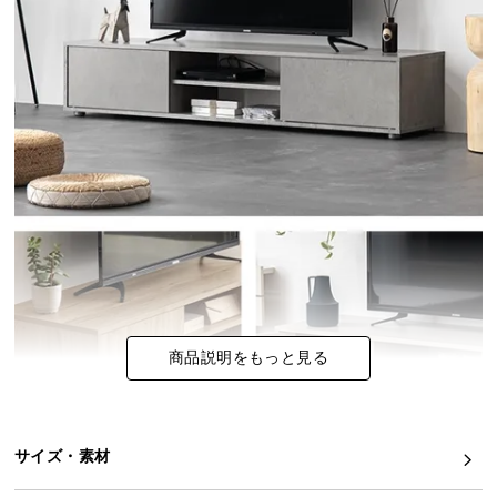
イ
ン
テ
リ
ア
コ
ー
デ
ィ
ネ
ー
ト
か
商品説明をもっと見る
ら
探
す
サイズ・素材