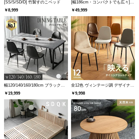
[SS/S/SD/D] 竹製すのこベッド
[幅186cm・コンパクトでも広々] 3
人掛けソファベッド リクライニン
￥8,999
￥49,999
グ 天然木フレーム 北欧
幅120/140/160/180cm ブラックフ
全12色 ヴィンテージ調 デザイナー
レーム ダイニング 大理石調 4人掛
ズシェルチェア
￥19,999
￥9,998
け