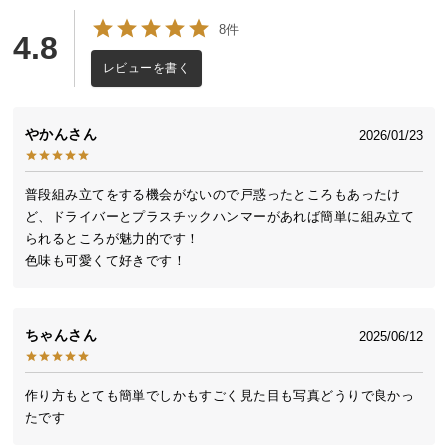
送
8件
4.8
料
に
レビューを書く
つ
い
て
やかん
2026/01/23
大
普段組み立てをする機会がないので戸惑ったところもあったけ
型
ど、ドライバーとプラスチックハンマーがあれば簡単に組み立て
商
られるところが魅力的です！

品
色味も可愛くて好きです！
の
配
送
ちゃん
2025/06/12
に
つ
い
作り方もとても簡単でしかもすごく見た目も写真どうりで良かっ
て
たです