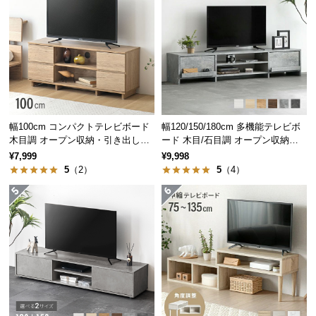
保
証
に
つ
い
て
会
幅100cm コンパクトテレビボード
幅120/150/180cm 多機能テレビボ
員
木目調 オープン収納・引き出し収
ード 木目/石目調 オープン収納・
規
納付き
引き出し収納付き
¥7,999
¥9,998
約
5
（2）
5
（4）
に
つ
い
て
お
客
様