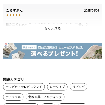
中
型
ごます
2025/04/08
商
品
の
組み立ても思ってたより簡単で、見た目もとても可愛いで
もっと見る
配
す！！！
送
に
つ
なぎ
20代
男性
2025/03/26
い
て
模様と色合いに満足してます。

その上値段もお手ごろで良い商品です
小
型
商
関連カテゴリ
品
コスパサーチ
2025/03/19
テレビ台・テレビスタンド
ロータイプ
リビング
の
配
ナチュラル
北欧家具・ノルディック
リーズナブルでカッコいいデザインでした！

送
モルタルグレーのカラーもいい感じです。組み立ても難しくあり
に