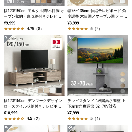
サ
幅120/150cm モルタル調/木目調 オ
幅75~135cm 伸縮テレビボード 角
ポ
ープン収納・扉収納付きテレビボ
度調整 木目調／マーブル調 オープ
ー
ード
ン収納付き コンパクト
¥9,999
¥8,999
ト
4.75
（8）
5
（2）
お
知
ら
せ
ブ
ロ
幅120/150cm デンマークデザイン
テレビスタンド 4段階高さ調整 上
グ
ロースタイル収納付きテレビボー
下左右角度調節 32~70V対応
ド
¥10,999
¥7,999
4.5
（2）
5
（4）
企
業