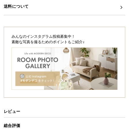
シ
送料について
ョ
ッ
ピ
ン
グ
みんなのインスタグラム投稿募集中！
ガ
素敵な写真を撮るためのポイントもご紹介♪
イ
ド
お
支
払
い
に
つ
い
レビュー
て
総合評価
配