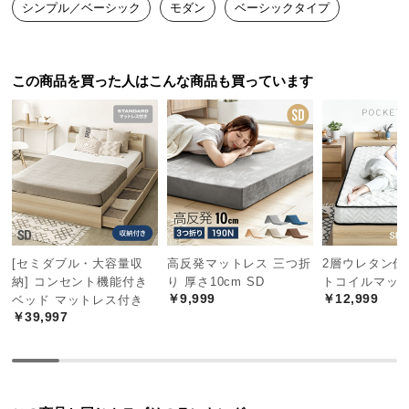
シンプル／ベーシック
モダン
ベーシックタイプ
ませんでした！
つ
い
て
この商品を買った人はこんな商品も買っています
開
梱
設
置
サ
ー
ビ
ス
[セミダブル・大容量収
高反発マットレス 三つ折
2層ウレタン仕
に
納] コンセント機能付き
り 厚さ10cm SD
トコイルマット
つ
￥9,999
￥12,999
ベッド マットレス付き
い
￥39,997
て
搬
入