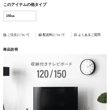
ら
このアイテムの他タイプ
探
す
150㎝
イ
ご注文について
配送料について
よくあるご質問
ン
テ
商品説明
リ
ア
テ
イ
ス
ト
か
ら
探
す