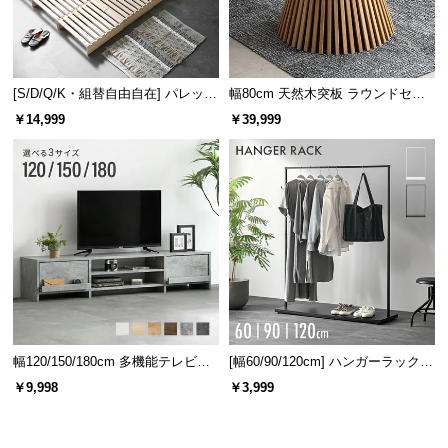
[S/D/Q/K・組替自由自在] パレット
幅80cm 天然木突板 ラウンドセン
ベッド 8/12/16枚セット
ターテーブル 美しい格子デザイン
￥14,999
￥39,999
幅120/150/180cm 多機能テレビボ
[幅60/90/120cm] ハンガーラック
ード 木目/石目調 オープン収納・
スチール 4段階高さ調節 サイドフ
￥9,998
￥3,999
引き出し収納付き
ック オープンラック シンプル