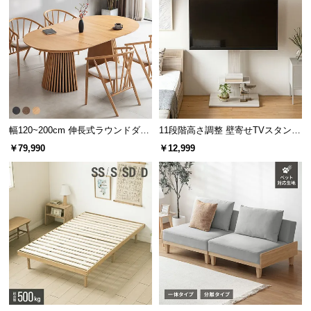
幅120~200cm 伸長式ラウンドダイ
11段階高さ調整 壁寄せTVスタンド
ニングテーブル 6人掛け 天然木突
キャスター付き 上下左右角度調節
￥79,990
￥12,999
板 美しい格子デザイン
機能