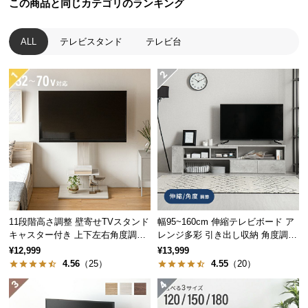
この商品と同じカテゴリのランキング
経
路
に
ALL
テレビスタンド
テレビ台
つ
い
て
返
品・
キ
ャ
ン
セ
ル
11段階高さ調整 壁寄せTVスタンド
幅95~160cm 伸縮テレビボード ア
に
キャスター付き 上下左右角度調節
レンジ多彩 引き出し収納 角度調節
つ
機能
可能 モルタル調/木目調
¥12,999
¥13,999
い
4.56
（25）
4.55
（20）
て