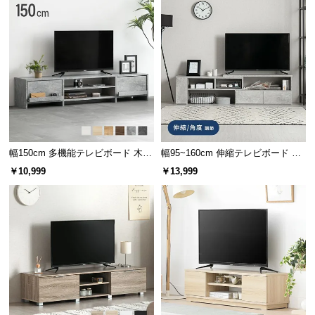
幅150cm 多機能テレビボード 木
幅95~160cm 伸縮テレビボード ア
目/石目調 オープン収納・引き出し
レンジ多彩 引き出し収納 角度調節
￥10,999
￥13,999
収納付き
可能 モルタル調/木目調