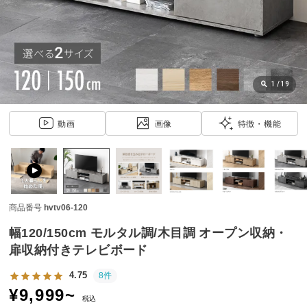
近
チ
ェ
ッ
ク
し
1
/
19
た
ア
動画
画像
特徴・機能
イ
テ
ム
商品番号
hvtv06-120
特
集
幅120/150cm モルタル調/木目調 オープン収納・
一
扉収納付きテレビボード
覧
4.75
8件
¥
9,999
~
税込
人