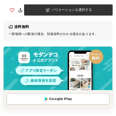
気
バリエーションを選択する
ア
イ
テ
送料無料
ム
一部地域への配送の場合、別途送料がかかる場合があります。
ラ
ン
キ
ン
グ
商
品
カ
テ
Google Play
ゴ
リ
か