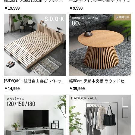
幅120/140/160/180cm ブラックフ
全12色 ヴィンテージ調 デザイナー
レーム ダイニング 大理石調 4人掛
ズシェルチェア
横幅
奥行き
高さ
￥19,999
￥9,998
け
上段
約16.5㎝
約45㎝
約31.6㎝
下段
約17.3㎝
※棚の高さを真ん中に設置した場合
高級感漂うメタルノブ
[S/D/Q/K・組替自由自在] パレット
幅80cm 天然木突板 ラウンドセン
ベッド 8/12/16枚セット
ターテーブル 美しい格子デザイン
取っ手部分には自然に煌めくメタルノブを使用。程
￥14,999
￥39,999
良いアクセントになり高級感を演出します。