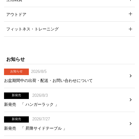
アウトドア
各収納スペースには取り外しができる可動棚付き。
収納する物の高さに合わせて
3段階
の高さ調整が可能
フィットネス・トレーニング
です。
お知らせ
2026/8/5
お知らせ
お盆期間中の出荷・配送・お問い合わせについて
2026/8/3
新発売
新発売 「 ハンガーラック 」
2026/7/27
新発売
可動間隔
約3.2㎝
新発売 「 昇降サイドテーブル 」
3段階（約14.1 / 17.3 / 2