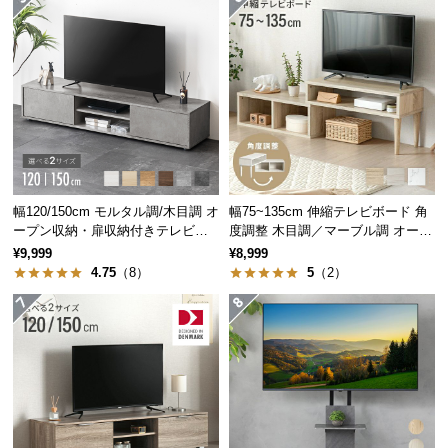
つ
い
て
開
梱
設
置
伝統と信頼のデンマークデザイン
サ
幅120/150cm モルタル調/木目調 オ
幅75~135cm 伸縮テレビボード 角
ー
ープン収納・扉収納付きテレビボ
度調整 木目調／マーブル調 オープ
ード
ン収納付き コンパクト
ビ
¥9,999
¥8,999
家具づくりの長い歴史を持つデンマーク。家具の本
4.75
（8）
5
（2）
ス
場にて丁寧に作り上げられたこだわりの一台です。
に
つ
い
て
搬
入