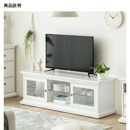
ら
商品説明
探
す
イ
ン
テ
リ
ア
テ
イ
ス
ト
か
ら
探
す