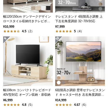
経
路
に
幅120/150cm デンマークデザイン
テレビスタンド 4段階高さ調整 上
つ
ロースタイル収納付きテレビボー
下左右角度調節 32~70V対応
い
ド
¥10,999
¥7,999
て
4.5
（2）
5
（4）
返
品・
シリーズで揃えてトータルコーデ
キ
ャ
同シリーズの家具で揃えることで空間に統一性
ン
が生まれ、すっきりとまとまった印象のお部屋
セ
になります。
ル
に
つ
幅108cm コンパクトテレビボード
6段階高さ調節 壁寄せテレビスタン
い
40V型対応 オープン収納・扉収納
ド キャスター付き 左右角度調節機
て
能
¥6,999
¥14,999
4.8
（5）
4.67
（6）