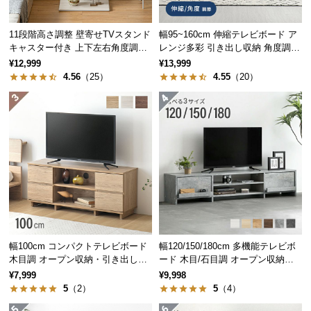
中
型
11段階高さ調整 壁寄せTVスタンド
幅95~160cm 伸縮テレビボード ア
商
キャスター付き 上下左右角度調節
レンジ多彩 引き出し収納 角度調節
品
機能
可能 モルタル調/木目調
¥12,999
¥13,999
の
4.56
（25）
4.55
（20）
配
送
に
つ
い
て
小
型
商
品
幅100cm コンパクトテレビボード
幅120/150/180cm 多機能テレビボ
木目調 オープン収納・引き出し収
ード 木目/石目調 オープン収納・
の
納付き
引き出し収納付き
¥7,999
¥9,998
配
5
（2）
5
（4）
送
に