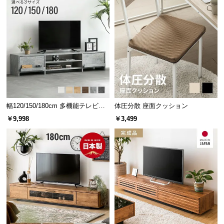
情
報
©
幅130cm デンマーク デザイ
幅65cm デンマーク デザイン
ン ワークデスク
ワークデスク
M
¥17,999
¥10,998
O
D
E
R
N
幅120/150/180cm 多機能テレビボ
体圧分散 座面クッション
D
ード 木目/石目調 オープン収納・
￥9,998
￥3,499
E
引き出し収納付き
C
O
C
o.,
[クイーン] デンマークデザイ
幅99cm デンマーク デザイン
L
ン ベッドフレーム 木目調
マルチキャビネット
t
¥29,999
¥26,999
d.
A