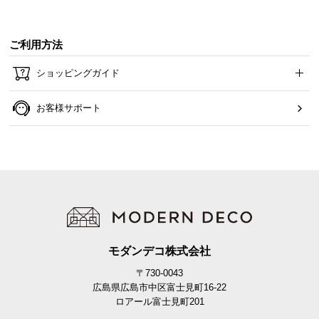
可動段数
0.5㎝）
ご利用方法
ショッピングガイド
華やかで美しいガラス製
棚板はしっかりとした厚さのガラス仕様。強度に優
お客様サポート
れているため安心してお使いいただけます。
モダンデコ株式会社
〒730-0043
広島県広島市中区富士見町16-22
ロアール富士見町201