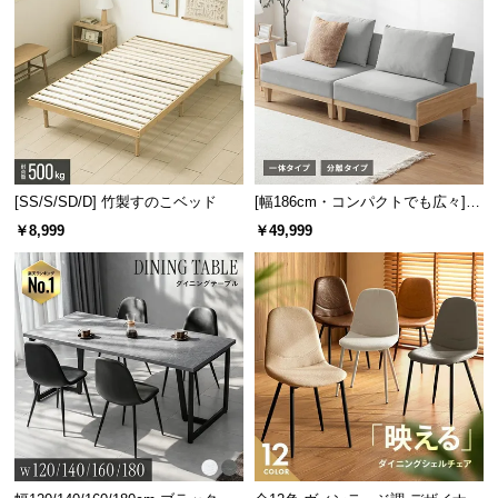
省スペースなスライド式収納
開閉が省スペースなスライド収納。中央に仕切りが
あり、雑誌やリモコンなどを分けて収納できます。
[SS/S/SD/D] 竹製すのこベッド
[幅186cm・コンパクトでも広々] 3
人掛けソファベッド リクライニン
￥8,999
￥49,999
グ 天然木フレーム 北欧
スライド式収納の内寸