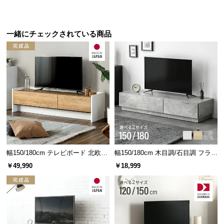
保
証
に
一緒にチェックされている商品
つ
い
て
デンマーク家具シリーズのラインナップ
会
員
規
約
に
つ
い
幅150/180cm テレビボード 北欧デ
幅150/180cm 木目調/石目調 フラッ
ザイン 収納付き TOT-018
プ収納付きテレビボード シンプル
て
￥49,990
￥18,999
フラットデザイン
幅118cm デンマーク デザイ
幅99cm デンマーク デザイン
ン テレビボード
センターテーブル
¥19,998
¥10,999
お
客
様