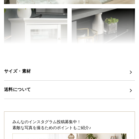
イ
ン
テ
リ
ア
コ
ー
デ
ィ
サイズ・素材
ネ
ー
ト
送料について
か
ら
探
す
みんなのインスタグラム投稿募集中！
素敵な写真を撮るためのポイントもご紹介♪