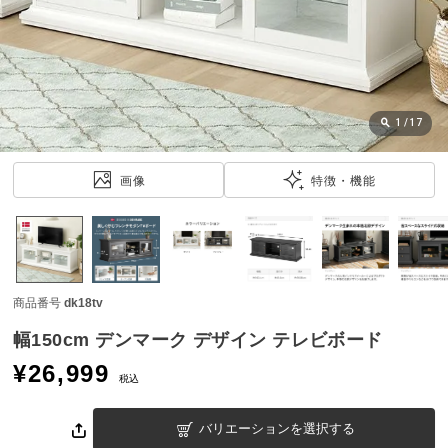
近
チ
ェ
ッ
ク
し
1
/
17
た
ア
画像
特徴・機能
イ
テ
ム
商品番号
dk18tv
特
集
幅150cm デンマーク デザイン テレビボード
一
¥
26,999
覧
税込
バリエーションを選択する
人