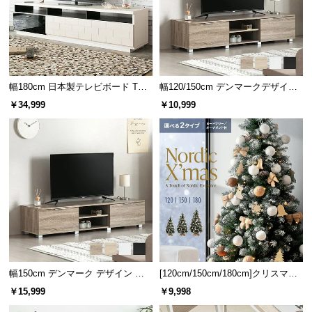
サ
ポ
ー
ト
幅180cm 日本製テレビボード TOT-
幅120/150cm デンマークデザイン
001
ロースタイル収納付きテレビボー
￥34,999
￥10,999
お
ド
知
ら
幅110cm デンマークデザイン
幅120cm デンマーク デザイ
せ
ワークデスク
ン ワークデスク
¥14,999
¥19,998
ブ
ロ
グ
幅150cm デンマーク デザイン ロ
[120cm/150cm/180cm]クリスマス
ースタイル収納付きテレビボード
ツリー オーナメント付
￥15,999
￥9,998
企
業