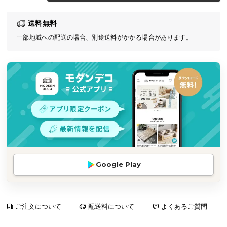
気
送料無料
ア
イ
一部地域への配送の場合、別途送料がかかる場合があります。
テ
ム
ラ
ン
キ
ン
グ
商
Google Play
品
カ
テ
ゴ
ご注文について
配送料について
よくあるご質問
リ
か