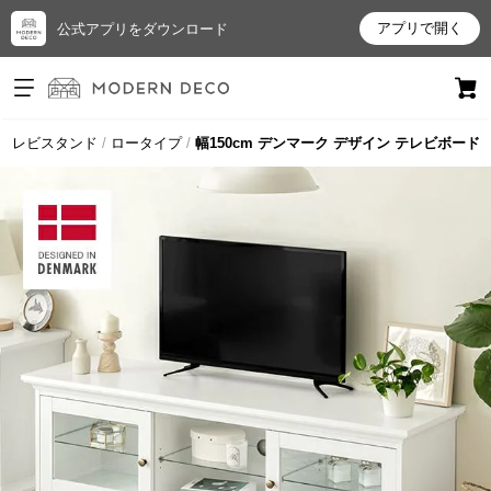
アプリで開く
公式アプリをダウンロード
ログイン
新規会員登録
テレビスタンド
ロータイプ
幅150cm デンマーク デザイン テレビボード
お
気
に
入
り
ア
イ
テ
ム
最