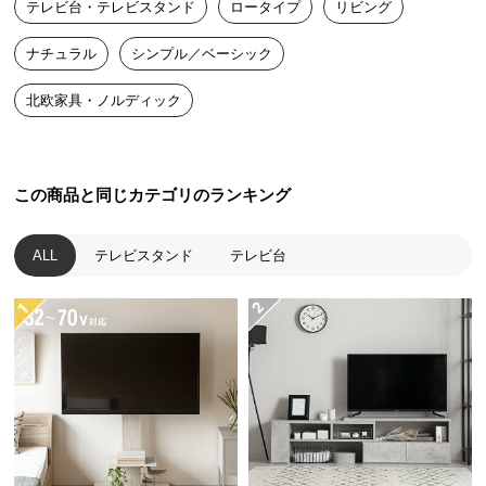
テレビ台・テレビスタンド
ロータイプ
リビング
送
デンマーク生まれの本格北欧デザイン
料
ナチュラル
シンプル／ベーシック
に
つ
デンマークの人気インテリアメーカーによるプロダ
北欧家具・ノルディック
い
クトデザイン。本物の北欧デザインをお届けしま
す。
て
大
この商品と同じカテゴリのランキング
型
商
ALL
テレビスタンド
テレビ台
品
の
配
送
に
つ
い
て