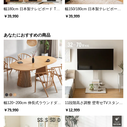
l
l
幅180cm 日本製テレビボード TOT-
幅150/180cm 日本製テレビボード
015
TOT-002-1
￥39,990
￥39,999
あなたにおすすめの商品
幅147cm デンマーク デザイ
幅99cm デンマーク デザイン
ン マルチチェスト
マルチチェスト
¥26,999
¥19,999
デンマーク家具シリーズをもっと見る
幅120~200cm 伸長式ラウンドダイ
11段階高さ調整 壁寄せTVスタンド
ニングテーブル 6人掛け 天然木突
キャスター付き 上下左右角度調節
￥79,990
￥12,999
板 美しい格子デザイン
機能