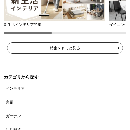
新生活インテリア特集
ダイニング
オープン収納の内寸
特集をもっと見る
横幅
奥行き
高さ
上段
約16.5㎝
約45㎝
約31.6㎝
カテゴリから探す
下段
約17.3㎝
インテリア
※棚の高さを真ん中に設置した場合
家電
ガーデン
高さ調節できる可動棚
生活雑貨