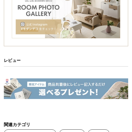
シ
ョ
ッ
ピ
ン
グ
ガ
イ
ド
レビュー
お
空間に美しく佇むフレンチモダンなテレビボー
支
ド
払
い
モノトーンな色合いにメタルノブが輝く洗練された
に
デザイン。北欧モダンにフレンチスタイルを取り入
れたテレビボードは、お部屋をワンランク上の空間
つ
に仕上げます。高さ調整が出来る可動棚など多彩な
い
収納スペースも魅力です。
て
関連カテゴリ
配