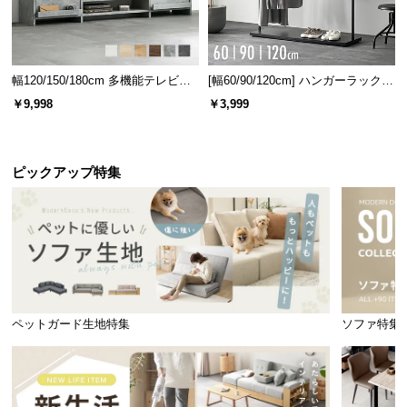
幅120/150/180cm 多機能テレビボ
[幅60/90/120cm] ハンガーラック
ード 木目/石目調 オープン収納・
スチール 4段階高さ調節 サイドフ
￥9,998
￥3,999
引き出し収納付き
ック オープンラック シンプル
ピックアップ特集
ディスプレイを楽しめるオープン収納
取り出しやすいオープン棚としての使い方はもちろ
ん、物を魅せる飾り棚としてもお使いいただけます
ペットガード生地特集
ソファ特集