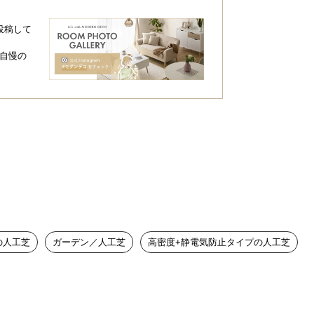
投稿して
自慢の
の人工芝
ガーデン／人工芝
高密度+静電気防止タイプの人工芝