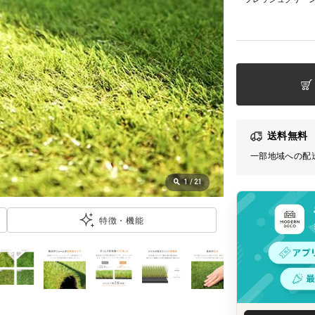
送料無料
一部地域への配
1
/
21
特徴・機能