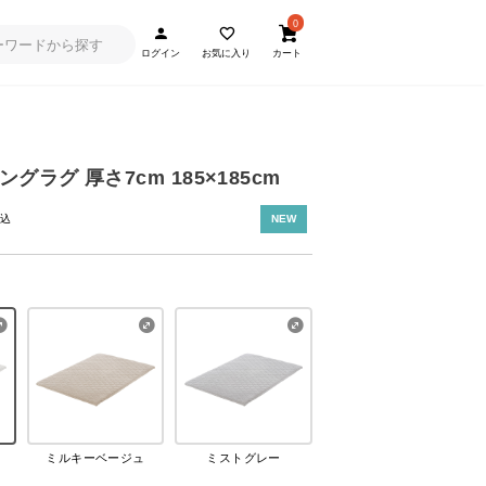
0
ログイン
お気に入り
カート
グラグ 厚さ7cm 185×185cm
NEW
ミルキーベージュ
ミストグレー