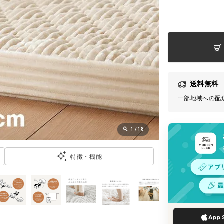
送料無料
一部地域への配
1
/
18
特徴・機能
App 