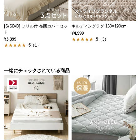
情
しく、お部屋の雰囲気を損ねません。
報
©
[S/SD/D] フリル付 布団カバーセッ
キルティングラグ 130×190cm
M
ト
¥4,999
O
¥3,399
5
（3）
D
5
（1）
E
R
N
D
一緒にチェックされている商品
E
C
O
C
o.,
ぬくもりあふれる天然木脚
L
t
脚部には高い耐久性を誇るオーク材を使用。天然木のやわらかな木目
d.
がぬくもりを感じさせます。
A