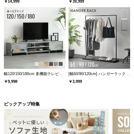
￥14,999
￥39,999
幅120/150/180cm 多機能テレビボ
[幅60/90/120cm] ハンガーラック
ード 木目/石目調 オープン収納・
スチール 4段階高さ調節 サイドフ
￥9,998
￥3,999
引き出し収納付き
ック オープンラック シンプル
ピックアップ特集