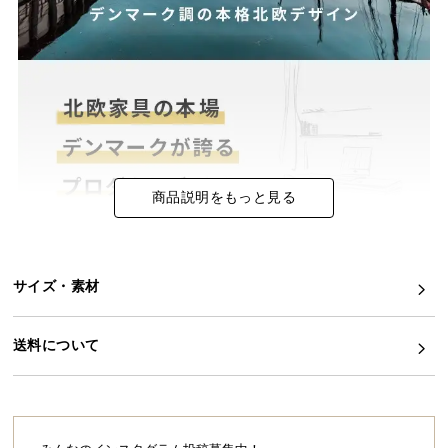
イ
ン
テ
リ
ア
コ
ー
デ
商品説明をもっと見る
ィ
ネ
ー
ト
サイズ・素材
か
ら
送料について
探
す