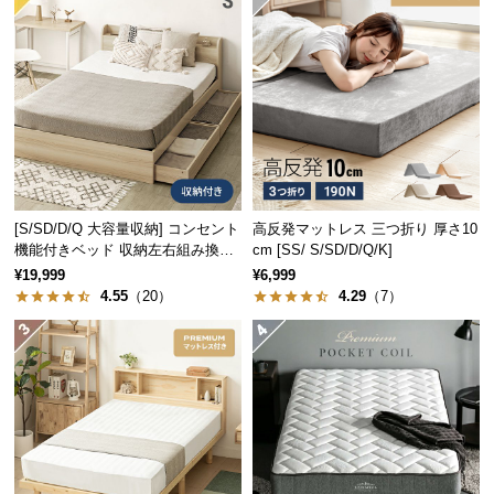
経
路
横幅
奥行き
高さ
に
つ
ダブルサイズ
約146.8cm
い
約202cm
約83.7cm
て
クイーンサイズ
約166.8cm
返
品・
[S/SD/D/Q 大容量収納] コンセント
高反発マットレス 三つ折り 厚さ10
キ
機能付きベッド 収納左右組み換え
cm [SS/ S/SD/D/Q/K]
ャ
可能
¥19,999
¥6,999
ン
4.55
（20）
4.29
（7）
セ
ル
に
つ
い
て