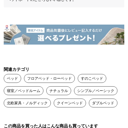
中
型
商
品
の
配
送
に
つ
い
て
関連カテゴリ
ベッド
フロアベッド・ローベッド
すのこベッド
小
型
寝室／ベッドルーム
ナチュラル
シンプル／ベーシック
商
品
北欧家具・ノルディック
クイーンベッド
ダブルベッド
ゆったりとくつろげる北欧モダンベッド
の
配
お部屋に自然と馴染む、シンプルモダンな北欧デザインベッド。開放
送
この商品を買った人はこんな商品も買っています
感溢れるワイドサイズのベッドで、大人2人が寝転んでもゆったりでき
に