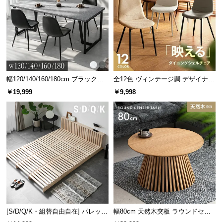
幅120/140/160/180cm ブラックフ
全12色 ヴィンテージ調 デザイナー
レーム ダイニング 大理石調 4人掛
ズシェルチェア
￥19,999
￥9,998
け
[S/D/Q/K・組替自由自在] パレット
幅80cm 天然木突板 ラウンドセン
ベッド 8/12/16枚セット
ターテーブル 美しい格子デザイン