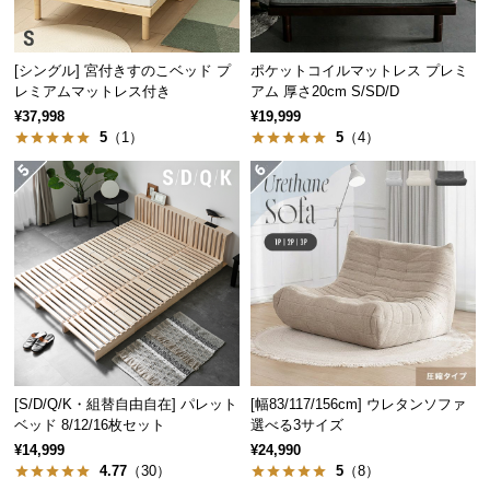
保
証
風通しの良いすのこ板
に
[シングル] 宮付きすのこベッド プ
ポケットコイルマットレス プレミ
つ
レミアムマットレス付き
アム 厚さ20cm S/SD/D
い
通気性に優れたすのこ板は湿気やカビ対策に最適。オールシーズンを
¥37,998
¥19,999
て
通して快適な睡眠をサポートします。
5
（1）
5
（4）
会
員
規
約
に
つ
い
て
[S/D/Q/K・組替自由自在] パレット
[幅83/117/156cm] ウレタンソファ
ベッド 8/12/16枚セット
選べる3サイズ
お
¥14,999
¥24,990
客
4.77
（30）
5
（8）
安定感のあるドロップマット構造
様