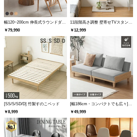
幅120~200cm 伸長式ラウンドダイ
11段階高さ調整 壁寄せTVスタンド
ニングテーブル 6人掛け 天然木突
キャスター付き 上下左右角度調節
￥79,990
￥12,999
板 美しい格子デザイン
機能
[SS/S/SD/D] 竹製すのこベッド
[幅186cm・コンパクトでも広々] 3
人掛けソファベッド リクライニン
￥8,999
￥49,999
グ 天然木フレーム 北欧