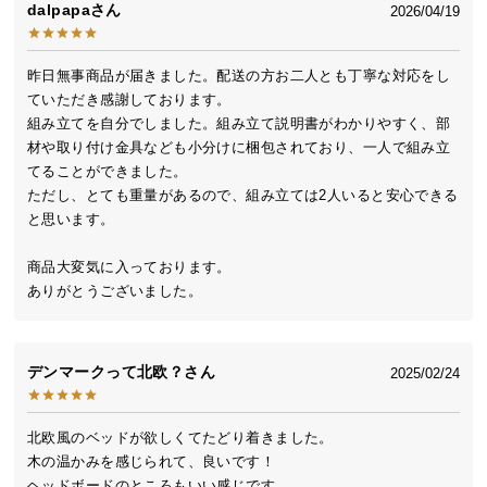
dalpapa
2026/04/19
送
料
に
昨日無事商品が届きました。配送の方お二人とも丁寧な対応をし
つ
ていただき感謝しております。

い
組み立てを自分でしました。組み立て説明書がわかりやすく、部
て
材や取り付け金具なども小分けに梱包されており、一人で組み立
てることができました。

大
ただし、とても重量があるので、組み立ては2人いると安心できる
と思います。

型
商
商品大変気に入っております。

品
ありがとうございました。
の
配
送
に
デンマークって北欧？
2025/02/24
つ
い
北欧風のベッドが欲しくてたどり着きました。

て
木の温かみを感じられて、良いです！

ヘッドボードのところもいい感じです。