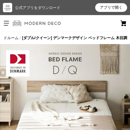
アプリで開く
公式アプリをダウンロード
ログイン
新規会員登録
ッドルーム
[ダブル/クイーン] デンマークデザイン ベッドフレーム 木目調
お
気
に
入
り
ア
イ
テ
ム
最