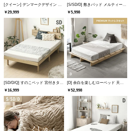
l
[クイーン] デンマークデザイン ベ
[S/SD/D] 敷きパッド メルティータ
脚の高さ
約10.9cm
l
ッドフレーム 木目調
ッチ マイクロファイバー
￥29,999
￥5,998
[SD/D/Q] すのこベッド 宮付きタイ
[D] 余白を楽しむローベッド 天然
プ 2口コンセント
木調 ステージベッド プレミアムマ
￥16,999
￥52,998
ットレス付き