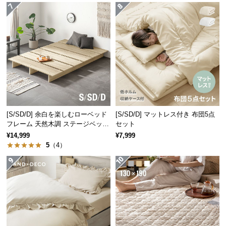
サ
ポ
フレーム内部にマットレスを落とし込む構造なので、マットレスがズ
ー
レにくく安定感のある寝心地です。
ト
お
知
ら
[S/SD/D] 余白を楽しむローベッド
[S/SD/D] マットレス付き 布団5点
せ
フレーム 天然木調 ステージベッド
セット
ロボット掃除機対応
¥14,999
¥7,999
5
（4）
ブ
ロ
グ
こだわりの背面化粧仕上げ
企
業
ヘッドボード背面も同一の板材で仕上げています。どこから見ても美