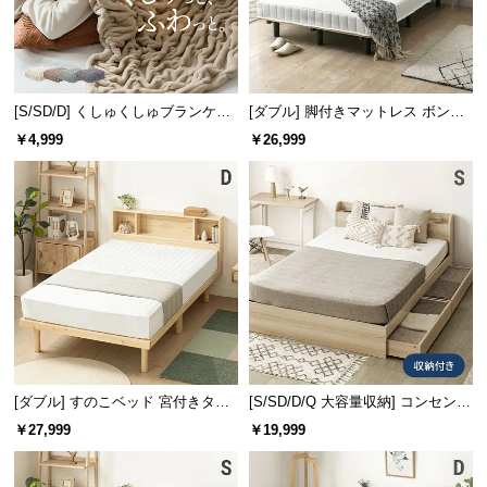
[S/SD/D] くしゅくしゅブランケッ
[ダブル] 脚付きマットレス ボンネ
トフランネルタイプ
ルコイル やさしい肌触り コンパク
￥4,999
￥26,999
トサイズで届く 一体型
[ダブル] すのこベッド 宮付きタイ
[S/SD/D/Q 大容量収納] コンセント
プ
機能付きベッド 収納左右組み換え
￥27,999
￥19,999
可能