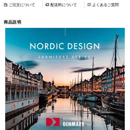
ら
ご注文について
配送料について
よくあるご質問
探
す
商品説明
イ
ン
テ
リ
ア
テ
イ
ス
ト
か
ら
探
す