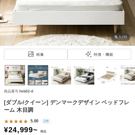
近
チ
ェ
ッ
ク
し
1
/
11
た
ア
画像
特徴・機能
イ
テ
ム
商品番号
hvb02-d
特
集
[ダブル/クイーン] デンマークデザイン ベッドフレ
一
ーム 木目調
覧
5.00
2件
¥
24,999
~
税込
人