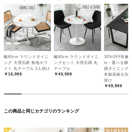
る快適な広さです。通気性に優れたすのこ板を採用し、一年を通して
つ
心地よい睡眠を味わうことができます。
い
て
開
梱
設
置
幅80cm ラウンドダイニ
幅80cm ラウンドダイニ
30%OFF対象! 
サ
ング 大理石調 無地ホワ
ングセット 大理石調 丸
m・選べる脚カ
ー
イト 丸テーブル 2人掛け
テーブル
調ダイニングテ
￥16,999
￥40,998
ビ
本製高耐久DAP
掛け
ス
￥49,999
に
つ
い
広々快適なワイドサイズ
て
この商品と同じカテゴリのランキング
大人2人が寝転んでもゆったりできるワイドサイズのベッド。寝返りの
搬
スペースを十分に確保でき、快適に眠れます。
入