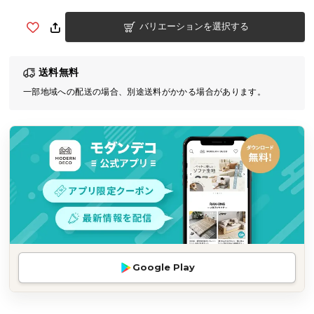
気
バリエーションを選択する
ア
イ
テ
送料無料
ム
一部地域への配送の場合、別途送料がかかる場合があります。
ラ
ン
キ
ン
グ
商
品
カ
テ
Google Play
ゴ
リ
か