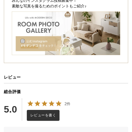
シ
みんなのインスタグラム投稿募集中！
素敵な写真を撮るためのポイントもご紹介♪
ョ
ッ
ピ
ン
グ
ガ
イ
ド
お
支
レビュー
払
い
総合評価
に
つ
2件
5.0
い
レビューを書く
て
配