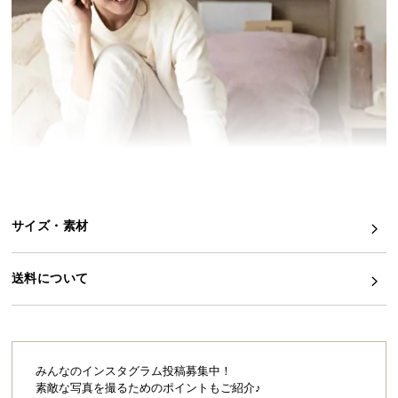
イ
ン
テ
リ
ア
コ
ー
デ
ィ
ネ
サイズ・素材
ー
ト
か
送料について
ら
探
す
みんなのインスタグラム投稿募集中！
素敵な写真を撮るためのポイントもご紹介♪