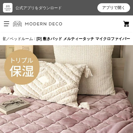
アプリで開く
公式アプリをダウンロード
ログイン
新規会員登録
寝室／ベッドルーム
[D] 敷きパッド メルティータッチ マイクロファイバー
お
気
に
入
り
ア
イ
テ
ム
最