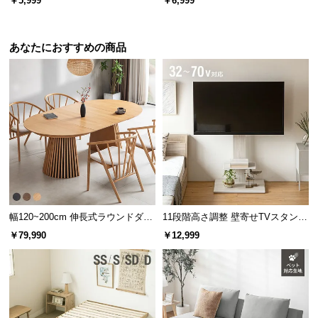
￥5,999
￥6,999
l
l
あなたにおすすめの商品
幅120~200cm 伸長式ラウンドダイ
11段階高さ調整 壁寄せTVスタンド
ニングテーブル 6人掛け 天然木突
キャスター付き 上下左右角度調節
￥79,990
￥12,999
板 美しい格子デザイン
機能