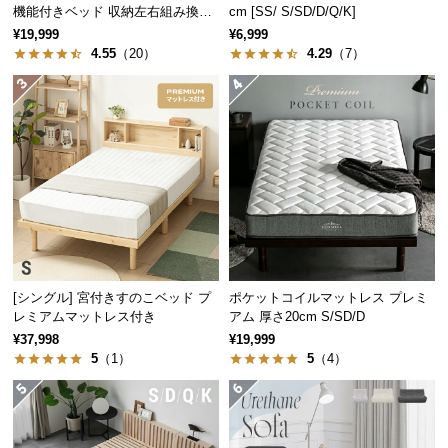
中
機能付きベッド 収納左右組み換え
cm [SS/ S/SD/D/Q/K]
可能
型
¥19,999
¥6,999
商
4.55
（20）
4.29
（7）
品
の
配
送
に
つ
い
て
小
[シングル] 宮付きすのこベッド プ
ポケットコイルマットレス プレミ
型
レミアムマットレス付き
アム 厚さ20cm S/SD/D
商
¥37,998
¥19,999
品
5
（1）
5
（4）
の
配
送
に