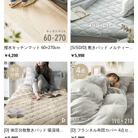
情
報
©
M
O
D
E
撥水キッチンマット 60×270cm
[S/SD/D] 敷きパッド メルティータ
ッチ マイクロファイバー
R
￥4,298
￥5,998
N
D
E
C
O
C
o.,
L
t
d.
[D] 体圧分散敷きパッド 吸湿発熱
[D] フランネル布団カバー 4点セッ
A
マイクロファイバー
ト