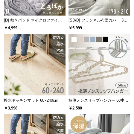
サ
ポ
ー
[D] 敷きパッド マイクロファイバ
[SD/D] フランネル布団カバー 3点
ー
セット
ト
￥4,999
￥5,999
お
知
ら
せ
ブ
ロ
撥水キッチンマット 60×240cm
極薄ノンスリップハンガー 50本セ
グ
ット
￥3,998
￥2,580
企
業