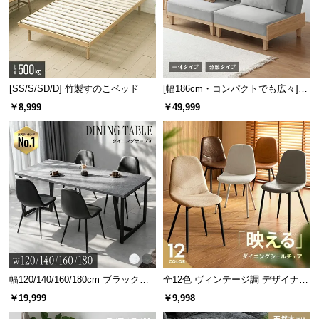
[SS/S/SD/D] 竹製すのこベッド
[幅186cm・コンパクトでも広々] 3
人掛けソファベッド リクライニン
￥8,999
￥49,999
グ 天然木フレーム 北欧
幅120/140/160/180cm ブラックフ
全12色 ヴィンテージ調 デザイナー
レーム ダイニング 大理石調 4人掛
ズシェルチェア
￥19,999
￥9,998
け