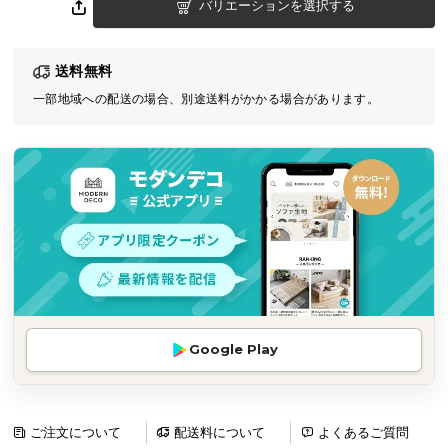
バリエーションを選択する
気
ア
イ
送料無料
テ
一部地域への配送の場合、別途送料がかかる場合があります。
ム
ラ
ン
キ
ン
グ
商
品
カ
Google Play
テ
ゴ
リ
ご注文について
配送料について
よくあるご質問
か