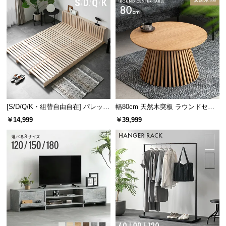
[S/D/Q/K・組替自由自在] パレット
幅80cm 天然木突板 ラウンドセン
ベッド 8/12/16枚セット
ターテーブル 美しい格子デザイン
￥14,999
￥39,999