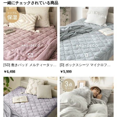
保
一緒にチェックされている商品
証
に
つ
い
て
会
員
規
約
[SD] 敷きパッド メルティータッチ
[D] ボックスシーツ マイクロファ
に
マイクロファイバー
イバー
￥6,498
￥5,999
つ
い
て
お
客
様