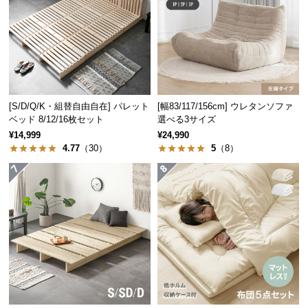
つ
い
て
開
梱
[S/D/Q/K・組替自由自在] パレット
[幅83/117/156cm] ウレタンソファ
設
ベッド 8/12/16枚セット
選べる3サイズ
置
¥14,999
¥24,990
サ
4.77
（30）
5
（8）
ー
ビ
ス
に
つ
い
て
搬
入