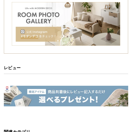
シ
ョ
ッ
ピ
ン
グ
ガ
イ
ド
レビュー
お
支
払
い
に
つ
い
て
配