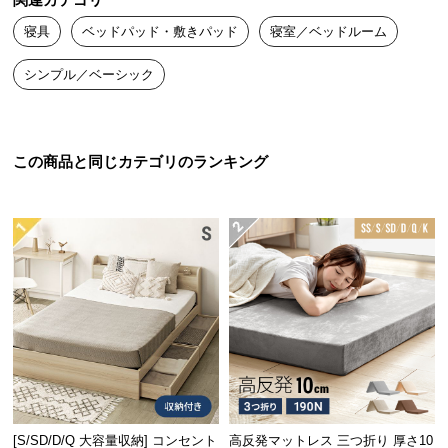
関連カテゴリ
送
寝具
ベッドパッド・敷きパッド
寝室／ベッドルーム
料
に
シンプル／ベーシック
つ
い
て
この商品と同じカテゴリのランキング
大
型
商
品
の
配
送
に
つ
い
て
[S/SD/D/Q 大容量収納] コンセント
高反発マットレス 三つ折り 厚さ10