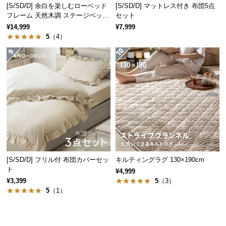
[S/SD/D] 余白を楽しむローベッド
[S/SD/D] マットレス付き 布団5点
経
フレーム 天然木調 ステージベッド
セット
路
ロボット掃除機対応
¥14,999
¥7,999
に
5
（4）
つ
い
て
返
品・
キ
ャ
ン
セ
ル
[S/SD/D] フリル付 布団カバーセッ
キルティングラグ 130×190cm
ト
に
¥4,999
¥3,399
5
（3）
つ
5
（1）
い
て