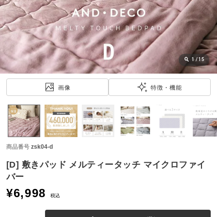
近
チ
ェ
ッ
ク
し
1
/
15
た
ア
画像
特徴・機能
イ
テ
ム
商品番号
zsk04-d
特
集
[D] 敷きパッド メルティータッチ マイクロファイ
一
バー
覧
¥
6,998
税込
人