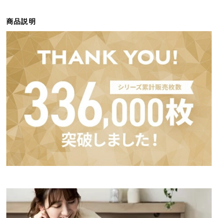
ら
探
商品説明
す
イ
ン
テ
リ
ア
テ
イ
ス
ト
か
ら
探
す