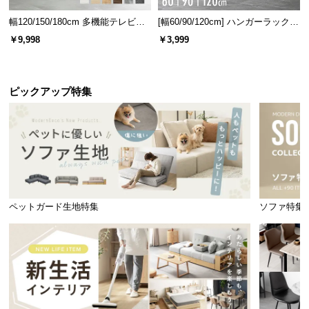
幅120/150/180cm 多機能テレビボ
[幅60/90/120cm] ハンガーラック
ード 木目/石目調 オープン収納・
スチール 4段階高さ調節 サイドフ
￥9,998
￥3,999
引き出し収納付き
ック オープンラック シンプル
ピックアップ特集
ペットガード生地特集
ソファ特集