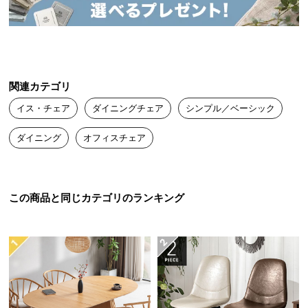
送
料
に
つ
い
関連カテゴリ
て
イス・チェア
ダイニングチェア
シンプル／ベーシック
大
ダイニング
オフィスチェア
型
商
品
の
この商品と同じカテゴリのランキング
配
送
に
つ
い
て