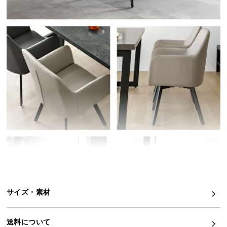
イ
ン
テ
リ
ア
コ
ー
デ
ィ
ネ
ー
ト
か
ら
探
す
サイズ・素材
送料について