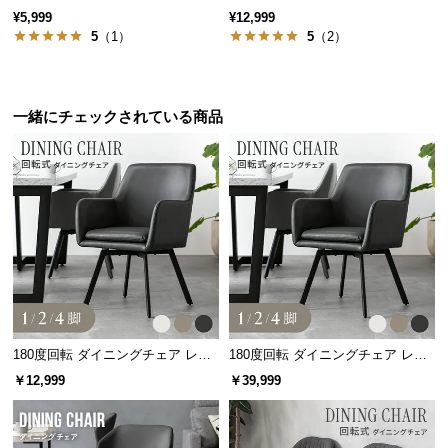
保
¥5,999
¥12,999
証
5
（1）
5
（2）
に
つ
い
一緒にチェックされている商品
て
会
員
規
約
に
つ
い
て
180度回転 ダイニングチェア レザ
180度回転 ダイニングチェア レザ
ー調 1/2/4脚セット スチールレッグ
ー調 4脚セット スチールレッグ ブ
￥12,999
￥39,999
ブラック脚
ラック脚
お
客
様