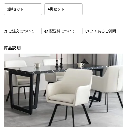
ら
1脚セット
4脚セット
探
す
ご注文について
配送料について
よくあるご質問
イ
ン
商品説明
テ
リ
ア
テ
イ
ス
ト
か
ら
探
す