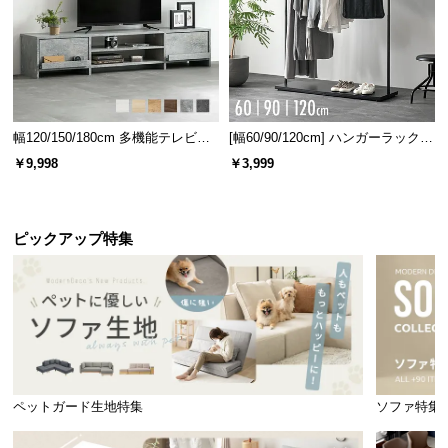
幅120/150/180cm 多機能テレビボ
[幅60/90/120cm] ハンガーラック
ード 木目/石目調 オープン収納・
スチール 4段階高さ調節 サイドフ
￥9,998
￥3,999
引き出し収納付き
ック オープンラック シンプル
ピックアップ特集
ペットガード生地特集
ソファ特集