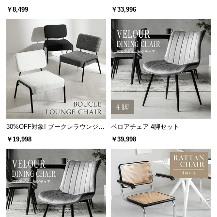
情
脚セット
ット
￥8,499
￥33,996
報
©
M
O
D
E
R
N
D
E
30%OFF対象! ブークレラウンジチ
ベロアチェア 4脚セット
C
ェア
￥19,998
￥39,998
O
C
o.,
L
t
d.
A