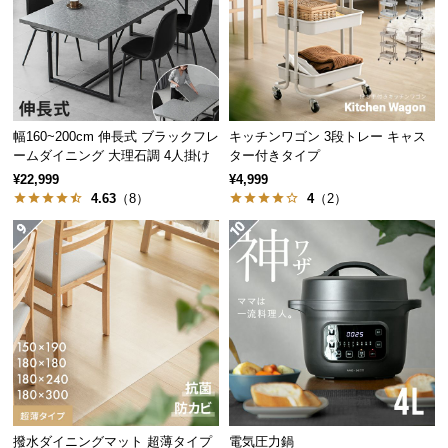
経
路
に
つ
い
て
幅160~200cm 伸長式 ブラックフレ
キッチンワゴン 3段トレー キャス
ームダイニング 大理石調 4人掛け
ター付きタイプ
返
¥22,999
¥4,999
4.63
（8）
4
（2）
品・
キ
ャ
ン
セ
ル
に
つ
い
て
撥水ダイニングマット 超薄タイプ
電気圧力鍋