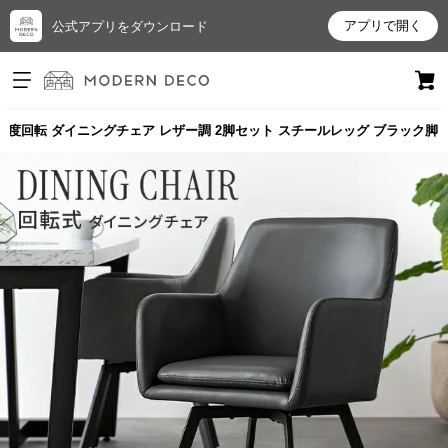
アプリで開く
公式アプリをダウンロード
ログイン
新規会員登録
80度回転 ダイニングチェア レザー調 2脚セット スチールレッグ ブラック脚
お
気
に
入
り
ア
イ
テ
ム
最