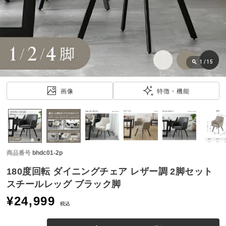
近
チ
ェ
ッ
ク
し
1
/
15
た
ア
画像
特徴・機能
イ
テ
ム
商品番号
bhdc01-2p
特
集
180度回転 ダイニングチェア レザー調 2脚セット
一
スチールレッグ ブラック脚
覧
¥
24,999
税込
人