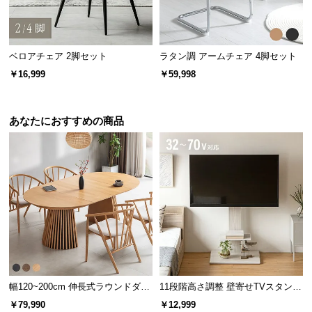
l
l
ベロアチェア 2脚セット
ラタン調 アームチェア 4脚セット
￥16,999
￥59,998
あなたにおすすめの商品
幅120~200cm 伸長式ラウンドダイ
11段階高さ調整 壁寄せTVスタンド
ニングテーブル 6人掛け 天然木突
キャスター付き 上下左右角度調節
￥79,990
￥12,999