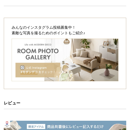
シ
ョ
ッ
ピ
ン
みんなのインスタグラム投稿募集中！
素敵な写真を撮るためのポイントもご紹介♪
グ
ガ
イ
ド
お
支
払
い
に
つ
レビュー
い
て
配