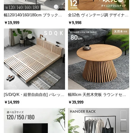
幅120/140/160/180cm ブラックフ
全12色 ヴィンテージ調 デザイナー
レーム ダイニング 大理石調 4人掛
ズシェルチェア
￥19,999
￥9,998
け
[S/D/Q/K・組替自由自在] パレット
幅80cm 天然木突板 ラウンドセン
ベッド 8/12/16枚セット
ターテーブル 美しい格子デザイン
￥14,999
￥39,999