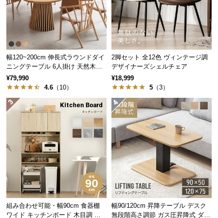
中
型
商
品
の
幅120~200cm 伸長式ラウンドダイ
2脚セット 全12色 ヴィンテージ調
配
ニングテーブル 6人掛け 天然木突
デザイナーズシェルチェア
送
板 美しい格子デザイン
¥79,990
¥18,999
に
4.6
（10）
5
（3）
つ
い
て
小
型
商
品
の
配
組み合わせ可能・幅90cm 食器棚
幅90/120cm 昇降テーブル デスク
送
ワイド キッチンボード 木目調 レ
無段階高さ調節 ガス圧昇降式 ダイ
に