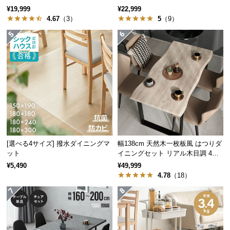
イアウト自在
ニング 高さ55~70cm
¥19,999
¥22,999
つ
4.67
（3）
5
（9）
い
て
開
梱
設
置
サ
ー
ビ
ス
[選べる4サイズ] 撥水ダイニングマ
幅138cm 天然木一枚板風 はつりダ
に
ット
イニングセット リアル木目調 4人
掛け チェア4脚セット
つ
¥5,490
¥49,999
4.78
（18）
い
て
搬
入