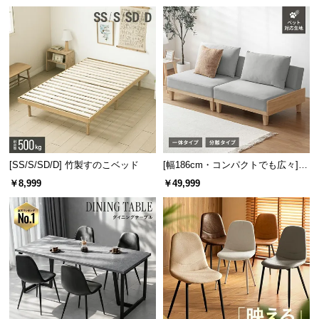
板 美しい格子デザイン
機能
[SS/S/SD/D] 竹製すのこベッド
[幅186cm・コンパクトでも広々] 3
人掛けソファベッド リクライニン
￥8,999
￥49,999
グ 天然木フレーム 北欧