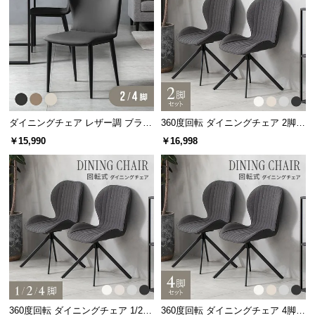
サ
ポ
ー
ト
お
ダイニングチェア レザー調 ブラッ
360度回転 ダイニングチェア 2脚セ
知
ク脚 2脚/4脚セット 包み込むフォ
ット
￥15,990
￥16,998
ら
ルム
せ
ブ
ロ
グ
企
360度回転 ダイニングチェア 1/2/4
360度回転 ダイニングチェア 4脚セ
業