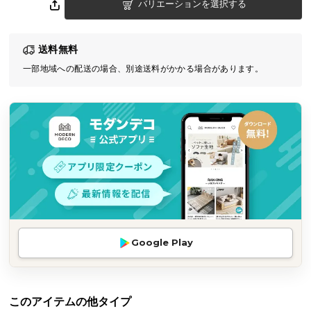
バリエーションを選択する
気
ア
イ
送料無料
テ
一部地域への配送の場合、別途送料がかかる場合があります。
ム
ラ
ン
キ
ン
グ
商
品
カ
Google Play
テ
ゴ
リ
このアイテムの他タイプ
か