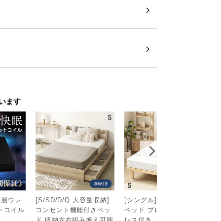
います
次へ
>
2層ウレ
[S/SD/D/Q 大容量収納]
[シングル] 宮付きすのこ
撥
トコイル
コンセント機能付きベッ
ベッド プレミアムマット
0
￥
ド 収納左右組み換え可能
レス付き