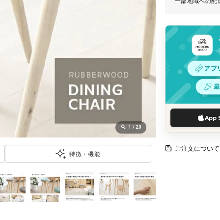
一部地域への配
App 
1
/
20
ご注文について
特徴・機能