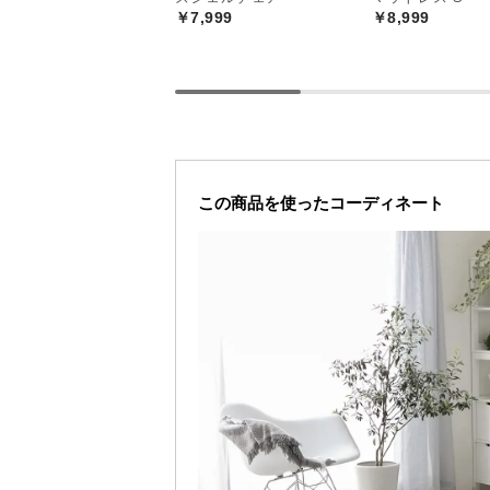
￥7,999
￥8,999
お部屋に馴染むナ
この商品を使ったコーディネート
お部屋馴染みの良い無垢材を活かし
リッシュな空間を演出してくれます