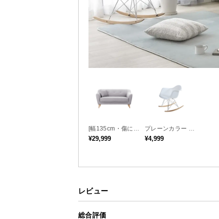
<
前へ
[幅135cm・傷に強
プレーンカラー デ
いペット対応生地
ザイナーズロッキ
¥29,999
¥4,999
も] 天然木脚 2人掛
ングチェア
けコンパクトソフ
ァ 北欧風
温かみのあるラバ
レビュー
総合評価