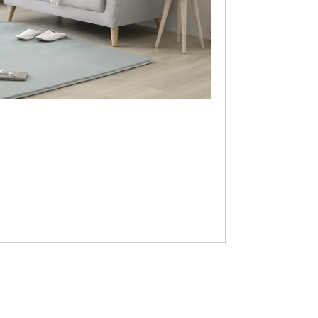
次へ
>
ーウッド無垢材