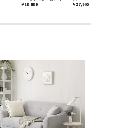
￥19,999
￥37,998
チュラルデザイン
たデザイン。まるでカフェのようなスタイ
。