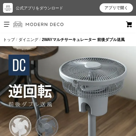
アプリで開く
公式アプリをダウンロード
ログイン
新規会員登録
トップ
ダイニング
2WAYマルチサーキュレーター 前後ダブル送風
お
気
に
入
り
ア
イ
テ
ム
最