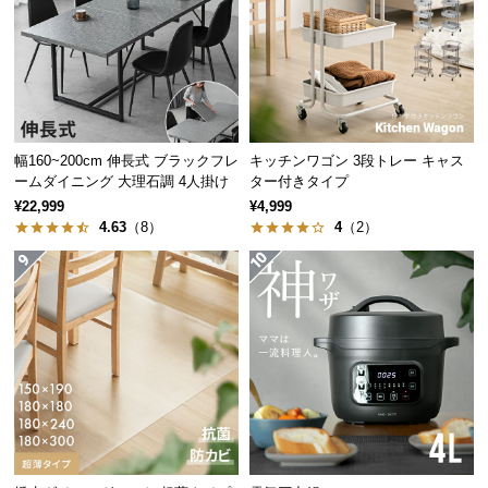
経
路
に
つ
い
て
幅160~200cm 伸長式 ブラックフレ
キッチンワゴン 3段トレー キャス
ームダイニング 大理石調 4人掛け
ター付きタイプ
返
¥22,999
¥4,999
品・
4.63
（8）
4
（2）
キ
ャ
ン
セ
ル
に
つ
い
て