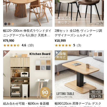
中
型
商
品
の
配
幅120~200cm 伸長式ラウンドダイ
2脚セット 全12色 ヴィンテージ調
送
ニングテーブル 6人掛け 天然木突
デザイナーズシェルチェア
板 美しい格子デザイン
に
¥79,990
¥18,999
4.6
（10）
5
（3）
つ
い
て
小
型
商
品
の
配
送
組み合わせ可能・幅90cm 食器棚
幅90/120cm 昇降テーブル デスク
に