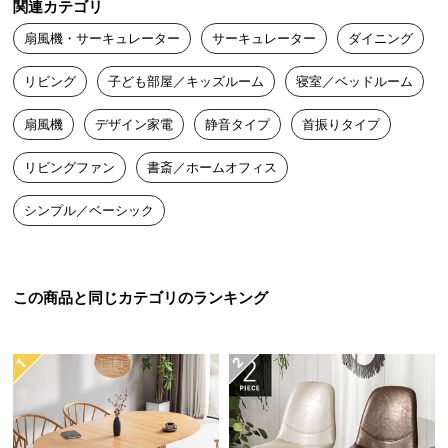
関連カテゴリ
送
扇風機・サーキュレーター
サーキュレーター
ダイニング
料
に
リビング
子ども部屋／キッズルーム
寝室／ベッドルーム
つ
い
扇風機
デザイン家電
静音タイプ
首振りタイプ
て
リビングファン
書斎／ホームオフィス
大
型
シンプル／ベーシック
商
品
の
配
この商品と同じカテゴリのランキング
送
に
つ
い
て