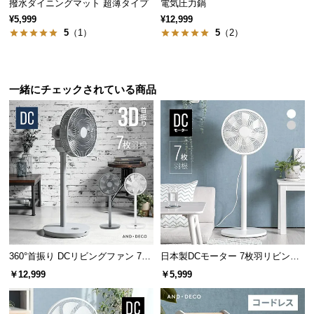
撥水ダイニングマット 超薄タイプ
電気圧力鍋
保
証
¥5,999
¥12,999
5
（1）
5
（2）
に
つ
い
て
一緒にチェックされている商品
会
員
規
約
に
つ
い
て
360°首振り DCリビングファン 7枚
日本製DCモーター 7枚羽リビング
羽根 26段階風量 高さ調節可能
ファン 12段階風量 高さ調節可能
￥12,999
￥5,999
お
客
様