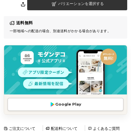
バリエーションを選択する
気
ア
イ
送料無料
テ
一部地域への配送の場合、別途送料がかかる場合があります。
ム
ラ
ン
キ
ン
グ
商
品
カ
Google Play
テ
ゴ
リ
か
ご注文について
配送料について
よくあるご質問