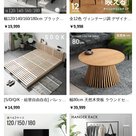
幅120/140/160/180cm ブラックフ
全12色 ヴィンテージ調 デザイナー
レーム ダイニング 大理石調 4人掛
ズシェルチェア
￥19,999
￥9,998
け
[S/D/Q/K・組替自由自在] パレット
幅80cm 天然木突板 ラウンドセン
ベッド 8/12/16枚セット
ターテーブル 美しい格子デザイン
￥14,999
￥39,999