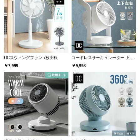
サ
ポ
ー
ト
お
知
DCスウィングファン 7枚羽根
コードレスサーキュレーター 上下
左右首振り 持ち手付き
ら
￥7,999
￥9,998
せ
ブ
ロ
グ
企
業