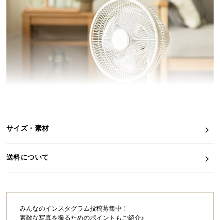
イ
ン
テ
リ
ア
コ
ー
デ
ィ
ネ
サイズ・素材
ー
ト
か
送料について
ら
探
す
みんなのインスタグラム投稿募集中！
素敵な写真を撮るためのポイントもご紹介♪