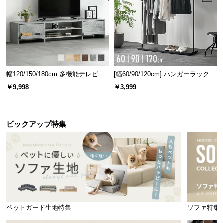
幅120/150/180cm 多機能テレビボ
[幅60/90/120cm] ハンガーラック
ード 木目/石目調 オープン収納・
スチール 4段階高さ調節 サイドフ
￥9,998
￥3,999
引き出し収納付き
ック オープンラック シンプル
ピックアップ特集
ペットガード生地特集
ソファ特集