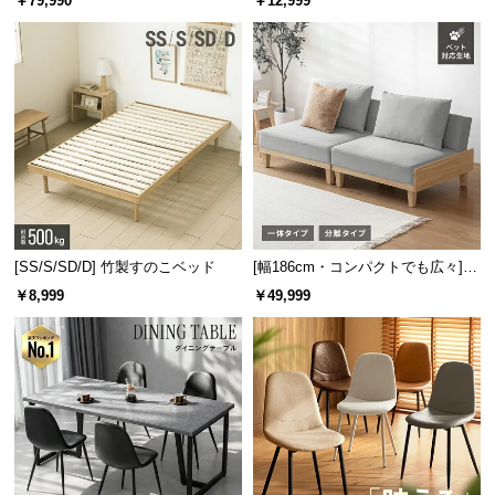
￥79,990
￥12,999
板 美しい格子デザイン
機能
[SS/S/SD/D] 竹製すのこベッド
[幅186cm・コンパクトでも広々] 3
人掛けソファベッド リクライニン
￥8,999
￥49,999
グ 天然木フレーム 北欧