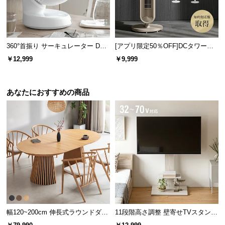
l
l
360°首振り サーキュレーター DC
[アプリ限定50％OFF]DCタワーフ
モーター コードレスタイプ
ァン 縦横斜め3WAY
￥12,999
￥9,999
あなたにおすすめの商品
幅120~200cm 伸長式ラウンドダイ
11段階高さ調整 壁寄せTVスタンド
ニングテーブル 6人掛け 天然木突
キャスター付き 上下左右角度調節