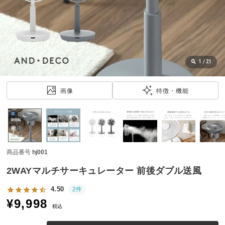
近
チ
ェ
ッ
ク
し
1
/
21
た
ア
画像
特徴・機能
イ
テ
ム
商品番号
hj001
特
集
2WAYマルチサーキュレーター 前後ダブル送風
一
覧
4.50
2件
¥
9,998
税込
人