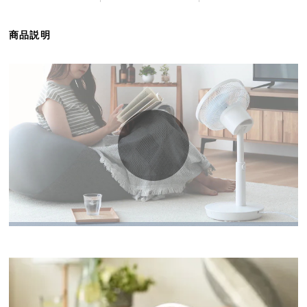
ら
探
商品説明
す
イ
ン
テ
リ
ア
テ
イ
ス
ト
か
ら
探
す