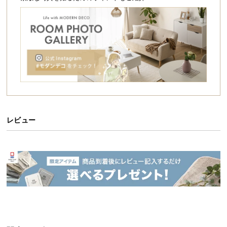
シ
ョ
ッ
ピ
ン
グ
ガ
イ
ド
お
レビュー
支
払
い
に
つ
い
て
配