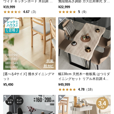
ワイド キッチンボード 木目調 レ
無段階高さ調節 ガス圧昇降式 ダイ
つ
イアウト自在
ニング 高さ55~70cm
¥19,999
¥22,999
い
4.67
（3）
5
（9）
て
開
梱
設
置
サ
ー
ビ
ス
[選べる4サイズ] 撥水ダイニングマ
幅138cm 天然木一枚板風 はつりダ
に
ット
イニングセット リアル木目調 4人
つ
掛け チェア4脚セット
¥5,490
¥49,999
い
4.78
（18）
て
搬
入