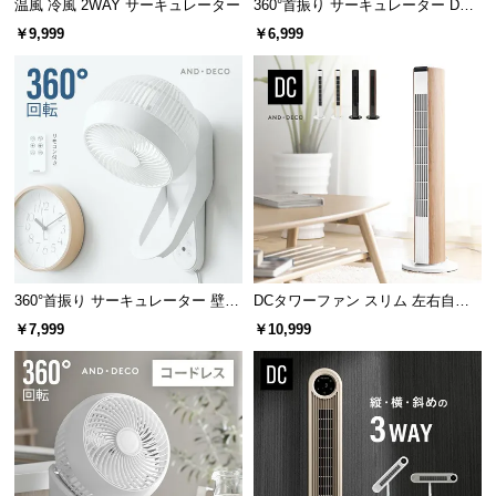
温風 冷風 2WAY サーキュレーター
360°首振り サーキュレーター DC
情
モーター マイナスイオン搭載 プレ
報
￥9,999
￥6,999
ミアムタイプ
©
M
O
D
E
R
N
D
E
C
360°首振り サーキュレーター 壁掛
DCタワーファン スリム 左右自動
け式タイプ
首振り 8段階風量
O
￥7,999
￥10,999
C
o.,
L
t
d.
A