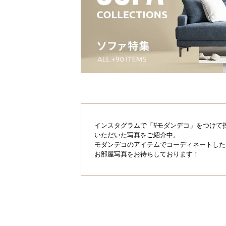
インスタグラムで「#モダンデコ」をつけて
いただいた写真をご紹介中。
モダンデコのアイテムでコーディネートした
<
前へ
お部屋写真をお待ちしております！
厚さ4㎝のウレタ
座面のクッション内部には、厚さ約