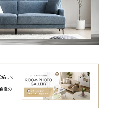
投稿して
自慢の
次へ
>
ン入りで心地よく
4㎝のウレタンクッション入り。ふんわり