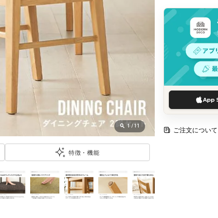
App 
1
/
11
ご注文について
特徴・機能