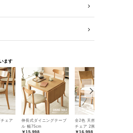
います
グチェア
伸長式ダイニングテーブ
全2色 天然木ダイニング
全
ト
ル 幅75cm
チェア 2脚セット
ナ
次へ
>
￥15,998
￥16,998
￥