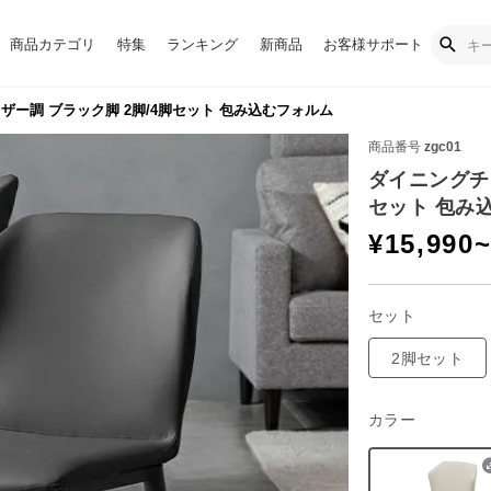
商品カテゴリ
特集
ランキング
新商品
お客様サポート
ザー調 ブラック脚 2脚/4脚セット 包み込むフォルム
商品番号
zgc01
ダイニングチェ
セット 包み
¥
15,990
セット
2脚セット
カラー