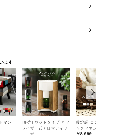
います
ットマン
[完売] ウッドタイプ ネブ
暖炉調 コンパクトセラミ
3
ライザー式アロマディフ
ックファンヒーター
機
￥8,999
￥
ューザー