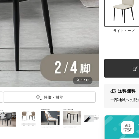
ライトトープ
1
/
13
送料無料
特徴・機能
一部地域への配