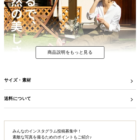
イ
ン
テ
リ
ア
コ
商品説明をもっと見る
ー
デ
ィ
ネ
サイズ・素材
ー
ト
か
送料について
ら
探
す
みんなのインスタグラム投稿募集中！
素敵な写真を撮るためのポイントもご紹介♪