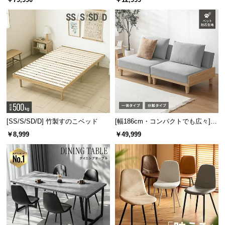
板 美しい格子デザイン
機能
[SS/S/SD/D] 竹製すのこベッド
[幅186cm・コンパクトでも広々] 3
人掛けソファベッド リクライニン
￥8,999
￥49,999
グ 天然木フレーム 北欧