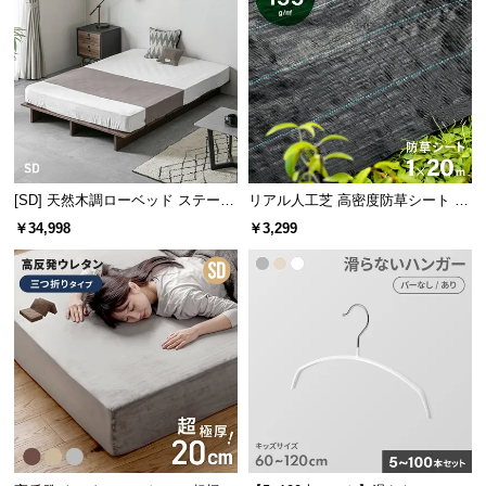
サ
ポ
ー
ト
お
[SD] 天然木調ローベッド ステージ
リアル人工芝 高密度防草シート 1×
知
ベッド マットレス付き（余白フィ
20m
ら
￥34,998
￥3,299
ットサイズ）
せ
ブ
ロ
グ
企
業