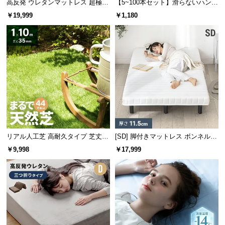
高反発 ウレタンマットレス 超極厚
【5~100本セット】滑らないハンガ
情
20cm 三つ折りタイプ [SD]
ー キッズサイズ
報
￥19,999
￥1,180
©
M
O
D
E
R
N
D
E
C
リアル人工芝 高耐久タイプ 芝丈35
[SD] 脚付きマットレス ボンネルコ
mm 1×10m 防草シート付（自然な
イル
O
￥9,998
￥17,999
見た目追求・U字ピン）
C
o.,
L
t
d.
A