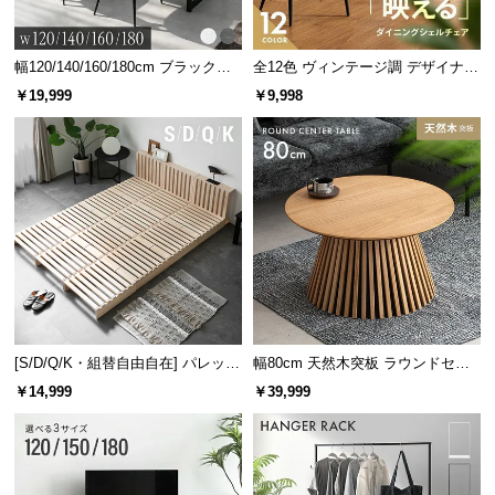
幅120/140/160/180cm ブラックフ
全12色 ヴィンテージ調 デザイナー
レーム ダイニング 大理石調 4人掛
ズシェルチェア
￥19,999
￥9,998
け
[S/D/Q/K・組替自由自在] パレット
幅80cm 天然木突板 ラウンドセン
ベッド 8/12/16枚セット
ターテーブル 美しい格子デザイン
￥14,999
￥39,999