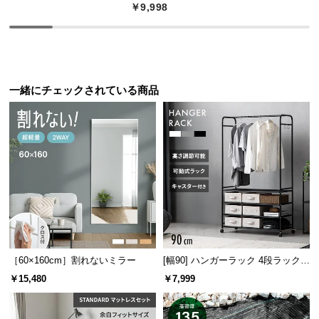
保
￥9,998
証
に
つ
い
て
一緒にチェックされている商品
会
員
規
約
に
つ
い
て
［60×160cm］割れないミラー
[幅90] ハンガーラック 4段ラック収
納 キャスター付き
￥15,480
￥7,999
お
客
様