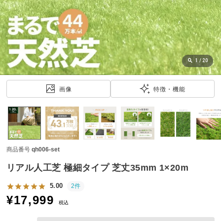
近
チ
ェ
ッ
ク
し
1
/
20
た
ア
画像
特徴・機能
イ
テ
ム
商品番号
qh006-set
特
集
リアル人工芝 極細タイプ 芝丈35mm 1×20m
一
覧
5.00
2件
¥
17,999
税込
人