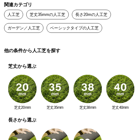
中
関連カテゴリ
型
人工芝
芝丈35mmの人工芝
長さ20mの人工芝
商
品
ガーデン／人工芝
ベーシックタイプの人工芝
の
配
送
他の条件から人工芝を探す
に
つ
芝丈から選ぶ
い
て
小
型
商
芝丈20mm
芝丈35mm
芝丈38mm
芝丈40mm
品
の
長さから選ぶ
配
送
に