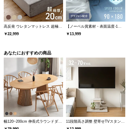
l
l
高反発 ウレタンマットレス 超極厚
【ノーベル賞素材・表面温度-1
20cm 三つ折りタイプ [D]
4℃】 冷却ジェルマット クールマ
￥22,999
￥13,999
ット グラフェン配合タイプ 90×18
0cm
あなたにおすすめの商品
幅120~200cm 伸長式ラウンドダイ
11段階高さ調整 壁寄せTVスタンド
ニングテーブル 6人掛け 天然木突
キャスター付き 上下左右角度調節
￥79,990
￥12,999