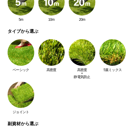
つ
い
て
5m
10m
20m
タイプから選ぶ
開
梱
設
置
サ
ー
ベーシック
高密度
高密度
5葉ミックス
+
ビ
静電気防止
ス
に
つ
い
て
ジョイント
搬
副資材から選ぶ
入