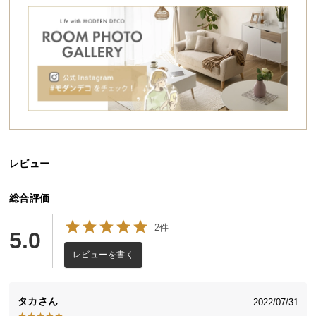
シ
ョ
ッ
ピ
ン
グ
ガ
イ
ド
レビュー
お
支
払
総合評価
い
2件
に
5.0
つ
レビューを書く
い
て
タカ
2022/07/31
配