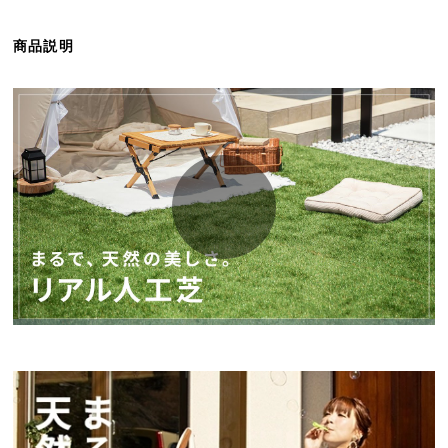
ら
探
商品説明
す
イ
ン
テ
リ
ア
テ
イ
ス
ト
か
ら
探
す