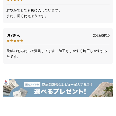
送
料
鮮やかでとても気に入っています。

また、長く使えそうです。
に
つ
い
て
DIY
2022/06/10
大
天然の芝みたいで満足してます。加工もしやすく施工しやすかっ
型
たです。
商
品
の
配
送
に
つ
い
て