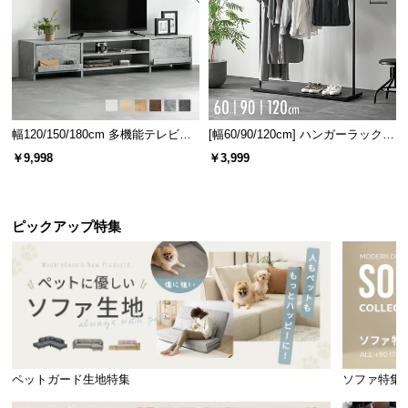
幅120/150/180cm 多機能テレビボ
[幅60/90/120cm] ハンガーラック
ード 木目/石目調 オープン収納・
スチール 4段階高さ調節 サイドフ
￥9,998
￥3,999
引き出し収納付き
ック オープンラック シンプル
ピックアップ特集
ペットガード生地特集
ソファ特集