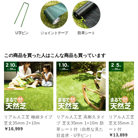
経
路
に
つ
い
U字ピン
ジョイントテープ
防草シート
て
返
この商品を買った人はこんな商品も買っています
品・
キ
ャ
ン
セ
ル
に
つ
リアル人工芝 極細タイプ
リアル人工芝 高耐久タイ
リアル人工芝 
い
芝丈35mm 2×10m
プ 芝丈35mm 1×10m 防
芝丈35mm 2×
て
￥16,999
草シート付（自然な見た
ート付
￥13,899
目追求・U字ピン）