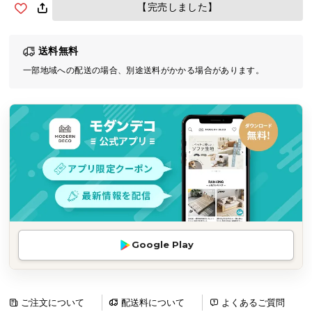
【完売しました】
気
ア
イ
送料無料
テ
一部地域への配送の場合、別途送料がかかる場合があります。
ム
ラ
ン
キ
ン
グ
商
品
カ
Google Play
テ
ゴ
リ
ご注文について
配送料について
よくあるご質問
か