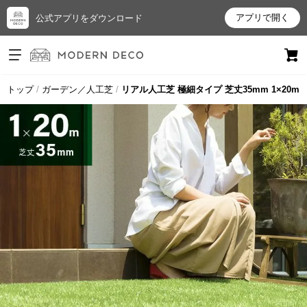
アプリで開く
公式アプリをダウンロード
ログイン
新規会員登録
トップ
ガーデン／人工芝
リアル人工芝 極細タイプ 芝丈35mm 1×20m
お
気
に
入
り
ア
イ
テ
ム
最