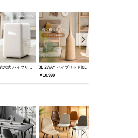
部給水式 ハイブリッ
3L 2WAY ハイブリッド加湿
人感センサー付 セラミッ
器
器 高さ調整可能 木目調
ファンヒーター スタイリ
￥10,999
￥5,999
シュモデル