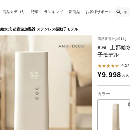
商品カテゴリ
特集
ランキング
新商品
お客様サポート
上部給水式 超音波加湿器 ステンレス振動子モデル
商品番号
htjs011-j
6.5L 上部
子モデル
4.57
¥
9,998
カラー