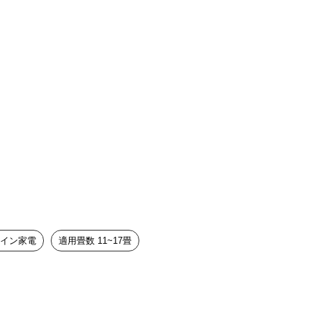
イン家電
適用畳数 11~17畳