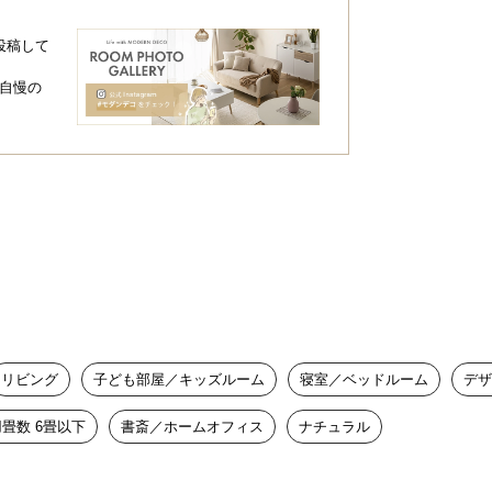
投稿して
自慢の
リビング
子ども部屋／キッズルーム
寝室／ベッドルーム
デザ
畳数 6畳以下
書斎／ホームオフィス
ナチュラル