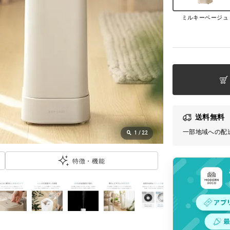
ミルキーベージュ
送料無料
一部地域への配
1
/
22
特徴・機能