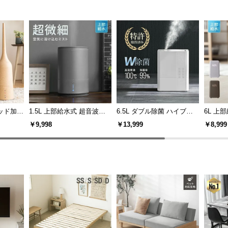
リッド加湿
1.5L 上部給水式 超音波加
6.5L ダブル除菌 ハイブリ
6L 上
湿器
ッド式 UVライト+ヒーター
ド加湿
￥9,998
￥13,999
￥8,999
除菌機能付き