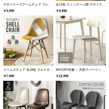
中
デザイナーズアームチェア プレー
全12色 ヴィンテージ調 デザイナー
型
ンカラー
ズシェルチェア
￥5,999
￥9,998
商
品
の
配
送
に
つ
い
て
小
イームズチェア 全24色 マルチカラ
40%OFF対象！ 天然ラバーウッド
ー デザイナーズシェルチェア
製 ダイニングチェア2脚セット
型
￥7,999
￥12,999
商
品
の
配
送
に