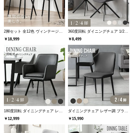
つ
い
て
2脚セット 全12色 ヴィンテージ調
360度回転 ダイニングチェア 1/2/4
開
デザイナーズシェルチェア
脚セット
￥18,999
￥8,499
梱
設
置
サ
ー
ビ
ス
に
つ
い
て
180度回転 ダイニングチェア レザ
ダイニングチェア レザー調 ブラッ
ー調 1/2/4脚セット スチールレッグ
ク脚 2脚/4脚セット 包み込むフォ
￥12,999
￥15,990
ブラック脚
ルム
搬
入