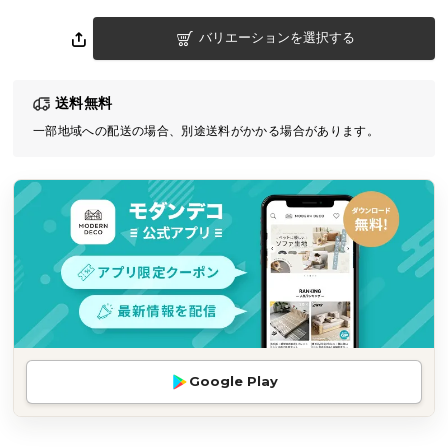
気
バリエーションを選択する
ア
イ
テ
送料無料
ム
一部地域への配送の場合、別途送料がかかる場合があります。
ラ
ン
キ
ン
グ
商
品
カ
テ
Google Play
ゴ
リ
か