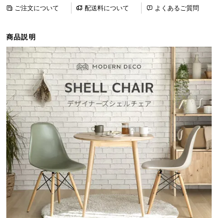
ら
ご注文について
配送料について
よくあるご質問
探
す
商品説明
イ
ン
テ
リ
ア
テ
イ
ス
ト
か
ら
探
す