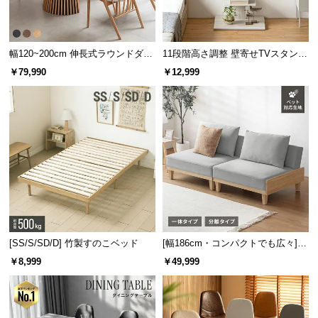
保
証
に
つ
幅120~200cm 伸長式ラウンドダイ
11段階高さ調整 壁寄せTVスタンド
ニングテーブル 6人掛け 天然木突
キャスター付き 上下左右角度調節
い
￥79,990
￥12,999
板 美しい格子デザイン
機能
て
会
員
規
約
に
つ
い
て
[SS/S/SD/D] 竹製すのこベッド
[幅186cm・コンパクトでも広々] 3
人掛けソファベッド リクライニン
￥8,999
￥49,999
グ 天然木フレーム 北欧
お
客
様