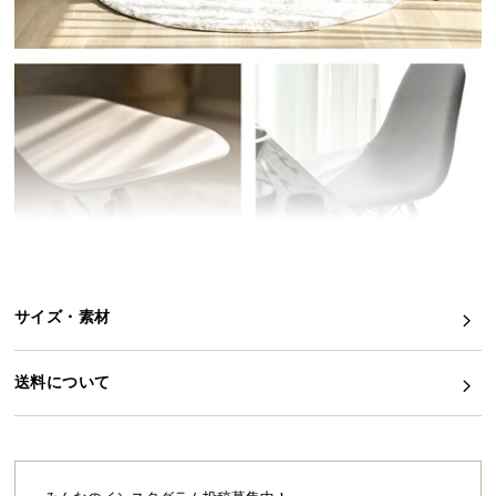
イ
ン
テ
リ
ア
コ
ー
デ
ィ
ネ
ー
ト
サイズ・素材
か
ら
送料について
探
す