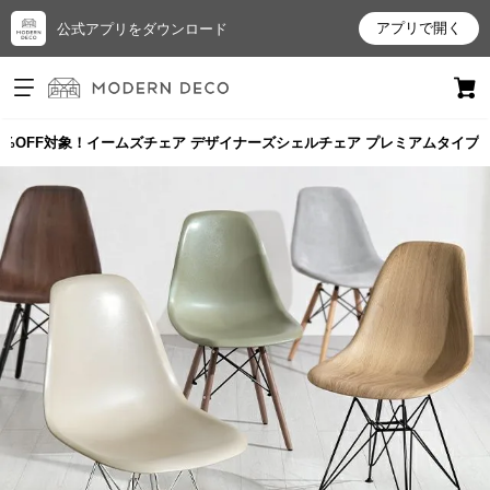
アプリで開く
公式アプリをダウンロード
ログイン
新規会員登録
0%OFF対象！イームズチェア デザイナーズシェルチェア プレミアムタイプ
お
気
に
入
り
ア
イ
テ
ム
最