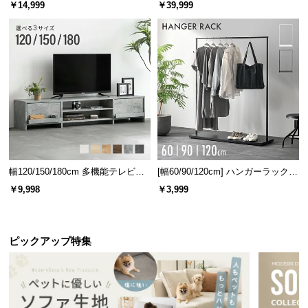
ベッド 8/12/16枚セット
ターテーブル 美しい格子デザイン
￥14,999
￥39,999
情
報
©
M
O
D
E
R
N
D
E
幅120/150/180cm 多機能テレビボ
[幅60/90/120cm] ハンガーラック
C
ード 木目/石目調 オープン収納・
スチール 4段階高さ調節 サイドフ
￥9,998
￥3,999
引き出し収納付き
ック オープンラック シンプル
O
C
o.,
ピックアップ特集
L
t
d.
A