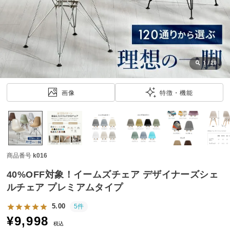
近
チ
ェ
ッ
ク
し
1
/
20
た
ア
画像
特徴・機能
イ
テ
ム
商品番号
k016
特
集
40%OFF対象！イームズチェア デザイナーズシェ
一
ルチェア プレミアムタイプ
覧
5.00
5件
¥
9,998
税込
人