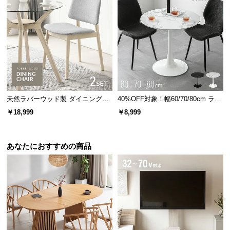
経
路
に
つ
い
て
返
天然ラバーウッド製 ダイニングチ
40%OFF対象！幅60/70/80cm ラウ
品・
ェア2脚セット
ンドダイニング 大理石調 丸テーブ
￥18,999
￥8,999
キ
ル 2人掛け
ャ
ン
あなたにおすすめの商品
セ
ル
に
つ
い
て