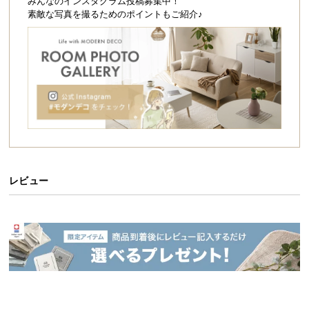
シ
みんなのインスタグラム投稿募集中！
素敵な写真を撮るためのポイントもご紹介♪
ョ
ッ
ピ
ン
グ
ガ
イ
ド
お
支
レビュー
払
い
に
つ
い
て
配