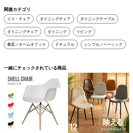
送
関連カテゴリ
料
に
イス・チェア
ダイニングチェア
ダイニングテーブル
つ
ダイニングチェア
ダイニング
リビング
い
て
書斎／ホームオフィス
ナチュラル
シンプル／ベーシック
大
型
商
一緒にチェックされている商品
品
の
配
送
に
つ
い
て