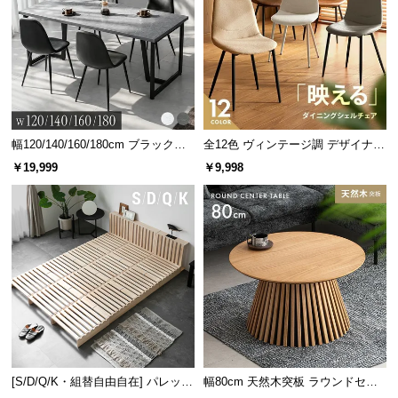
サ
ポ
ー
ト
お
幅120/140/160/180cm ブラックフ
全12色 ヴィンテージ調 デザイナー
レーム ダイニング 大理石調 4人掛
ズシェルチェア
知
￥19,999
￥9,998
け
ら
せ
ブ
ロ
グ
企
[S/D/Q/K・組替自由自在] パレット
幅80cm 天然木突板 ラウンドセン
業