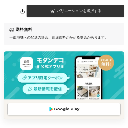
気
バリエーションを選択する
ア
イ
テ
送料無料
ム
一部地域への配送の場合、別途送料がかかる場合があります。
ラ
ン
キ
ン
グ
商
品
カ
テ
Google Play
ゴ
リ
か