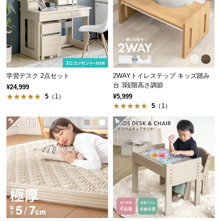
中
型
商
品
の
配
送
学習デスク 2点セット
2WAYトイレステップ キッズ踏み
に
台 3段階高さ調節
¥24,999
つ
5
（1）
¥5,999
い
5
（1）
て
小
型
商
品
の
配
送
に