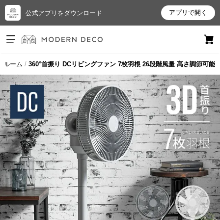
アプリで開く
公式アプリをダウンロード
ログイン
新規会員登録
ズルーム
360°首振り DCリビングファン 7枚羽根 26段階風量 高さ調節可能
お
気
に
入
り
ア
イ
テ
ム
最