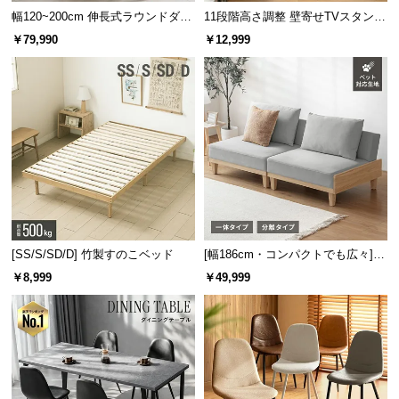
幅120~200cm 伸長式ラウンドダイ
11段階高さ調整 壁寄せTVスタンド
ニングテーブル 6人掛け 天然木突
キャスター付き 上下左右角度調節
￥79,990
￥12,999
板 美しい格子デザイン
機能
[SS/S/SD/D] 竹製すのこベッド
[幅186cm・コンパクトでも広々] 3
人掛けソファベッド リクライニン
￥8,999
￥49,999
グ 天然木フレーム 北欧