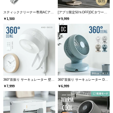
情
報
スティッククリーナー専用ACアダ
[アプリ限定50％OFF]DCタワーフ
©
プター
ァン 縦横斜め3WAY
￥1,500
￥9,999
M
O
D
E
R
N
D
E
C
O
C
360°首振り サーキュレーター 壁掛
360°首振り サーキュレーター DC
け式タイプ
モーター マイナスイオン搭載 プレ
o.,
￥7,999
￥6,999
ミアムタイプ
L
t
d.
A