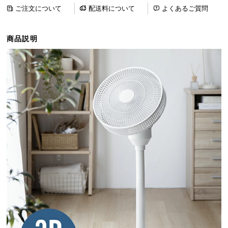
ら
ご注文について
配送料について
よくあるご質問
探
す
商品説明
イ
ン
テ
リ
ア
テ
イ
ス
ト
か
ら
探
す