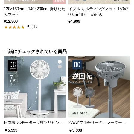
保
証
120×160cm｜140×200cm 折りたた
イブル キルティングマット 150×2
みマット
00cm 滑り止め付き
に
¥12,800
¥4,999
つ
5
（1）
い
て
会
一緒にチェックされている商品
員
規
約
に
つ
い
て
お
日本製DCモーター 7枚羽リビング
2WAYマルチサーキュレーター 前
客
ファン 12段階風量 高さ調節可能
後ダブル送風
￥5,999
￥9,998
様