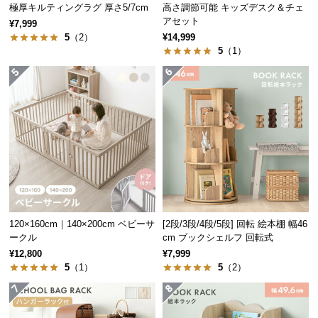
極厚キルティングラグ 厚さ5/7cm
高さ調節可能 キッズデスク＆チェ
つ
アセット
¥7,999
い
5
（2）
¥14,999
て
5
（1）
開
梱
設
置
サ
ー
ビ
ス
に
120×160cm｜140×200cm ベビーサ
[2段/3段/4段/5段] 回転 絵本棚 幅46
つ
ークル
cm ブックシェルフ 回転式
い
¥12,800
¥7,999
て
5
（1）
5
（2）
搬
入