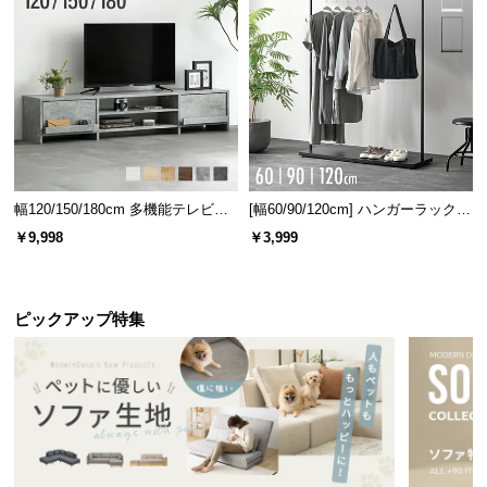
幅120/150/180cm 多機能テレビボ
[幅60/90/120cm] ハンガーラック
ード 木目/石目調 オープン収納・
スチール 4段階高さ調節 サイドフ
￥9,998
￥3,999
引き出し収納付き
ック オープンラック シンプル
ピックアップ特集