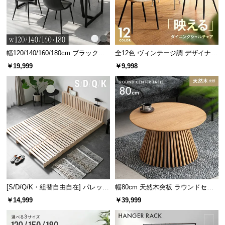
幅120/140/160/180cm ブラックフ
全12色 ヴィンテージ調 デザイナー
レーム ダイニング 大理石調 4人掛
ズシェルチェア
￥19,999
￥9,998
け
[S/D/Q/K・組替自由自在] パレット
幅80cm 天然木突板 ラウンドセン
ベッド 8/12/16枚セット
ターテーブル 美しい格子デザイン
￥14,999
￥39,999