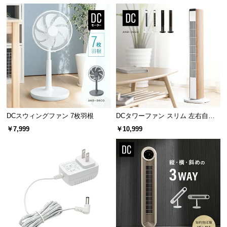
サ
ポ
ー
ト
お
知
ら
DCスウィングファン 7枚羽根
DCタワーファン スリム 左右自動
せ
首振り 8段階風量
￥7,999
￥10,999
ブ
ロ
グ
企
業