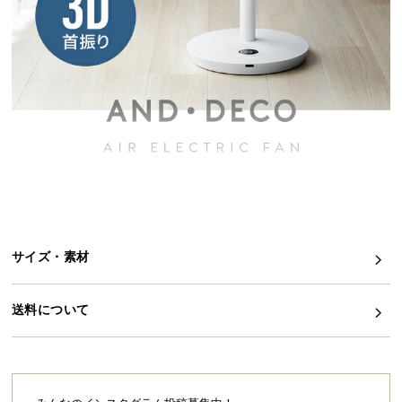
イ
ン
テ
リ
ア
コ
ー
デ
ィ
ネ
ー
ト
サイズ・素材
か
ら
送料について
探
す