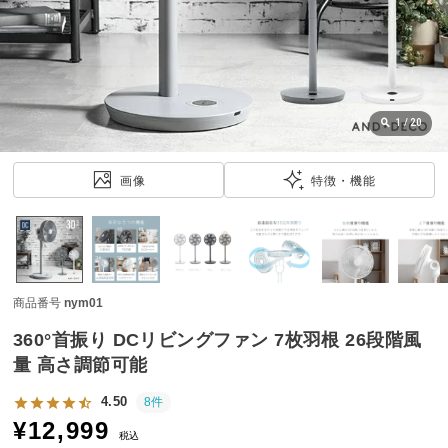
近
チ
ェ
ッ
ク
し
1
/
20
た
ア
画像
特徴・機能
イ
テ
ム
商品番号
nym01
特
集
360°首振り DCリビングファン 7枚羽根 26段階風
一
量 高さ調節可能
覧
4.50
8件
¥
12,999
税込
人