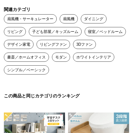
送
関連カテゴリ
料
に
扇風機・サーキュレーター
扇風機
ダイニング
つ
リビング
子ども部屋／キッズルーム
寝室／ベッドルーム
い
て
デザイン家電
リビングファン
3Dファン
大
書斎／ホームオフィス
モダン
ホワイトインテリア
型
商
シンプル／ベーシック
品
の
配
送
この商品と同じカテゴリのランキング
に
つ
い
て