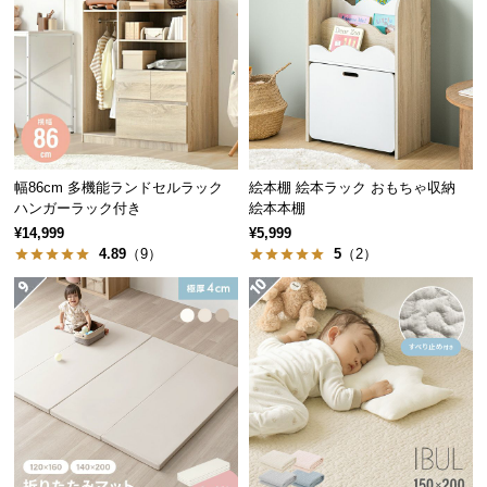
経
路
に
つ
い
て
幅86cm 多機能ランドセルラック
絵本棚 絵本ラック おもちゃ収納
返
ハンガーラック付き
絵本本棚
品・
¥14,999
¥5,999
キ
4.89
（9）
5
（2）
ャ
ン
セ
ル
に
つ
い
て