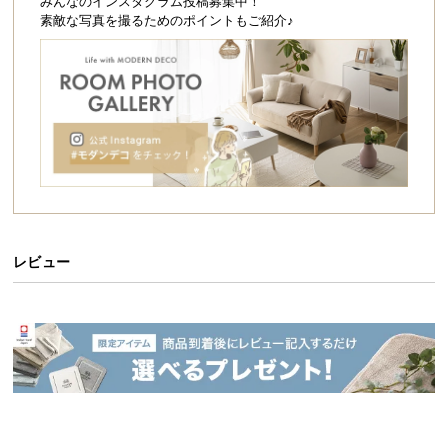
シ
みんなのインスタグラム投稿募集中！
素敵な写真を撮るためのポイントもご紹介♪
ョ
ッ
ピ
ン
グ
ガ
イ
ド
お
支
レビュー
払
い
に
つ
い
て
配