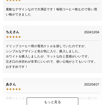
送
料
素敵なデザインなので大満足です！毎朝コーヒー飲むので良い買
い物ができました
に
つ
い
て
ちえ
2024/12/04
大
ドリップコーヒー用の電気ケトルを探していたのですが、

型
シンプルなデザインと色が気に入り、購入しました。

商
ホワイトを購入しましたが、マットな白と質感がいいです。

品
注ぎ口の水切れが非常にいいので、使い心地がとてもいいです。

の
配
送
に
あ
2022/04/27
つ
い
て
容量もちょうどよくて、とにかくおしゃれです！これから使うの
もっと見る
がたのしみです。