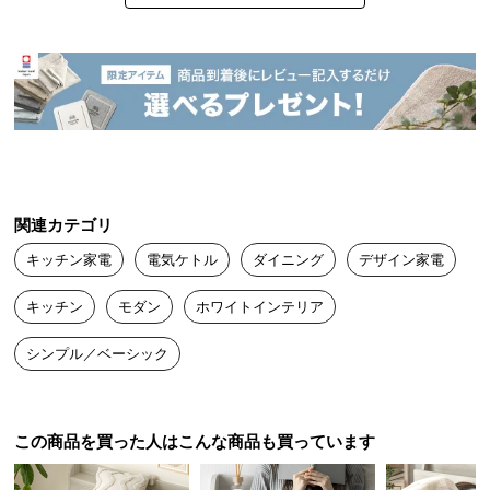
中
型
商
ヒビキ
2022/02/12
品
の
配
形が本当にオシャレで、価格的にも大満足です。

送
少量で沸かすと少しうるさいので満タンでのご使用をオススメし
に
ます。
つ
関連カテゴリ
い
キッチン家電
電気ケトル
ダイニング
デザイン家電
て
キッチン
モダン
ホワイトインテリア
小
型
シンプル／ベーシック
商
品
の
配
この商品を買った人はこんな商品も買っています
送
に