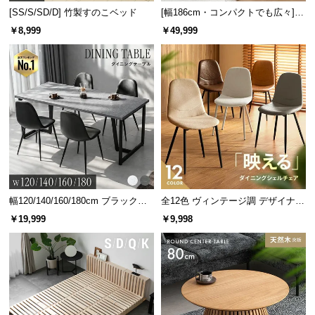
l
[SS/S/SD/D] 竹製すのこベッド
[幅186cm・コンパクトでも広々] 3
l
人掛けソファベッド リクライニン
￥8,999
￥49,999
グ 天然木フレーム 北欧
幅120/140/160/180cm ブラックフ
全12色 ヴィンテージ調 デザイナー
レーム ダイニング 大理石調 4人掛
ズシェルチェア
￥19,999
￥9,998
け