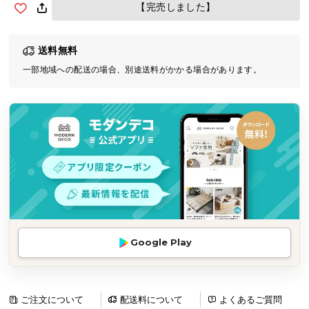
【完売しました】
気
ア
イ
送料無料
テ
一部地域への配送の場合、別途送料がかかる場合があります。
ム
ラ
ン
キ
ン
グ
商
品
カ
Google Play
テ
ゴ
リ
ご注文について
配送料について
よくあるご質問
か