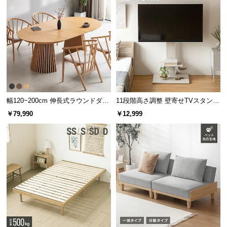
情
報
©
M
O
D
E
R
幅120~200cm 伸長式ラウンドダイ
11段階高さ調整 壁寄せTVスタンド
N
ニングテーブル 6人掛け 天然木突
キャスター付き 上下左右角度調節
D
￥79,990
￥12,999
板 美しい格子デザイン
機能
E
C
O
C
o.,
L
t
d.
A