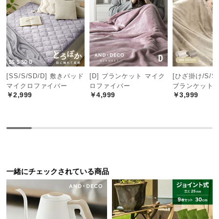
つ
い
て
開
梱
[SS/S/SD/D] 敷きパッド
[D] ブランケット マイク
[ひざ掛け/S/SD
設
マイクロファイバー
ロファイバー
ブランケット
置
￥2,999
￥4,999
￥3,999
サ
ー
ビ
ス
に
つ
い
一緒にチェックされている商品
て
搬
入