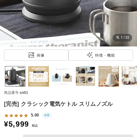
近
チ
ェ
ッ
ク
し
1
/
22
た
ア
画像
特徴・機能
イ
テ
ム
商品番号
sn01
特
集
[完売] クラシック電気ケトル スリムノズル
一
覧
5.00
4件
¥
5,999
税込
人