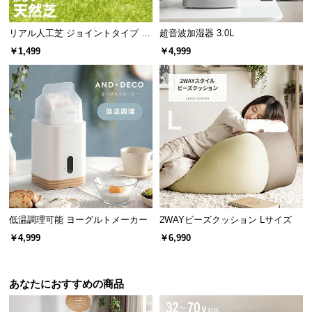
サ
ポ
リアル人工芝 ジョイントタイプ 30
超音波加湿器 3.0L
cm 1/9/27枚 芝丈25mm
ー
￥1,499
￥4,999
ト
お
知
ら
せ
ブ
低温調理可能 ヨーグルトメーカー
2WAYビーズクッション Lサイズ
ロ
￥4,999
￥6,990
グ
あなたにおすすめの商品
企
業