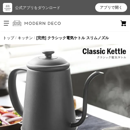
アプリで開く
公式アプリをダウンロード
ログイン
新規会員登録
トップ
キッチン
[完売] クラシック電気ケトル スリムノズル
お
気
に
入
り
ア
イ
テ
ム
最