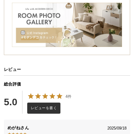
シ
ョ
ッ
ピ
ン
グ
ガ
イ
ド
レビュー
お
支
払
総合評価
い
4件
に
5.0
つ
レビューを書く
い
て
めがね
2025/09/18
配