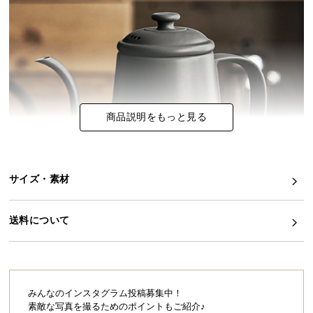
イ
ン
テ
リ
ア
コ
商品説明をもっと見る
ー
デ
ィ
ネ
サイズ・素材
ー
ト
か
送料について
ら
探
す
みんなのインスタグラム投稿募集中！
素敵な写真を撮るためのポイントもご紹介♪