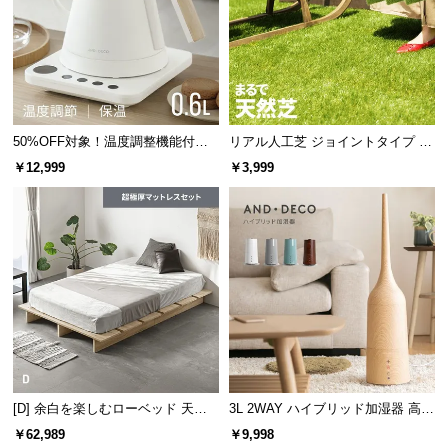
経
路
に
つ
い
て
50%OFF対象！温度調整機能付き
リアル人工芝 ジョイントタイプ 30
電気ケトル
cm 9枚 芝丈25mm
￥12,999
￥3,999
返
品・
キ
ャ
ン
セ
ル
に
つ
い
て
[D] 余白を楽しむローベッド 天然
3L 2WAY ハイブリッド加湿器 高さ
木調 ステージベッド 超極厚マット
調整可能
￥62,989
￥9,998
レス付き