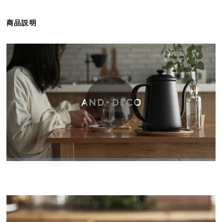
ら
探
商品説明
す
イ
ン
テ
リ
ア
テ
イ
ス
ト
か
ら
探
す