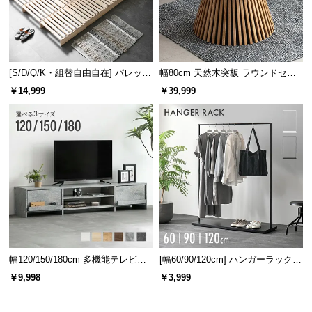
[S/D/Q/K・組替自由自在] パレット
幅80cm 天然木突板 ラウンドセン
ベッド 8/12/16枚セット
ターテーブル 美しい格子デザイン
￥14,999
￥39,999
幅120/150/180cm 多機能テレビボ
[幅60/90/120cm] ハンガーラック
ード 木目/石目調 オープン収納・
スチール 4段階高さ調節 サイドフ
￥9,998
￥3,999
引き出し収納付き
ック オープンラック シンプル