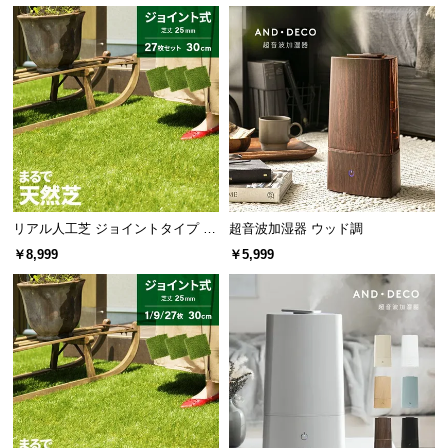
保
証
に
つ
い
て
会
員
規
リアル人工芝 ジョイントタイプ 30
超音波加湿器 ウッド調
約
cm 27枚 芝丈25mm
￥8,999
￥5,999
に
つ
い
て
お
客
様