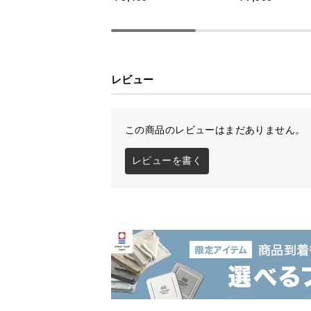
ル
り
心やすらぐラ
ラベンダー
り
レビュー
ローズ
やさしいフロ
この商品のレビューはまだありません。
シトラス
すっきりとし
レビューを書く
人にやさしい植物