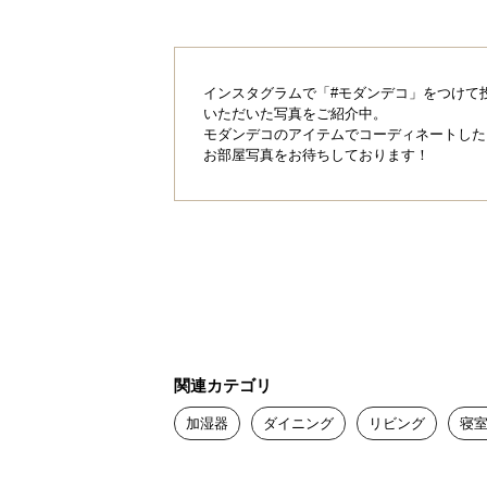
笹から抽出した植物性エキスを配合
ています。
インスタグラムで「#モダンデコ」をつけて
いただいた写真をご紹介中。
モダンデコのアイテムでコーディネートした
お部屋写真をお待ちしております！
関連カテゴリ
加湿器
ダイニング
リビング
寝