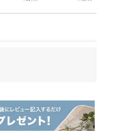
心が落ち着きリラックス
ベンダーの香
心地よい眠りに導く
ーラルの香り
緊張やストレスを緩和
気分を明るくリフレッシ
た柑橘の香り
ュ
性エキス