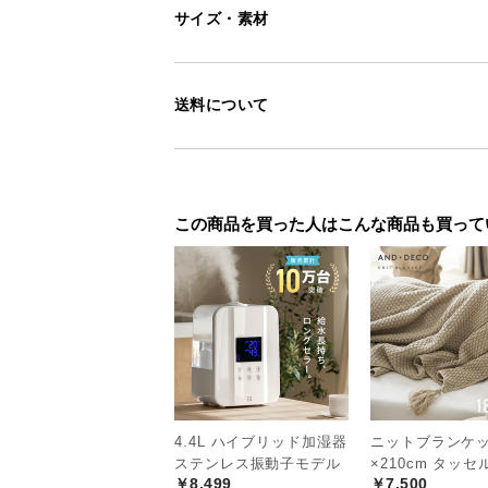
サイズ・素材
を演出します。
送料について
この商品を買った人はこんな商品も買って
4.4L ハイブリッド加湿器
ニットブランケット
ステンレス振動子モデル
×210cm タッ
グリーンアップ
爽やかでフル
￥8,499
￥7,500