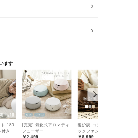
います
 180
[完売] 気化式アロマディ
暖炉調 コンパクトセラミ
5
セル付き
フューザー
ックファンヒーター
湿
ーティーな香
￥2,499
￥8,999
￥