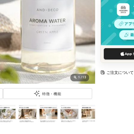
App 
ご注文について
1
/
13
特徴・機能