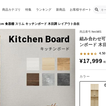
商品カテゴリ
特集
ランキング
新商品
お客様サポート
cm 食器棚 スリム キッチンボード 木目調 レイアウト自在
商品番号
hvcb01
組み合わせ可能
ンボード 木
4.50
¥
17,999
カラー