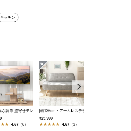
キッチン
クトソファ 北欧風
 無段階高さ調節 ガス圧昇降式 ダイニング 高さ55~70cm
高さ調節 壁寄せテレビスタンド キャスター付き 左右角度調節機能
[幅136cm・アームレスデザイン] 北欧風 2人掛けソフ
シャギーラグ 正方形 20
9
¥25,999
¥6,999
4.67
（6）
4.67
（3）
5
（9）