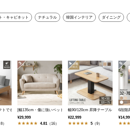
ト・キャビネット
ナチュラル
韓国インテリア
ダイニング
も] 収納付き3人掛け多機能ソファ
パクトでも広々] 3人掛けソファベッド リクライニング 天然木フレーム 北欧
[幅135cm・傷に強いペット対応生地も] 天然木脚 2人掛けコンパ
幅90/120cm 昇降テーブル デスク
6段階
¥29,999
¥22,999
¥14,99
8）
4.81
（16）
5
（9）