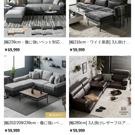
l
l
[幅239cm・傷に強いペット対応生
[幅216cm・ワイド座面] 3人掛けカ
地も] レイアウト自由 3人掛けカウ
ウチソファ ブラックスチール脚 L
￥69,999
￥59,999
チソファ ラージサイズ
字 ホテルライク 高級感
[幅202/209/239cm・傷に強いペッ
[幅280cm] 3人掛けレザーフロアソ
ト対応生地も] レイアウト自由 3人
ファ
￥59,999
￥59,999
掛けカウチソファ