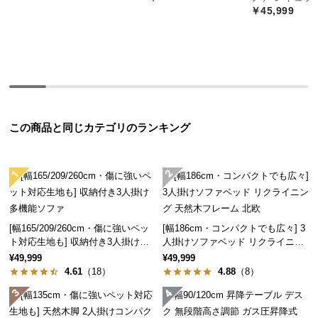
経
￥45,999
路
に
つ
い
て
返
この商品と同じカテゴリのランキング
品・
キ
ャ
ン
セ
ル
[幅165/209/260cm・傷に強いペッ
[幅186cm・コンパクトでも広々] 3
に
ト対応生地も] 収納付き3人掛け多
人掛けソファベッド リクライニン
つ
機能ソファ
グ 天然木フレーム 北欧
¥49,999
¥49,999
い
4.61
（18）
4.88
（8）
て