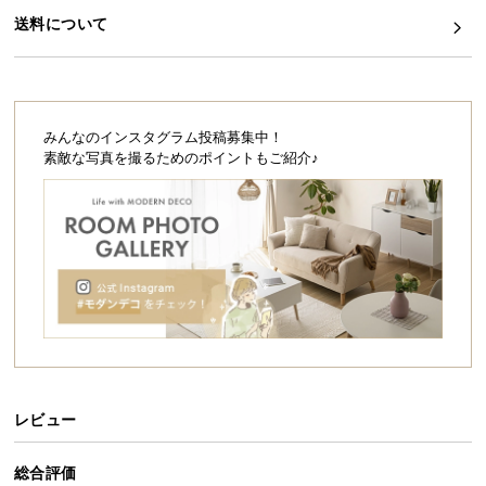
シ
送料について
ョ
ご注文はこちらから
ッ
ピ
ン
グ
みんなのインスタグラム投稿募集中！
ガ
素敵な写真を撮るためのポイントもご紹介♪
イ
ド
お
支
払
い
に
つ
い
レビュー
て
総合評価
配