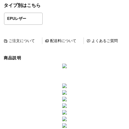
ら
タイプ別はこちら
探
す
EPUレザー
イ
ご注文について
配送料について
よくあるご質問
ン
テ
商品説明
リ
ア
テ
イ
ス
ト
か
ら
探
す