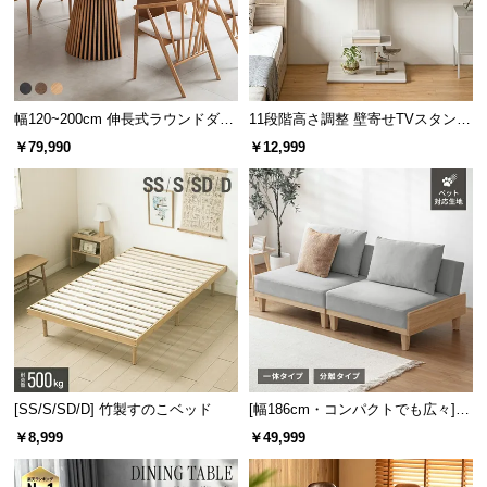
幅120~200cm 伸長式ラウンドダイ
11段階高さ調整 壁寄せTVスタンド
ニングテーブル 6人掛け 天然木突
キャスター付き 上下左右角度調節
￥79,990
￥12,999
板 美しい格子デザイン
機能
[SS/S/SD/D] 竹製すのこベッド
[幅186cm・コンパクトでも広々] 3
人掛けソファベッド リクライニン
￥8,999
￥49,999
グ 天然木フレーム 北欧