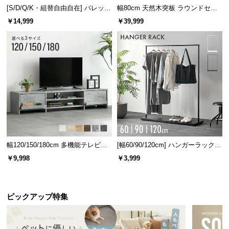
[S/D/Q/K・組替自由自在] パレット
幅80cm 天然木突板 ラウンドセン
ベッド 8/12/16枚セット
ターテーブル 美しい格子デザイン
￥14,999
￥39,999
幅120/150/180cm 多機能テレビボ
[幅60/90/120cm] ハンガーラック
ード 木目/石目調 オープン収納・
スチール 4段階高さ調節 サイドフ
￥9,998
￥3,999
引き出し収納付き
ック オープンラック シンプル
ピックアップ特集