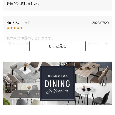
中
必須だと感じました。
型
商
品
rio
女性
2025/07/20
の
配
送
私の家は20畳のリビングです。

に
L型のソファが理想でしたので、大きさも色も素材もピッタリに出
もっと見る
つ
会えた事がとても嬉しかったです。
い
て
mou
2024/11/10
小
型
高級感ある素材と大きめサイズに大満足です。デザインも理想的
商
で硬さも好みでした。5人家族が座れ、肘置きは枕にちょうど良い
品
高さ。配達も丁寧で◎！
の
配
送
猫つかい
に
30代
2024/10/15