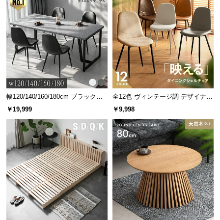
幅120/140/160/180cm ブラックフ
全12色 ヴィンテージ調 デザイナー
レーム ダイニング 大理石調 4人掛
ズシェルチェア
￥19,999
￥9,998
け