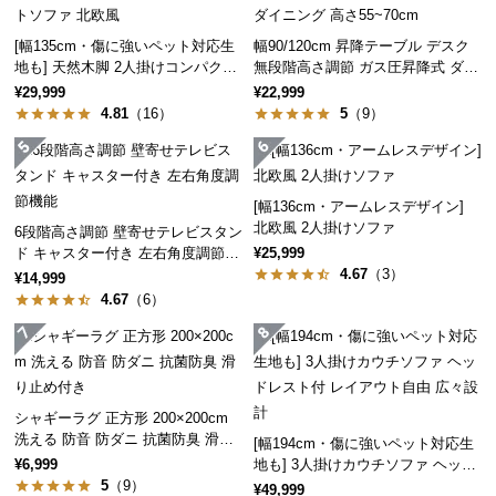
保
証
[幅135cm・傷に強いペット対応生
幅90/120cm 昇降テーブル デスク
に
地も] 天然木脚 2人掛けコンパクト
無段階高さ調節 ガス圧昇降式 ダイ
つ
ソファ 北欧風
ニング 高さ55~70cm
¥29,999
¥22,999
い
4.81
（16）
5
（9）
て
会
[幅136cm・アームレスデザイン]
員
北欧風 2人掛けソファ
6段階高さ調節 壁寄せテレビスタン
規
ド キャスター付き 左右角度調節機
¥25,999
約
能
4.67
（3）
¥14,999
に
4.67
（6）
つ
い
て
シャギーラグ 正方形 200×200cm
洗える 防音 防ダニ 抗菌防臭 滑り
お
[幅194cm・傷に強いペット対応生
止め付き
地も] 3人掛けカウチソファ ヘッド
¥6,999
客
レスト付 レイアウト自由 広々設計
5
（9）
¥49,999
様