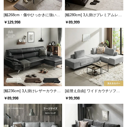
情
報
[幅268cm・傷やひっかきに強いEP
[幅280cm] 3人掛けプレミアムレザ
©
Uタイプ] 3人掛けレザーカウチソフ
ーフロアソファ
￥129,998
￥89,999
M
ァ 広々設計 高級感
O
D
E
R
N
D
E
C
O
C
[幅236cm] 3人掛けレザーカウチソ
[組替え自由] ワイドカウチソファ
o.,
ファ
セット
￥89,998
￥99,998
L
t
d.
A