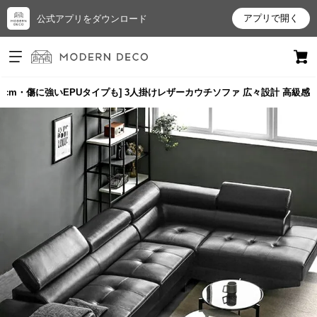
アプリで開く
公式アプリをダウンロード
ログイン
新規会員登録
68cm・傷に強いEPUタイプも] 3人掛けレザーカウチソファ 広々設計 高級感
お
気
に
入
り
ア
イ
テ
ム
最