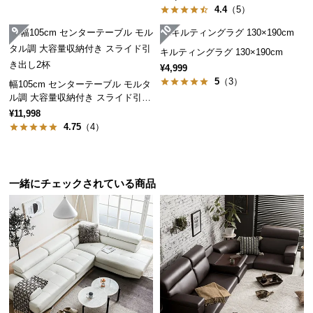
4.4
（5）
サ
ポ
ー
キルティングラグ 130×190cm
ト
¥4,999
5
（3）
幅105cm センターテーブル モルタ
ル調 大容量収納付き スライド引き
出し2杯
お
¥11,998
4.75
（4）
知
ら
せ
一緒にチェックされている商品
ブ
ロ
グ
企
業