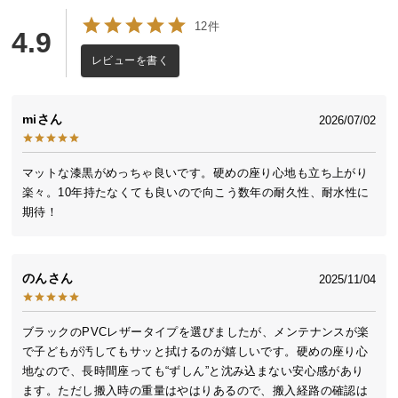
送
12件
4.9
料
に
レビューを書く
つ
い
て
mi
2026/07/02
大
マットな漆黒がめっちゃ良いです。硬めの座り心地も立ち上がり
型
楽々。10年持たなくても良いので向こう数年の耐久性、耐水性に
商
期待！
品
の
配
のん
2025/11/04
送
に
つ
ブラックのPVCレザータイプを選びましたが、メンテナンスが楽
い
で子どもが汚してもサッと拭けるのが嬉しいです。硬めの座り心
て
地なので、長時間座っても“ずしん”と沈み込まない安心感があり
ます。ただし搬入時の重量はやはりあるので、搬入経路の確認は