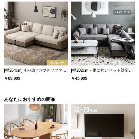
[幅264cm] 4人掛けカウチソファ L
[幅202cm・傷に強いペット対応生
字 最大6人掛け ビッグサイズ ソフ
地も] レイアウト自由 3人掛けカウ
￥89,999
￥45,999
ァセット レイアウト自由
チソファ レギュラーサイズ
あなたにおすすめの商品