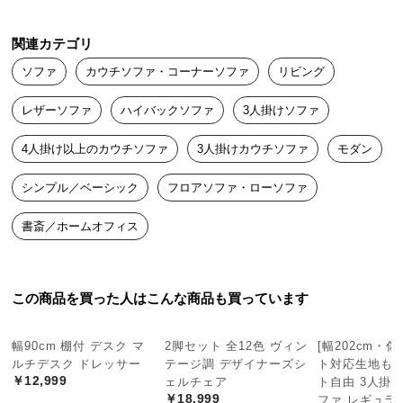
つ
い
関連カテゴリ
本当に猫の爪が刺さらない！

て
ソファ
カウチソファ・コーナーソファ
リビング
プレミア厶を買いましたが、これはすごいですね。

うちのにゃんこも諦めてもうソファでは爪とぎチャレンジしませ
開
レザーソファ
ハイバックソファ
3人掛けソファ
ん。
梱
設
4人掛け以上のカウチソファ
3人掛けカウチソファ
モダン
置
サ
シンプル／ベーシック
フロアソファ・ローソファ
ー
書斎／ホームオフィス
ビ
ス
に
つ
この商品を買った人はこんな商品も買っています
い
て
幅90cm 棚付 デスク マ
2脚セット 全12色 ヴィン
[幅202cm・
ルチデスク ドレッサー
テージ調 デザイナーズシ
ト対応生地も]
搬
￥12,999
ェルチェア
ト自由 3人掛
入
￥18,999
ファ レギュラ