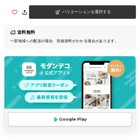
気
バリエーションを選択する
ア
イ
テ
送料無料
ム
一部地域への配送の場合、別途送料がかかる場合があります。
ラ
ン
キ
ン
グ
商
品
カ
テ
Google Play
ゴ
リ
か