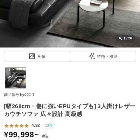
近
チ
ェ
ッ
ク
し
1
/
20
た
ア
画像
特徴・機能
イ
テ
ム
商品番号
hy001-1
特
集
[幅268cm・傷に強いEPUタイプも] 3人掛けレザー
一
カウチソファ 広々設計 高級感
覧
4.92
12件
¥
99,998
~
税込
人