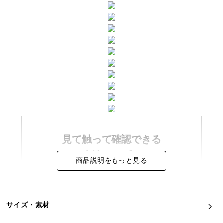
イ
ン
テ
リ
ア
コ
ー
デ
ィ
ネ
ー
見て触って確認できる
ト
か
生地サンプル
商品説明をもっと見る
ら
ソファの生地サンプルをフォームからご注文
探
す
できます。
気になったソファの色合いや肌触りを実際の
サイズ・素材
生地でお確かめください。