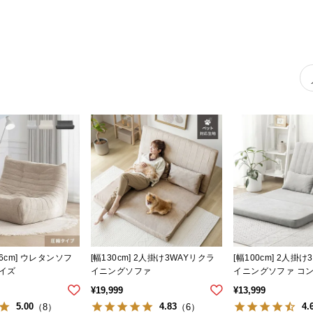
 ウレタンソフ
[幅130cm] 2人掛け3WAYリクラ
[幅100cm] 2人掛
サイズ
イニングソファ
イニングソファ コ
プ
¥
19,999
¥
13,999
5.00
4.83
4.
（8）
（6）