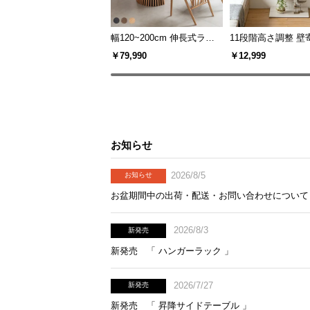
幅120~200cm 伸長式ラウ
11段階高さ調整 壁
ンドダイニングテーブル 6
スタンド キャスタ
￥79,990
￥12,999
人掛け 天然木突板 美しい
上下左右角度調節
格子デザイン
お知らせ
2026/8/5
お知らせ
お盆期間中の出荷・配送・お問い合わせについて
2026/8/3
新発売
新発売 「 ハンガーラック 」
2026/7/27
新発売
新発売 「 昇降サイドテーブル 」