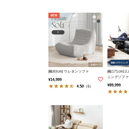
NEW
[幅83cm] ウレタンソファ
[幅171cm
ニングソファ 
¥
14,999
ダー サイド
¥
89,999
4.50
（6）