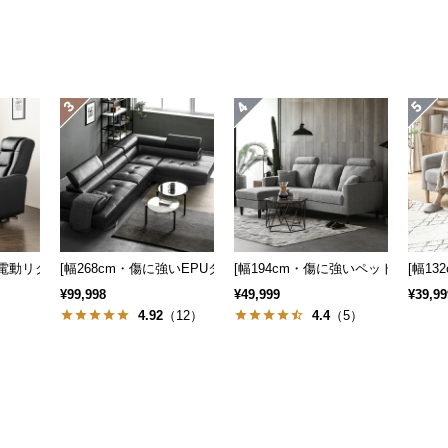
人掛け電動リクライニングソファ USB ドリンクホルダー サイドテーブル
[幅268cm・傷に強いEPUタイプも] 3人掛けレザーカウチソファ 
[幅194cm・傷に強いペット対応生
[幅1
¥99,998
¥49,999
¥39,99
）
4.92
（12）
4.4
（5）