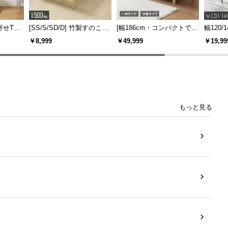
寄せTV
[SS/S/SD/D] 竹製すのこベ
[幅186cm・コンパクトでも
幅120/1
ー付き
ッド
広々] 3人掛けソファベッド
ックフ
￥8,999
￥49,999
￥19,99
機能
リクライニング 天然木フレ
大理石調
ーム 北欧
もっと見る