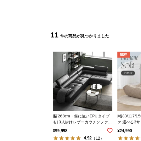
11
NEW
[幅268cm・傷に強いEPUタイプ
[幅83/117/156cm]
も] 3人掛けレザーカウチソファ
ァ 選べる3
広々設計 高級感
¥
99,998
¥
24,990
4.92
（12）