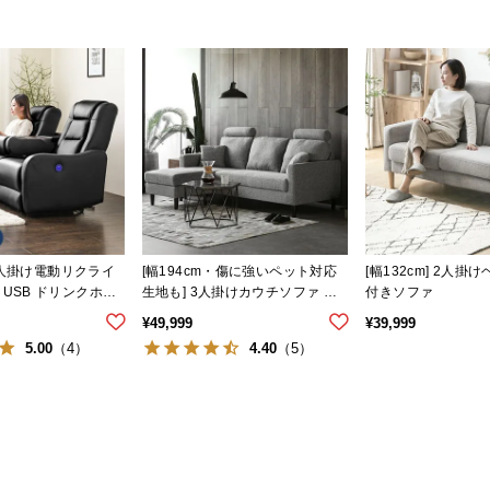
] 2人掛け電動リクライ
[幅194cm・傷に強いペット対応
[幅132cm] 2人
USB ドリンクホル
生地も] 3人掛けカウチソファ ヘ
付きソファ
テーブル
ッドレスト付 レイアウト自由
¥
49,999
¥
39,999
広々設計
5.00
4.40
（4）
（5）