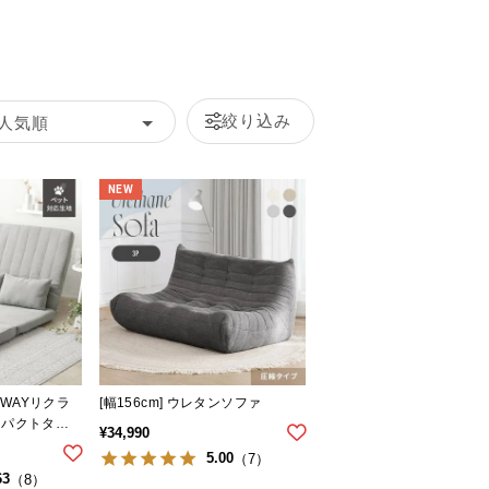
絞り込み
人気順
NEW
け3WAYリクラ
[幅156cm] ウレタンソファ
ンパクトタイ
¥
34,990
5.00
（7）
63
（8）