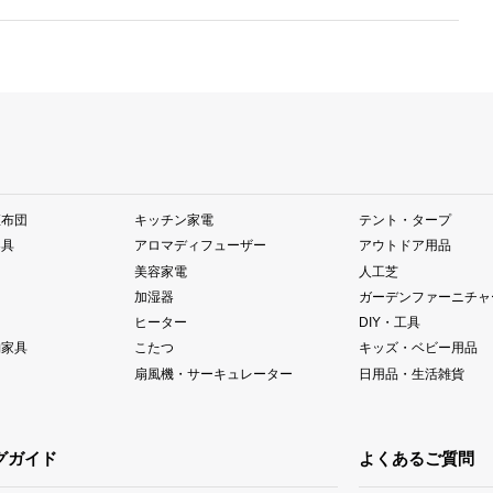
座布団
キッチン家電
テント・タープ
器具
アロマディフューザー
アウトドア用品
美容家電
人工芝
加湿器
ガーデンファーニチャ
ヒーター
DIY・工具
納家具
こたつ
キッズ・ベビー用品
扇風機・サーキュレーター
日用品・生活雑貨
グガイド
よくあるご質問