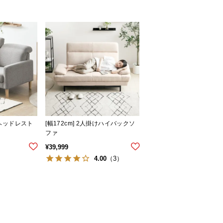
掛けヘッドレスト
[幅172cm] 2人掛けハイバックソ
ファ
¥
39,999
4.00
（3）