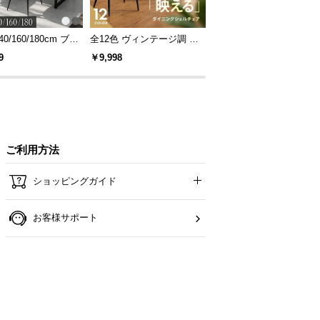
40/160/180cm ブラ
全12色 ヴィンテージ調 デ
[S/D/Q/K・組替自由自在]
レーム ダイニング
ザイナーズシェルチェア
パレットベッド 8/12/16
9
￥9,998
￥14,999
 4人掛け
セット
ご利用方法
ショッピングガイド
お客様サポート