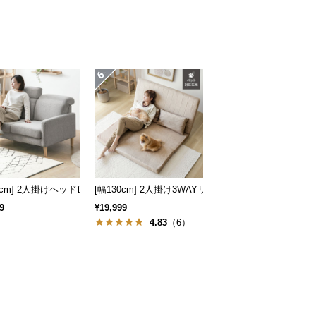
広々設計 高級感
地も] 3人掛けカウチソファ ヘッドレスト付 レイアウト自由 広々設計
32cm] 2人掛けヘッドレスト付きソファ
[幅130cm] 2人掛け3WAYリクライニングソファ
9
¥19,999
4.83
（6）