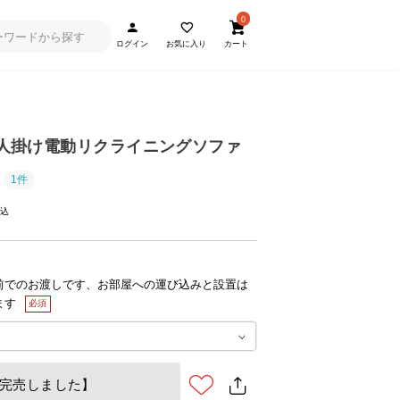
0
ログイン
お気に入り
カート
] 3人掛け電動リクライニングソファ
1件
前でのお渡しです、お部屋への運び込みと設置は
ます
完売しました】