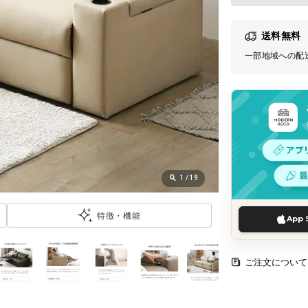
送料無料
一部地域への配
1
/
19
特徴・機能
App 
ご注文について