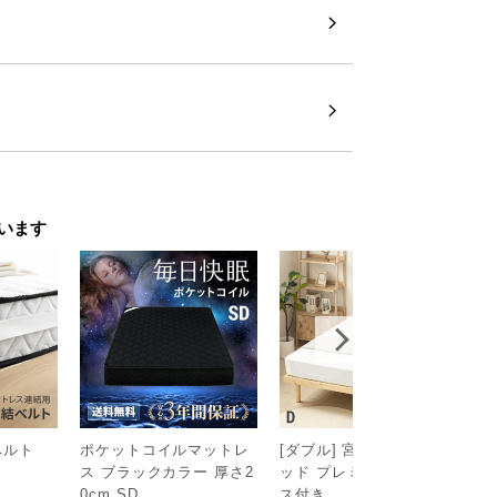
います
ベルト
ポケットコイルマットレ
[ダブル] 宮付きすのこベ
[
ス ブラックカラー 厚さ2
ッド プレミアムマットレ
ト
￥
0cm SD
ス付き