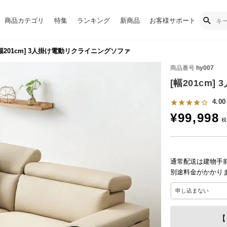
商品カテゴリ
特集
ランキング
新商品
お客様サポート
幅201cm] 3人掛け電動リクライニングソファ
商品番号
hy007
[幅201cm
4.00
¥
99,998
通常配送は建物手
別途料金がかかり
【