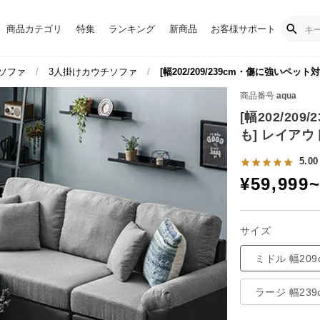
商品カテゴリ
特集
ランキング
新商品
お客様サポート
ソファ
3人掛けカウチソファ
[幅202/209/239cm・傷に強いペ
商品番号
aqua
[幅202/2
も] レイア
5.00
¥
59,999
サイズ
ミドル 幅209
ラージ 幅239