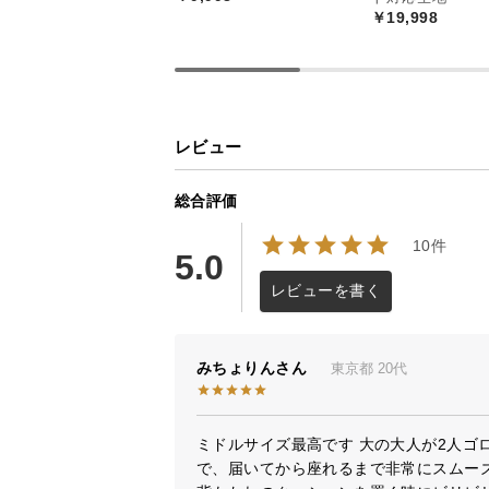
￥19,998
レビュー
総合評価
10件
5.0
レビューを書く
みちょりん
東京都
20代
ミドルサイズ最高です 大の大人が2人ゴ
で、届いてから座れるまで非常にスムーズ