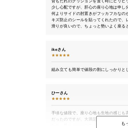
背もたれのクッションを置く時にビリビ
少し心配ですが、肝心の座り心地は申し
何よりサイドの肘置きがフッカフカなの
キズ防止のシールを貼ってくれたので、
滑りが良いので、ちょっと勢いよく座る
ike
組み立ても簡単で値段の割にしっかりと
ひー
手頃な値段で、座り心地も生地の感じも
だったのですが、大満足です。

も
ただ、替えカバーのチャックが、狭くて