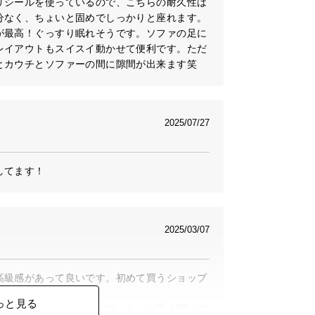
リシールを使っているので、こちらの耐久性は
分なく、ちょいと固めでしっかりと座れます。
が最高！ぐっすり眠れそうです。ソファの足に
レイアウトもスイスイ動かせて便利です。ただ
とカウチとソファーの間に隙間が出来ます笑
2025/07/27
してます！
2025/03/07
高級感があって良いです。初めて買うショップ
っと見る
被せるのが大変だったので、もっと広く開いて