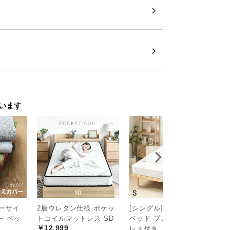
います
ラーサイ
2層ウレタン仕様 ポケッ
[シングル] 宮付きすのこ
[
ー ペッ
トコイルマットレス SD
ベッド プレミアムマット
納
￥12,999
レス付き
ベ