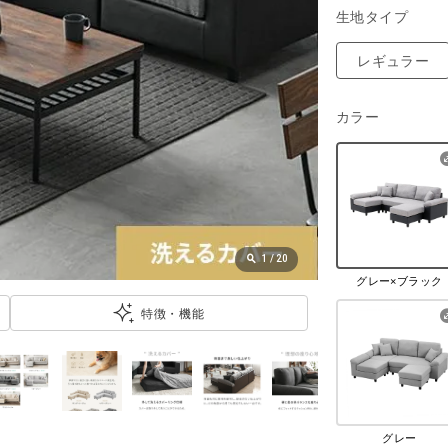
生地タイプ
レギュラー
カラー
1
/
20
グレー×ブラック
特徴・機能
グレー