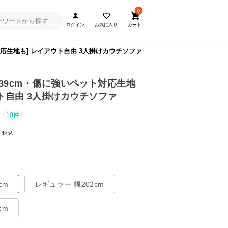
0
ログイン
お気に入り
カート
ット対応生地も] レイアウト自由 3人掛けカウチソファ
09/239cm・傷に強いペット対応生地
ウト自由 3人掛けカウチソファ
10件
~
cm
レギュラー 幅202cm
cm