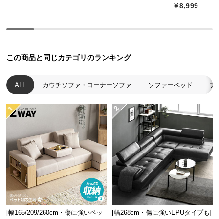
￥8,999
経
路
に
つ
い
この商品と同じカテゴリのランキング
て
ALL
カウチソファ・コーナーソファ
ソファーベッド
フ
返
品・
キ
ャ
ン
セ
ル
に
つ
い
て
[幅165/209/260cm・傷に強いペッ
[幅268cm・傷に強いEPUタイプも]