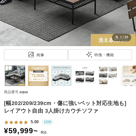
近
チ
ェ
ッ
ク
し
1
/
20
た
ア
画像
特徴・機能
イ
テ
ム
商品番号
aqua
特
集
[幅202/209/239cm・傷に強いペット対応生地も]
一
レイアウト自由 3人掛けカウチソファ
覧
5.00
10件
¥
59,999
~
税込
人