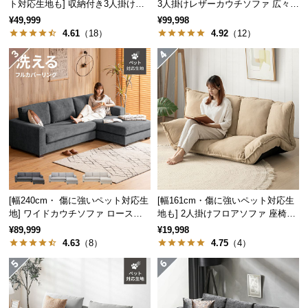
保
ト対応生地も] 収納付き3人掛け多
3人掛けレザーカウチソファ 広々設
機能ソファ
計 高級感
証
¥49,999
¥99,998
4.61
（18）
4.92
（12）
に
つ
い
て
会
員
規
約
に
つ
[幅240cm・ 傷に強いペット対応生
[幅161cm・傷に強いペット対応生
い
地] ワイドカウチソファ ロースタ
地も] 2人掛けフロアソファ 座椅子
て
イル
タイプ リクライニング
¥89,999
¥19,998
4.63
（8）
4.75
（4）
お
客
様