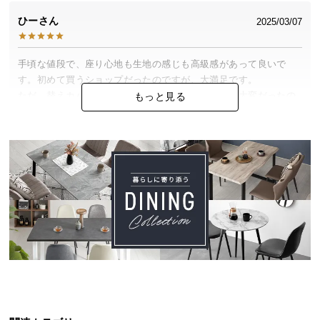
中
ひー
2025/03/07
型
商
品
手頃な値段で、座り心地も生地の感じも高級感があって良いで
の
す。初めて買うショップだったのですが、大満足です。

配
ただ、替えカバーのチャックが、狭くて被せるのが大変だったの
もっと見る
送
で、もっと広く開いて欲しいです。
に
つ
い
NN
2024/12/19
て
小
ペット対応ってすごい。うちの猫の爪がささらない！これなら猫
型
も爪とぎをあきらめてくれそうです。

商
前のソファはズタボロにされたので、今回は長く使えそうです。
品
の
配
けんけん
2024/11/09
送
に