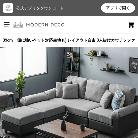
アプリで開く
公式アプリをダウンロード
ログイン
新規会員登録
209/239cm・傷に強いペット対応生地も] レイアウト自由 3人掛けカウチソファ
お
気
に
入
り
ア
イ
テ
ム
最