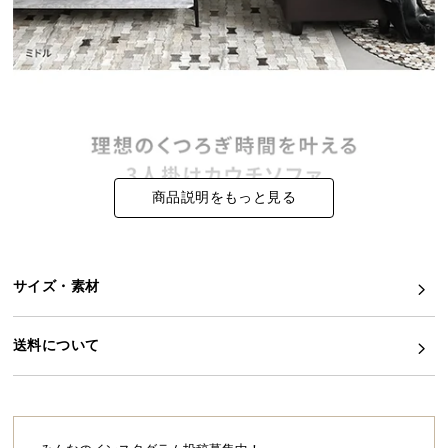
イ
ン
テ
リ
ア
コ
ー
デ
商品説明をもっと見る
ィ
ネ
ー
ト
サイズ・素材
か
ら
送料について
探
す