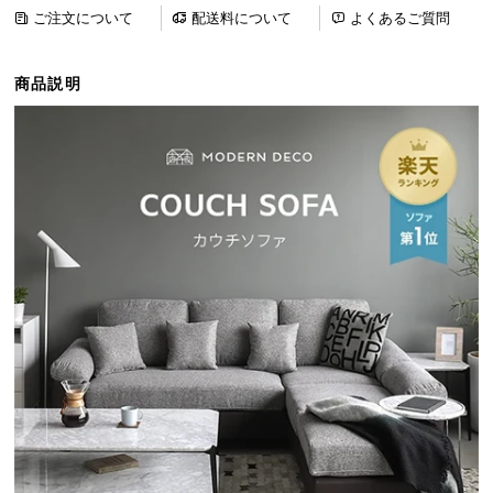
ら
ご注文について
配送料について
よくあるご質問
探
す
商品説明
イ
ン
テ
リ
ア
テ
イ
ス
ト
か
ら
探
す