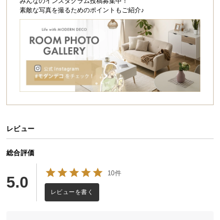
シ
みんなのインスタグラム投稿募集中！
素敵な写真を撮るためのポイントもご紹介♪
ョ
ッ
ピ
ン
グ
ガ
イ
ド
お
支
レビュー
払
い
総合評価
に
つ
10件
5.0
い
レビューを書く
て
配