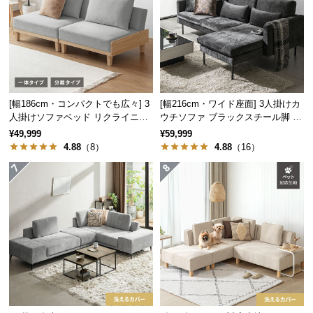
サ
ポ
ー
ト
[幅186cm・コンパクトでも広々] 3
[幅216cm・ワイド座面] 3人掛けカ
お
人掛けソファベッド リクライニン
ウチソファ ブラックスチール脚 L
知
グ 天然木フレーム 北欧
字 ホテルライク 高級感
¥49,999
¥59,999
ら
4.88
（8）
4.88
（16）
せ
ブ
ロ
グ
企
業