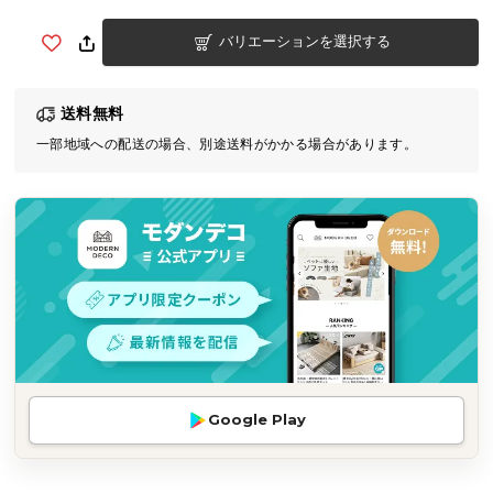
気
バリエーションを選択する
ア
イ
テ
送料無料
ム
一部地域への配送の場合、別途送料がかかる場合があります。
ラ
ン
キ
ン
グ
商
品
カ
テ
Google Play
ゴ
リ
か