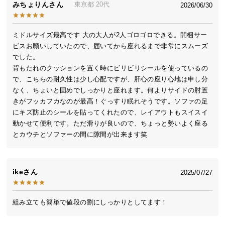
みちょりん
東京都
20代
2026/06/30
送
料
に
ミドルサイズ最高です 大の大人が2人ゴロゴロできる。開梱サー
つ
ビスお願いしていたので、届いてから座れるまで非常にスムーズ
い
でした。

て
背もたれのクッションを置く時にビリビリシールを使っているの
で、こちらの耐久性は少し心配ですが、肝心の座り心地は申し分
大
なく、ちょいと固めでしっかりと座れます。何よりサイドの肘置
きがフッカフカなのが最高！ぐっすり眠れそうです。ソファの足
型
にキズ防止のシールを貼ってくれたので、レイアウトもスイスイ
商
動かせて便利です。ただ滑りが良いので、ちょっと勢いよく座る
品
とカウチとソファーの間に隙間が出来ます笑
の
配
送
に
ike
2025/07/27
つ
い
組み立ても簡単で値段の割にしっかりとしてます！
て