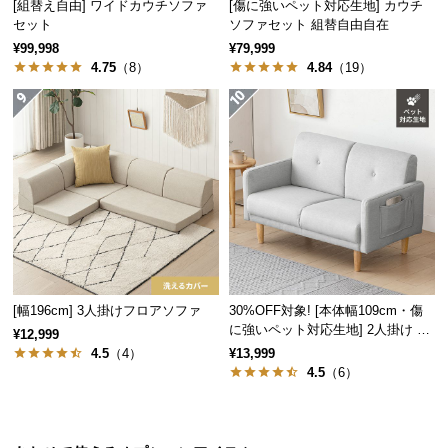
[組替え自由] ワイドカウチソファ
[傷に強いペット対応生地] カウチ
情
報
セット
ソファセット 組替自由自在
¥99,998
¥79,999
©
4.75
（8）
4.84
（19）
M
O
D
E
R
N
D
E
C
O
[幅196cm] 3人掛けフロアソファ
30%OFF対象! [本体幅109cm・傷
C
に強いペット対応生地] 2人掛け コ
¥12,999
o.,
ンパクトソファ ポケット付き
4.5
（4）
¥13,999
L
4.5
（6）
t
d.
A