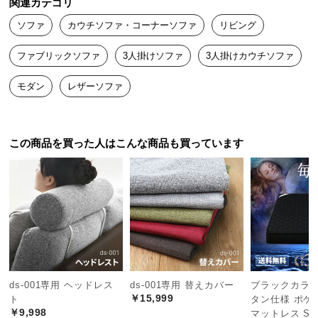
関連カテゴリ
つ
硬さは柔らかすぎず硬すぎず、ちょうど良いです！

ソファ
カウチソファ・コーナーソファ
リビング
フレーム以外の各パーツが外して洗えるのが非常に便利です。価
い
格的にもお勧めできる商品です！
て
ファブリックソファ
3人掛けソファ
3人掛けカウチソファ
開
モダン
レザーソファ
梱
設
置
この商品を買った人はこんな商品も買っています
サ
ー
ビ
ス
に
つ
い
て
ds-001専用 ヘッドレス
ds-001専用 替えカバー
ブラックカラー
搬
￥15,999
ト
タン仕様 ポケ
入
￥9,998
マットレス S