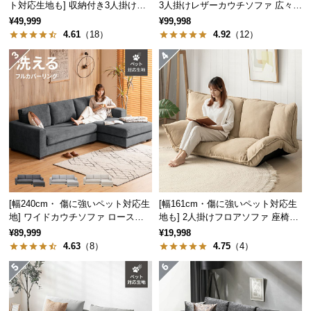
ト対応生地も] 収納付き3人掛け多
3人掛けレザーカウチソファ 広々設
中
機能ソファ
計 高級感
型
¥49,999
¥99,998
4.61
（18）
4.92
（12）
商
品
の
配
送
に
つ
い
て
小
[幅240cm・ 傷に強いペット対応生
[幅161cm・傷に強いペット対応生
型
地] ワイドカウチソファ ロースタ
地も] 2人掛けフロアソファ 座椅子
商
イル
タイプ リクライニング
¥89,999
¥19,998
品
4.63
（8）
4.75
（4）
の
配
送
に