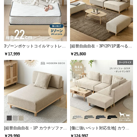
情
報
©
M
O
D
3ゾーンポケットコイルマットレス
[組替自由自在・3P/2P/1P選べる]
E
厚さ22cm D
モジュールソファ アームレス 天然
R
￥17,999
￥25,800
木脚 洗えるカバー
N
D
E
C
O
C
o.,
L
t
d.
[組替自由自在・1P カウチソファ]
[傷に強いペット対応生地] カウチ
A
モジュールソファ アームレス 天然
ソファセット 組替自由自在（カウ
￥29,990
￥124,997