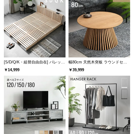
[S/D/Q/K・組替自由自在] パレット
幅80cm 天然木突板 ラウンドセン
ベッド 8/12/16枚セット
ターテーブル 美しい格子デザイン
￥14,999
￥39,999