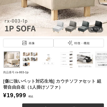
近
チ
ェ
ッ
ク
し
1
/
14
た
ア
画像
特徴・機能
イ
テ
ム
商品番号
rx-003-1p
特
集
[傷に強いペット対応生地] カウチソファセット 組
一
替自由自在（1人掛けソファ）
覧
¥
19,999
税込
人