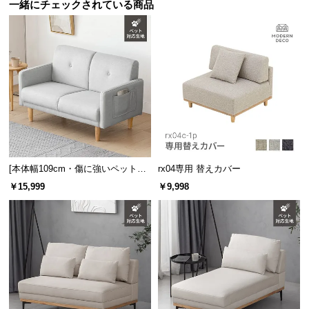
保
一緒にチェックされている商品
証
に
つ
い
て
会
員
規
約
[本体幅109cm・傷に強いペット対
rx04専用 替えカバー
に
応生地] 2人掛け コンパクトソファ
￥15,999
￥9,998
つ
ポケット付き
い
て
お
客
様