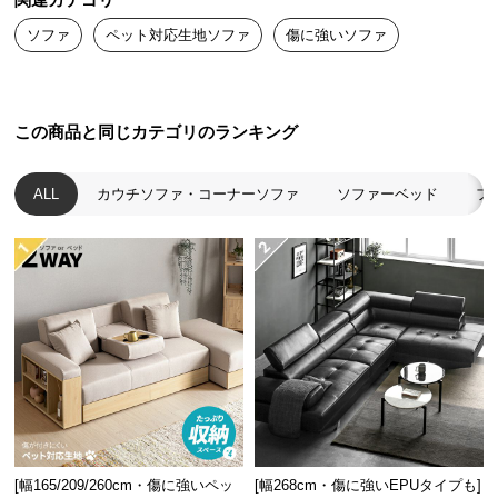
関連カテゴリ
送
ソファ
ペット対応生地ソファ
傷に強いソファ
料
に
つ
い
この商品と同じカテゴリのランキング
て
ALL
カウチソファ・コーナーソファ
ソファーベッド
フ
大
型
商
品
の
配
送
に
つ
い
て
[幅165/209/260cm・傷に強いペッ
[幅268cm・傷に強いEPUタイプも]