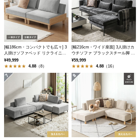
つ
い
て
開
梱
[幅186cm・コンパクトでも広々] 3
[幅216cm・ワイド座面] 3人掛けカ
設
人掛けソファベッド リクライニン
ウチソファ ブラックスチール脚 L
置
グ 天然木フレーム 北欧
字 ホテルライク 高級感
¥49,999
¥59,999
サ
4.88
（8）
4.88
（16）
ー
ビ
ス
に
つ
い
て
搬
入