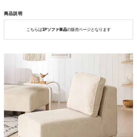
ら
探
商品説明
す
こちらは
1Pソファ単品
の販売ページとなります
イ
ン
テ
リ
ア
テ
イ
ス
ト
か
ら
探
す