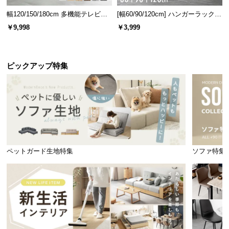
幅120/150/180cm 多機能テレビボ
[幅60/90/120cm] ハンガーラック
ード 木目/石目調 オープン収納・
スチール 4段階高さ調節 サイドフ
￥9,998
￥3,999
引き出し収納付き
ック オープンラック シンプル
ピックアップ特集
ペットガード生地特集
ソファ特集