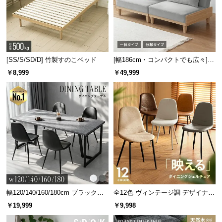
[SS/S/SD/D] 竹製すのこベッド
[幅186cm・コンパクトでも広々] 3
人掛けソファベッド リクライニン
￥8,999
￥49,999
グ 天然木フレーム 北欧
幅120/140/160/180cm ブラックフ
全12色 ヴィンテージ調 デザイナー
レーム ダイニング 大理石調 4人掛
ズシェルチェア
￥19,999
￥9,998
け