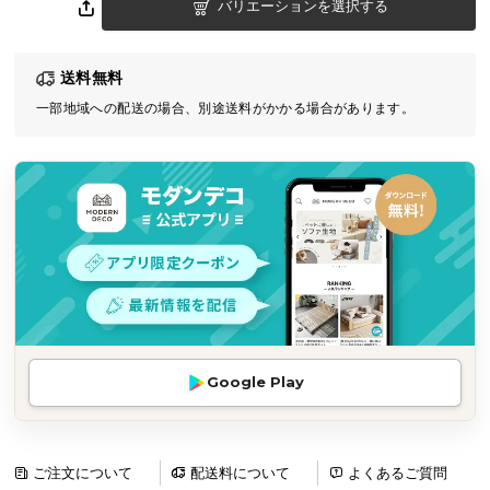
バリエーションを選択する
気
ア
イ
送料無料
テ
一部地域への配送の場合、別途送料がかかる場合があります。
ム
ラ
ン
キ
ン
グ
商
品
カ
Google Play
テ
ゴ
リ
ご注文について
配送料について
よくあるご質問
か