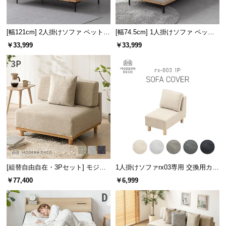
サ
ポ
[幅121cm] 2人掛けソファ ペット対
[幅74.5cm] 1人掛けソファ ペット
ー
応生地
対応生地
ト
￥33,999
￥33,999
お
知
ら
せ
ブ
ロ
[組替自由自在・3Pセット] モジュ
1人掛けソファrx03専用 交換用カバ
グ
ールソファ アームレス 天然木脚
ー
￥77,400
￥6,999
洗えるカバー
企
業