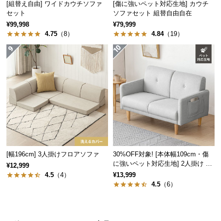
[組替え自由] ワイドカウチソファ
[傷に強いペット対応生地] カウチ
経
セット
ソファセット 組替自由自在
路
¥99,998
¥79,999
に
4.75
（8）
4.84
（19）
つ
い
て
返
品・
キ
ャ
ン
セ
[幅196cm] 3人掛けフロアソファ
30%OFF対象! [本体幅109cm・傷
ル
に強いペット対応生地] 2人掛け コ
¥12,999
に
ンパクトソファ ポケット付き
4.5
（4）
¥13,999
つ
4.5
（6）
い
て