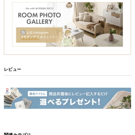
シ
ョ
ッ
ピ
ン
グ
ガ
イ
ド
レビュー
お
支
払
い
に
つ
い
て
配