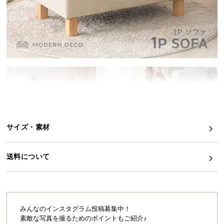
イ
ン
テ
リ
ア
コ
ー
デ
ィ
ネ
サイズ・素材
ー
ト
か
送料について
ら
探
す
みんなのインスタグラム投稿募集中！
素敵な写真を撮るためのポイントもご紹介♪