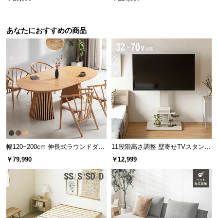
l
木脚 洗えるカバー
チ+2P+1P+オットマン） ラージサ
l
イズ
あなたにおすすめの商品
幅120~200cm 伸長式ラウンドダイ
11段階高さ調整 壁寄せTVスタンド
ニングテーブル 6人掛け 天然木突
キャスター付き 上下左右角度調節
￥79,990
￥12,999
板 美しい格子デザイン
機能