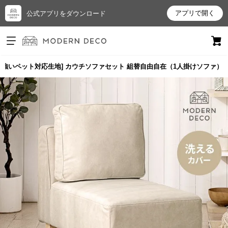
アプリで開く
公式アプリをダウンロード
ログイン
新規会員登録
に強いペット対応生地] カウチソファセット 組替自由自在（1人掛けソファ）
お
気
に
入
り
ア
イ
テ
ム
最