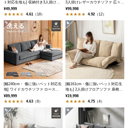
ト対応生地も] 収納付き3人掛け多
3人掛けレザーカウチソファ 広々設
中
機能ソファ
計 高級感
型
¥49,999
¥99,998
4.61
（18）
4.92
（12）
商
品
の
配
送
に
つ
い
て
小
[幅240cm・ 傷に強いペット対応生
[幅161cm・傷に強いペット対応生
型
地] ワイドカウチソファ ロースタ
地も] 2人掛けフロアソファ 座椅子
商
イル
タイプ リクライニング
¥89,999
¥19,998
品
4.63
（8）
4.75
（4）
の
配
送
に