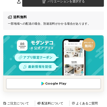
バリエーションを選択する
気
ア
イ
送料無料
テ
一部地域への配送の場合、別途送料がかかる場合があります。
ム
ラ
ン
キ
ン
グ
商
品
カ
Google Play
テ
ゴ
リ
ご注文について
配送料について
よくあるご質問
か