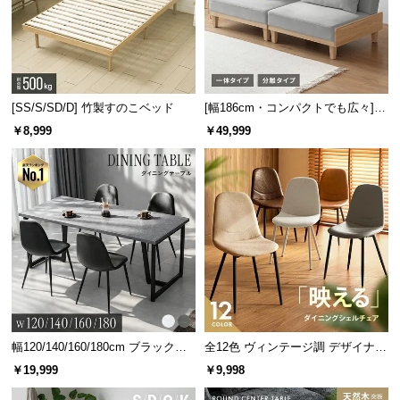
[SS/S/SD/D] 竹製すのこベッド
[幅186cm・コンパクトでも広々] 3
人掛けソファベッド リクライニン
￥8,999
￥49,999
グ 天然木フレーム 北欧
幅120/140/160/180cm ブラックフ
全12色 ヴィンテージ調 デザイナー
レーム ダイニング 大理石調 4人掛
ズシェルチェア
￥19,999
￥9,998
け