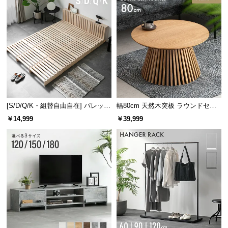
[S/D/Q/K・組替自由自在] パレット
幅80cm 天然木突板 ラウンドセン
ベッド 8/12/16枚セット
ターテーブル 美しい格子デザイン
￥14,999
￥39,999