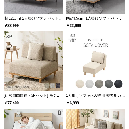
サ
ポ
[幅121cm] 2人掛けソファ ペット対
[幅74.5cm] 1人掛けソファ ペット
ー
応生地
対応生地
ト
￥33,999
￥33,999
お
知
ら
せ
ブ
ロ
[組替自由自在・3Pセット] モジュ
1人掛けソファrx03専用 交換用カバ
グ
ールソファ アームレス 天然木脚
ー
￥77,400
￥6,999
洗えるカバー
企
業