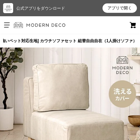
アプリで開く
公式アプリをダウンロード
ログイン
新規会員登録
に強いペット対応生地] カウチソファセット 組替自由自在（1人掛けソファ）
お
気
に
入
り
ア
イ
テ
ム
最