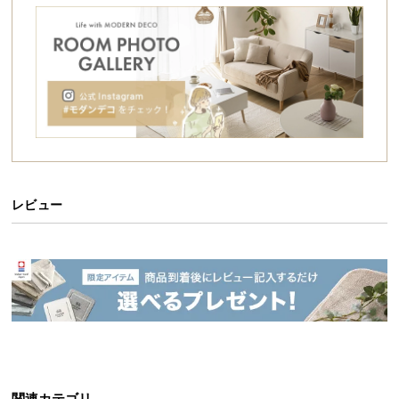
シ
ョ
ッ
ピ
ン
グ
ガ
イ
ド
レビュー
お
支
払
い
に
つ
い
て
配