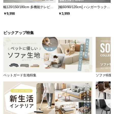
幅120/150/180cm 多機能テレビボ
[幅60/90/120cm] ハンガーラック
ード 木目/石目調 オープン収納・
スチール 4段階高さ調節 サイドフ
￥9,998
￥3,999
引き出し収納付き
ック オープンラック シンプル
ピックアップ特集
ペットガード生地特集
ソファ特集