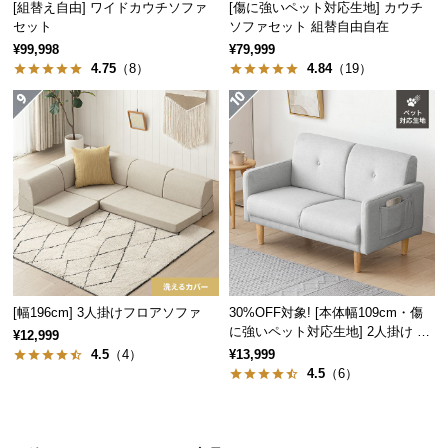
[組替え自由] ワイドカウチソファ
[傷に強いペット対応生地] カウチ
経
セット
ソファセット 組替自由自在
路
¥99,998
¥79,999
に
4.75
（8）
4.84
（19）
つ
い
て
返
品・
キ
ャ
ン
セ
[幅196cm] 3人掛けフロアソファ
30%OFF対象! [本体幅109cm・傷
ル
に強いペット対応生地] 2人掛け コ
¥12,999
に
ンパクトソファ ポケット付き
4.5
（4）
¥13,999
つ
4.5
（6）
い
て