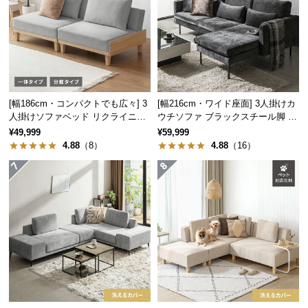
つ
い
て
開
梱
[幅186cm・コンパクトでも広々] 3
[幅216cm・ワイド座面] 3人掛けカ
設
人掛けソファベッド リクライニン
ウチソファ ブラックスチール脚 L
置
グ 天然木フレーム 北欧
字 ホテルライク 高級感
¥49,999
¥59,999
サ
4.88
（8）
4.88
（16）
ー
ビ
ス
に
つ
い
て
搬
入