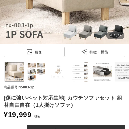
近
チ
ェ
ッ
ク
し
1
/
14
た
ア
画像
特徴・機能
イ
テ
ム
商品番号
rx-003-1p
特
集
[傷に強いペット対応生地] カウチソファセット 組
一
替自由自在（1人掛けソファ）
覧
¥
19,999
税込
人