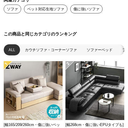
関連カテゴリ
送
ソファ
ペット対応生地ソファ
傷に強いソファ
料
に
つ
い
この商品と同じカテゴリのランキング
て
ALL
カウチソファ・コーナーソファ
ソファーベッド
フ
大
型
商
品
の
配
送
に
つ
い
て
[幅165/209/260cm・傷に強いペッ
[幅268cm・傷に強いEPUタイプも]