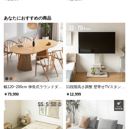
l
木脚 洗えるカバー
チ+2P+1P+オットマン） ラージサ
l
イズ
あなたにおすすめの商品
幅120~200cm 伸長式ラウンドダイ
11段階高さ調整 壁寄せTVスタンド
ニングテーブル 6人掛け 天然木突
キャスター付き 上下左右角度調節
￥79,990
￥12,999
板 美しい格子デザイン
機能