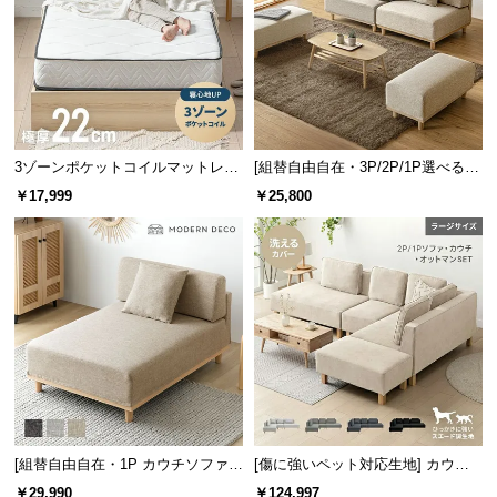
情
報
©
M
O
D
3ゾーンポケットコイルマットレス
[組替自由自在・3P/2P/1P選べる]
E
厚さ22cm D
モジュールソファ アームレス 天然
R
￥17,999
￥25,800
木脚 洗えるカバー
N
D
E
C
O
C
o.,
L
t
d.
[組替自由自在・1P カウチソファ]
[傷に強いペット対応生地] カウチ
A
モジュールソファ アームレス 天然
ソファセット 組替自由自在（カウ
￥29,990
￥124,997