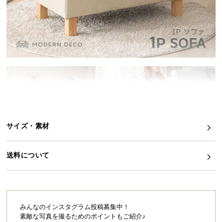
イ
ン
テ
リ
ア
コ
ー
デ
ィ
ネ
サイズ・素材
ー
ト
か
送料について
ら
探
す
みんなのインスタグラム投稿募集中！
素敵な写真を撮るためのポイントもご紹介♪