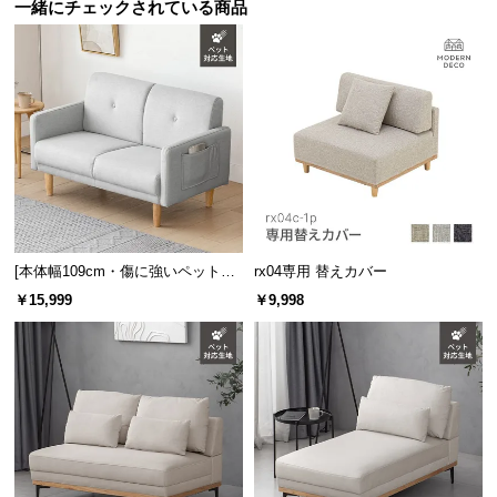
保
一緒にチェックされている商品
証
に
つ
い
て
会
員
規
約
[本体幅109cm・傷に強いペット対
rx04専用 替えカバー
に
応生地] 2人掛け コンパクトソファ
￥15,999
￥9,998
つ
ポケット付き
い
て
お
客
様