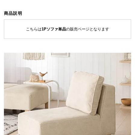
ら
探
商品説明
す
こちらは
1Pソファ単品
の販売ページとなります
イ
ン
テ
リ
ア
テ
イ
ス
ト
か
ら
探
す