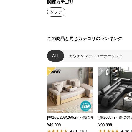
関連カテゴリ
ソファ
この商品と同じカテゴリのランキング
ALL
カウチソファ・コーナーソファ
[幅165/209/260cm・傷に強いペット対応生地
[幅268cm・傷に
¥49,999
¥99,998
4.61
（18）
4.92
（