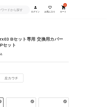
0
ログイン
お気に入り
カート
x03 Bセット専用 交換用カバー
1Pセット
左カウチ