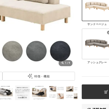
サンドベージュ
アッシュグレー
1
/
9
特徴・機能