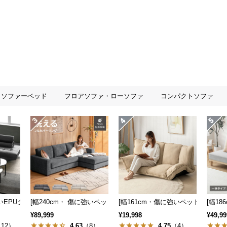
ソファーベッド
フロアソファ・ローソファ
コンパクトソファ
も] 収納付き3人掛け多機能ソファ
強いEPUタイプも] 3人掛けレザーカウチソファ 広々設計 高級感
[幅240cm・ 傷に強いペット対応生地] ワイドカウチソファ ロー
[幅161cm・傷に強いペット対応生
[幅1
¥89,999
¥19,998
¥49,99
12）
4.63
（8）
4.75
（4）