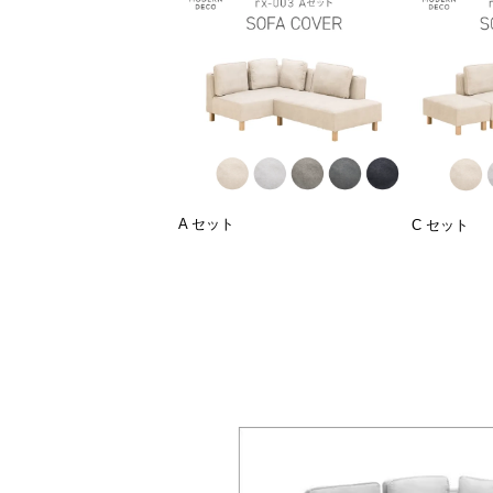
A セット
C セット