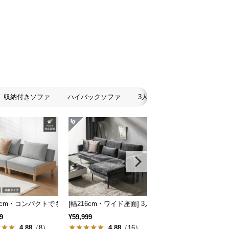
収納付きソファ
ハイバックソファ
3人掛けソファ
2人掛け
スタイル
地も] 2人掛けフロアソファ 座椅子タイプ リクライニング
86cm・コンパクトでも広々] 3人掛けソファベッド リクライニング 天然木フレ
[幅216cm・ワイド座面] 3人掛けカウチソファ ブラ
[組替え自由] ワイドカ
9
¥59,999
¥99,998
4.88
（8）
4.88
（16）
4.75
（8）