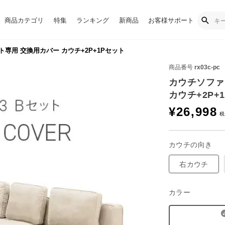
商品カテゴリ
特集
ランキング
新商品
お客様サポート
ット専用 交換用カバー カウチ+2P+1Pセット
商品番号
rx03c-pc
カウチソファr
カウチ+2P+
¥
26,998
カウチの向き
右カウチ
カラー