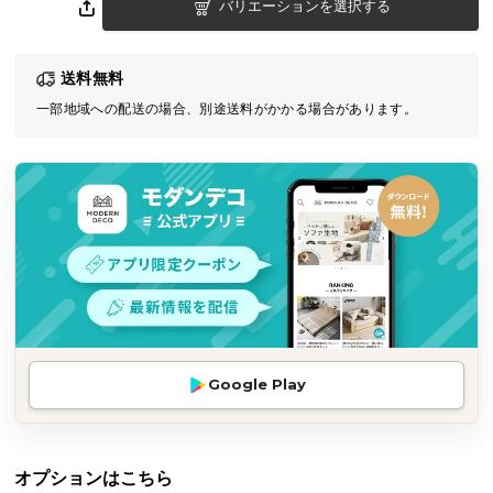
バリエーションを選択する
気
ア
イ
送料無料
テ
一部地域への配送の場合、別途送料がかかる場合があります。
ム
ラ
ン
キ
ン
グ
商
品
カ
Google Play
テ
ゴ
リ
オプションはこちら
か