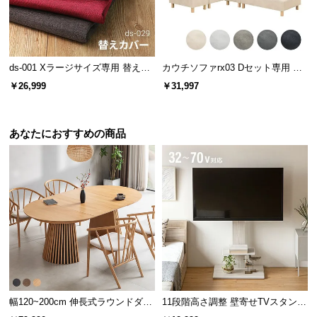
l
l
ds-001 Xラージサイズ専用 替えカ
カウチソファrx03 Dセット専用 交
バー
換用カバー カウチ+2P+1P+オット
￥26,999
￥31,997
マン
あなたにおすすめの商品
幅120~200cm 伸長式ラウンドダイ
11段階高さ調整 壁寄せTVスタンド
ニングテーブル 6人掛け 天然木突
キャスター付き 上下左右角度調節