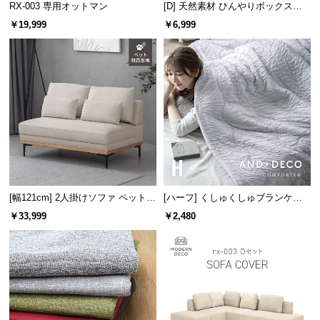
RX-003 専用オットマン
[D] 天然素材 ひんやりボックスシ
情
報
ーツ 綿100% 洗える
￥19,999
￥6,999
©
M
O
D
E
R
N
D
E
C
[幅121cm] 2人掛けソファ ペット対
[ハーフ] くしゅくしゅブランケッ
O
応生地
ト レーヨン100% とろける肌触り
￥33,999
￥2,480
C
o.,
L
t
d.
A