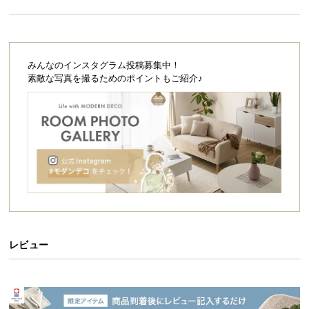
シ
ョ
ッ
ピ
ン
みんなのインスタグラム投稿募集中！
素敵な写真を撮るためのポイントもご紹介♪
グ
ガ
イ
ド
お
支
払
い
に
つ
レビュー
い
て
配