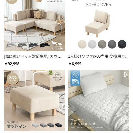
サ
ポ
ー
ト
お
知
[傷に強いペット対応生地] カウチ
1人掛けソファrx03専用 交換用カバ
ら
ソファセット 組替自由自在（カウ
ー
￥92,998
￥6,999
チ+2P+オットマン）
せ
ブ
ロ
グ
企
業