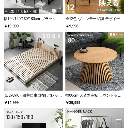
幅120/140/160/180cm ブラックフ
全12色 ヴィンテージ調 デザイナー
レーム ダイニング 大理石調 4人掛
ズシェルチェア
￥19,999
￥9,998
け
[S/D/Q/K・組替自由自在] パレット
幅80cm 天然木突板 ラウンドセン
ベッド 8/12/16枚セット
ターテーブル 美しい格子デザイン
￥14,999
￥39,999