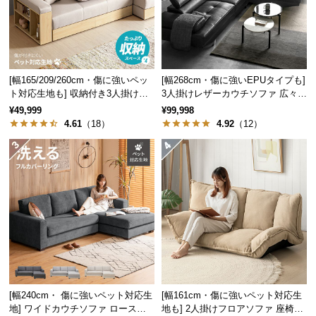
中
型
商
品
の
[幅165/209/260cm・傷に強いペッ
[幅268cm・傷に強いEPUタイプも]
配
ト対応生地も] 収納付き3人掛け多
3人掛けレザーカウチソファ 広々設
送
機能ソファ
計 高級感
¥49,999
¥99,998
に
4.61
（18）
4.92
（12）
つ
い
て
小
型
商
品
の
配
[幅240cm・ 傷に強いペット対応生
[幅161cm・傷に強いペット対応生
送
地] ワイドカウチソファ ロースタ
地も] 2人掛けフロアソファ 座椅子
に