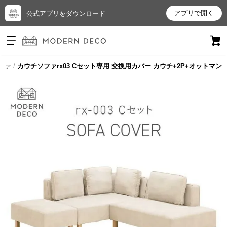
アプリで開く
公式アプリをダウンロード
ログイン
新規会員登録
ファ
カウチソファrx03 Cセット専用 交換用カバー カウチ+2P+オットマン
お
気
に
入
り
ア
イ
テ
ム
最