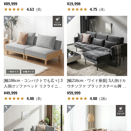
イル
タイプ リクライニング
¥89,999
¥19,998
つ
4.63
（8）
4.75
（4）
い
て
開
梱
設
置
サ
ー
ビ
ス
[幅186cm・コンパクトでも広々] 3
[幅216cm・ワイド座面] 3人掛けカ
人掛けソファベッド リクライニン
ウチソファ ブラックスチール脚 L
に
グ 天然木フレーム 北欧
字 ホテルライク 高級感
¥49,999
¥59,999
つ
4.88
（8）
4.88
（16）
い
て
搬
入