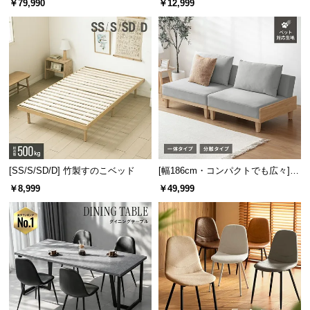
￥79,990
￥12,999
板 美しい格子デザイン
機能
[SS/S/SD/D] 竹製すのこベッド
[幅186cm・コンパクトでも広々] 3
人掛けソファベッド リクライニン
￥8,999
￥49,999
グ 天然木フレーム 北欧