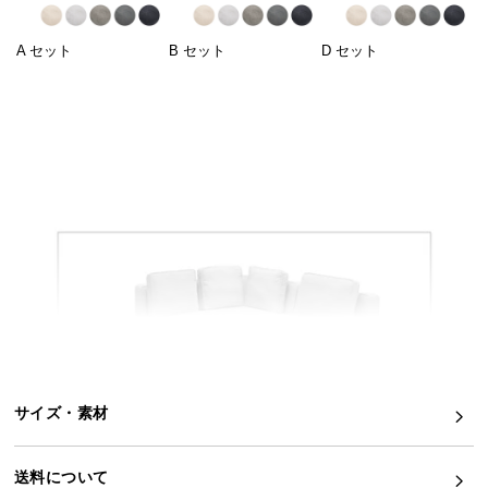
イ
A セット
B セット
D セット
ン
テ
リ
ア
コ
ー
デ
ィ
ネ
ー
ト
か
ら
探
す
サイズ・素材
送料について