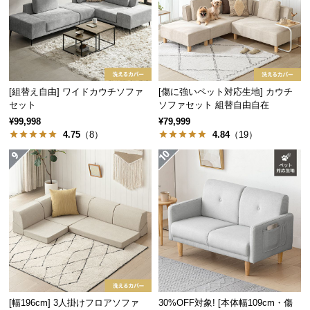
経
路
に
つ
い
て
[組替え自由] ワイドカウチソファ
[傷に強いペット対応生地] カウチ
セット
ソファセット 組替自由自在
¥99,998
¥79,999
返
4.75
（8）
4.84
（19）
品・
キ
ャ
ン
セ
ル
に
つ
い
て
[幅196cm] 3人掛けフロアソファ
30%OFF対象! [本体幅109cm・傷