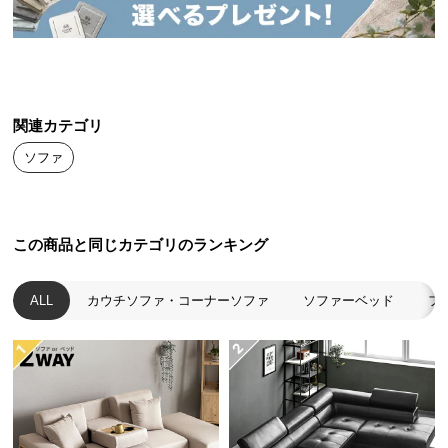
送
料
に
つ
い
関連カテゴリ
て
ソファ
大
型
商
この商品と同じカテゴリのランキング
品
の
配
ALL
カウチソファ・コーナーソファ
ソファーベッド
フ
送
に
つ
い
て