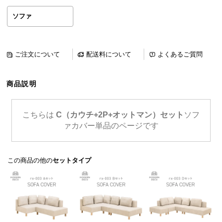
ら
ソファ
探
す
ご注文について
配送料について
よくあるご質問
イ
ン
商品説明
テ
リ
ア
こちらは
C（カウチ+2P+オットマン）セット
ソフ
テ
ァカバー単品のページです
イ
ス
ト
この商品の他の
セットタイプ
か
ら
探
す