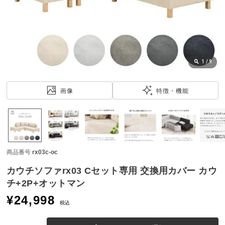
近
チ
ェ
ッ
ク
し
1
/
9
た
ア
画像
特徴・機能
イ
テ
ム
商品番号
rx03c-oc
特
集
カウチソファrx03 Cセット専用 交換用カバー カウ
一
チ+2P+オットマン
覧
¥
24,998
税込
人