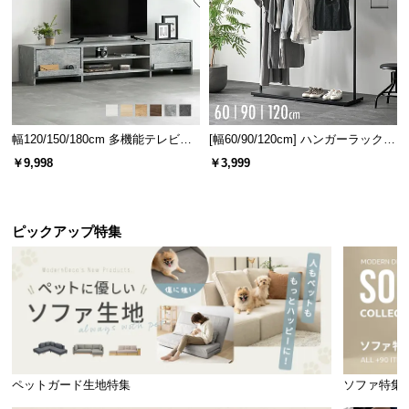
幅120/150/180cm 多機能テレビボ
[幅60/90/120cm] ハンガーラック
ード 木目/石目調 オープン収納・
スチール 4段階高さ調節 サイドフ
￥9,998
￥3,999
引き出し収納付き
ック オープンラック シンプル
ピックアップ特集
ペットガード生地特集
ソファ特集