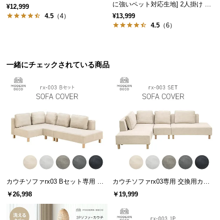
保
に強いペット対応生地] 2人掛け コ
¥12,999
証
ンパクトソファ ポケット付き
4.5
（4）
¥13,999
に
4.5
（6）
つ
い
て
一緒にチェックされている商品
会
員
規
約
に
つ
い
て
カウチソファrx03 Bセット専用 交
カウチソファrx03専用 交換用カバ
換用カバー カウチ+2P+1Pセット
ー
￥26,998
￥19,999
お
客
様