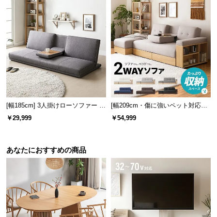
l
l
レイアウト自由自在の多機能ソファ
スツールを切り離したり、肘掛けの位置を変えてみ
たり、生活シーンに合わせて自由自在に変化しま
す。
[幅185cm] 3人掛けローソファー リ
[幅209cm・傷に強いペット対応生
クライニング 格納式テーブル付き
地も] 収納付き3人掛け多機能ソフ
￥29,999
￥54,999
アームレスフロアソファ
ァ
あなたにおすすめの商品