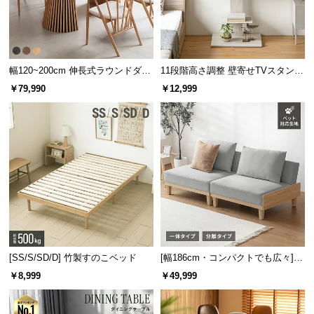
ロングカウチ
ダブルカウチ
オットマン
幅120~200cm 伸長式ラウンドダイ
11段階高さ調整 壁寄せTVスタンド
ニングテーブル 6人掛け 天然木突
キャスター付き 上下左右角度調節
￥79,990
￥12,999
板 美しい格子デザイン
機能
ロングカウチ
スツールを縦にしてロン
グカウチに。コーナーソ
ファとしても使えます。
[SS/S/SD/D] 竹製すのこベッド
[幅186cm・コンパクトでも広々] 3
人掛けソファベッド リクライニン
￥8,999
￥49,999
グ 天然木フレーム 北欧