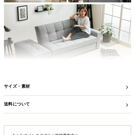
イ
ン
テ
リ
ア
コ
ー
デ
ィ
ネ
ー
ト
サイズ・素材
か
くつろぎの幅が広がる多機能2WAYソファベッ
ら
ド
送料について
探
シンプルなデザインで落ち着いた印象のソファベッ
す
ド。ソファとベッドの機能を両立しながら、大容量
の収納スペースと自由自在なレイアウトで、いつも
とは違うワンランク上のくつろぎを演出します。