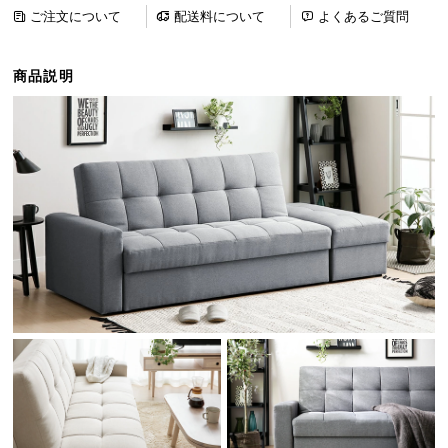
ら
ご注文について
配送料について
よくあるご質問
探
す
商品説明
イ
ン
テ
リ
ア
テ
イ
ス
ト
か
ら
探
す