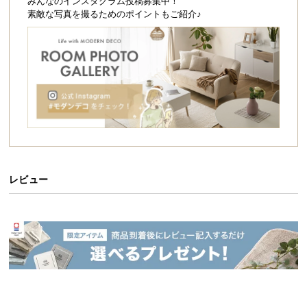
シ
みんなのインスタグラム投稿募集中！
素敵な写真を撮るためのポイントもご紹介♪
ョ
ッ
ピ
ン
グ
ガ
イ
ド
お
支
レビュー
払
い
に
つ
い
置きやすいちょうどいいサイズ感
て
配