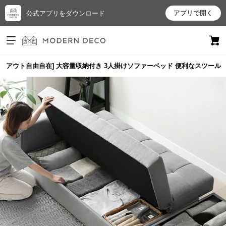
アプリで開く
公式アプリをダウンロード
ログイン
新規会員登録
・レイアウト自由自在] 大容量収納付き 3人掛けソファーベッド 便利なスツール
お
気
に
入
り
ア
イ
テ
ム
最