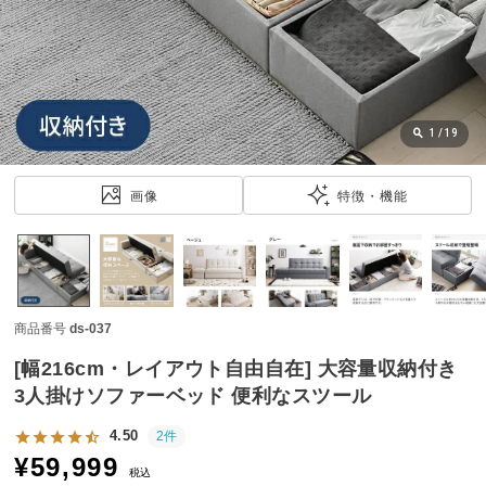
近
チ
ェ
ッ
ク
し
1
/
19
た
ア
画像
特徴・機能
イ
テ
ム
商品番号
ds-037
特
集
[幅216cm・レイアウト自由自在] 大容量収納付き
一
3人掛けソファーベッド 便利なスツール
覧
4.50
2件
¥
59,999
税込
人