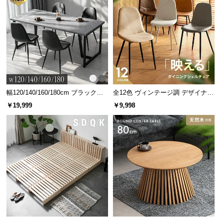
ダブルカウチ
幅120/140/160/180cm ブラックフ
全12色 ヴィンテージ調 デザイナー
レーム ダイニング 大理石調 4人掛
ズシェルチェア
￥19,999
￥9,998
スツールを横向きにして
け
ダブルカウチにすれば二
人並んで足を伸ばせま
す。