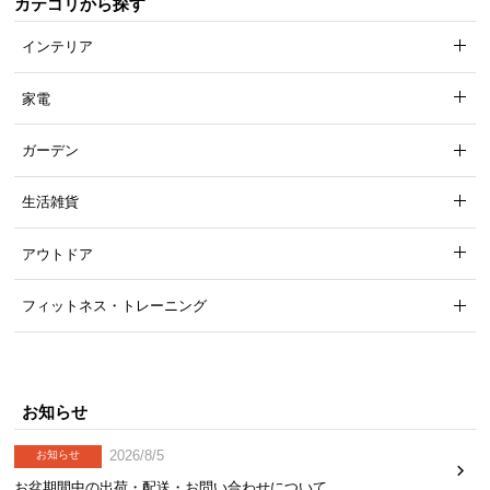
カテゴリから探す
インテリア
家電
ガーデン
生活雑貨
アウトドア
フィットネス・トレーニング
ゆったりくつろげる広々座面
座面幅は約150㎝。足を伸ばして寛いだり、大人3人
が並んで座ることもできるゆったりサイズです。
お知らせ
2026/8/5
お知らせ
お盆期間中の出荷・配送・お問い合わせについて