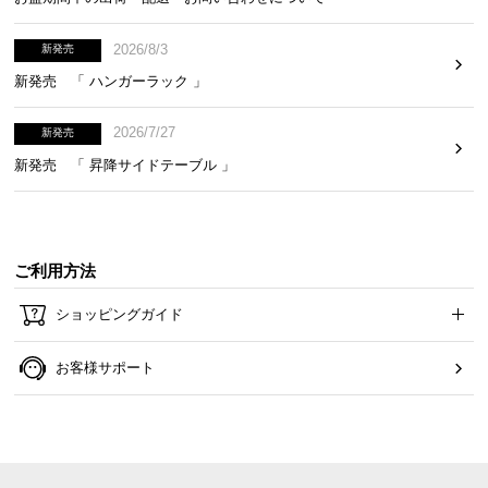
2026/8/3
新発売
新発売 「 ハンガーラック 」
2026/7/27
新発売
新発売 「 昇降サイドテーブル 」
横幅
約150㎝
ご利用方法
ショッピングガイド
深く腰かけられる奥行き
座面はたっぷり奥行き
約46㎝
。あぐらをかいたりリ
お客様サポート
ラックスした姿勢で、ゆったり過ごすことができま
す。