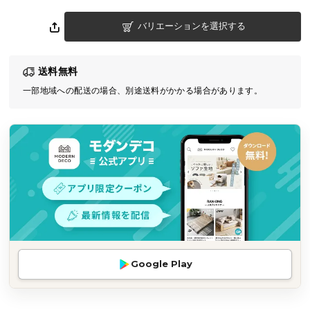
気
バリエーションを選択する
ア
イ
テ
送料無料
ム
一部地域への配送の場合、別途送料がかかる場合があります。
ラ
ン
キ
ン
グ
商
品
カ
テ
Google Play
ゴ
リ
か