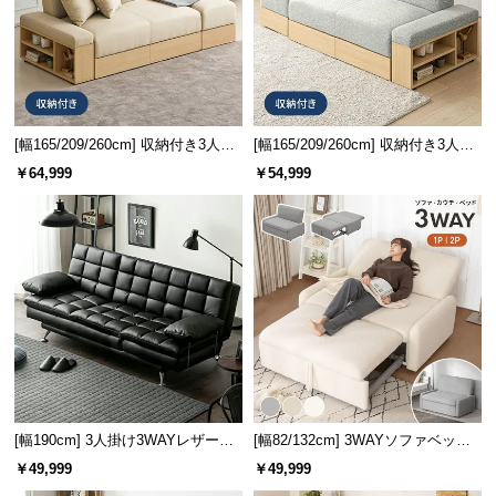
情
報
©
スツール収納で整理整頓
M
スツールも
約65L
の大容量収納付き。CDなどの小物
O
やお子様のおもちゃ収納にも大活躍です。
D
[幅165/209/260cm] 収納付き3人掛
[幅165/209/260cm] 収納付き3人掛
けソファ 傷に強いペット対応生地
けソファ メランジタイプ
E
￥64,999
￥54,999
タイプ
R
N
D
E
C
O
C
o.,
L
t
[幅190cm] 3人掛け3WAYレザーソ
[幅82/132cm] 3WAYソファベッド
d.
ファーベッド
ワンタッチで切り替え
￥49,999
￥49,999
収納容量
約65L
A