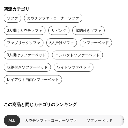
しっかりと余裕を持ってくつろげる、使い勝手のよ
送
いサイズ感のソファベッドです。
関連カテゴリ
料
に
ソファ
カウチソファ・コーナーソファ
つ
3人掛けカウチソファ
リビング
収納付きソファ
い
て
ファブリックソファ
3人掛けソファ
ソファーベッド
大
3人掛けソファーベッド
コンパクトソファーベッド
型
商
収納付きソファーベッド
ワイドソファベッド
品
の
レイアウト自由ソファーベット
配
送
ソファスタイル
ベッドスタイル
に
つ
この商品と同じカテゴリのランキング
い
ソファスタイル
て
ALL
カウチソファ・コーナーソファ
ソファーベッド
フ
2人で座っても十分な横幅
とゆとりのある奥行きが