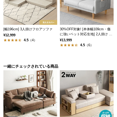
保
証
に
大容量の収納スペース
つ
い
[幅196cm] 3人掛けフロアソファ
30%OFF対象! [本体幅109cm・傷
て
2カ所の収納スペースがついているので、お部屋をす
に強いペット対応生地] 2人掛け コ
¥12,999
っきり見せることができます。
ンパクトソファ ポケット付き
4.5
（4）
¥13,999
会
4.5
（6）
員
規
約
一緒にチェックされている商品
に
つ
い
て
お
客
様
座面下収納
スツール収納