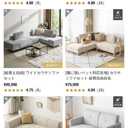
4.88
（8）
4.88
（16）
経
路
に
横幅
高さ
奥行き
つ
い
約216㎝
約49㎝
約100㎝
て
返
1台2役で省スペースに最適
品・
キ
1台でソファとベッドの2役を兼ねるため、ワンルームなど省スペ
ースでの使用に適しています。
ャ
[組替え自由] ワイドカウチソファ
[傷に強いペット対応生地] カウチ
ン
セット
ソファセット 組替自由自在
セ
¥99,998
¥79,999
ル
4.75
（8）
4.84
（19）
に
つ
い
ワンルームに
民泊や簡易宿泊所に
て