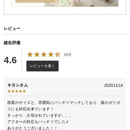
送
料
に
つ
レビュー
い
て
総合評価
大
18件
4.6
型
商
レビューを書く
品
の
キヨシ
配
2025/11/14
送
に
部屋のサイズと、雰囲気にバッチリマッチしており、猫のガリガ
つ
リにも対応出来ています！

い
すっかり、占領されていますが。。。

て
アフターの対応もバッチリでした♬

ありがとうございました！！