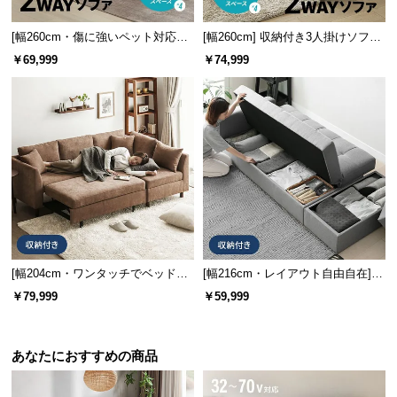
[幅260cm・傷に強いペット対応生
[幅260cm] 収納付き3人掛けソファ
地も] 収納付き3人掛け多機能ソフ
メランジファブリックタイプ
￥69,999
￥74,999
ァ
[幅204cm・ワンタッチでベッドに]
[幅216cm・レイアウト自由自在]
大容量収納 3人掛けソファーベッド
大容量収納付き 3人掛けソファーベ
￥79,999
￥59,999
1P切り離し可能
ッド 便利なスツール
あなたにおすすめの商品