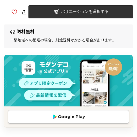
気
バリエーションを選択する
ア
イ
テ
送料無料
ム
一部地域への配送の場合、別途送料がかかる場合があります。
ラ
ン
キ
ン
グ
商
品
カ
テ
Google Play
ゴ
リ
か