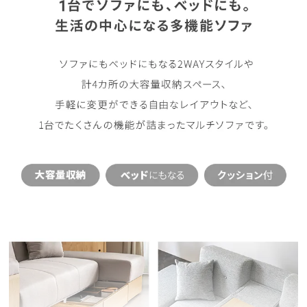
イ
ン
テ
リ
ア
コ
ー
デ
ィ
ネ
ー
ト
か
ら
探
す