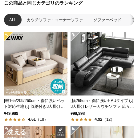
保
この商品と同じカテゴリのランキング
証
に
ALL
カウチソファ・コーナーソファ
ソファーベッド
フ
つ
い
て
会
員
規
約
に
つ
い
[幅165/209/260cm・傷に強いペッ
[幅268cm・傷に強いEPUタイプも]
て
ト対応生地も] 収納付き3人掛け多
3人掛けレザーカウチソファ 広々設
機能ソファ
計 高級感
¥49,999
¥99,998
4.61
（18）
4.92
（12）
お
客
様