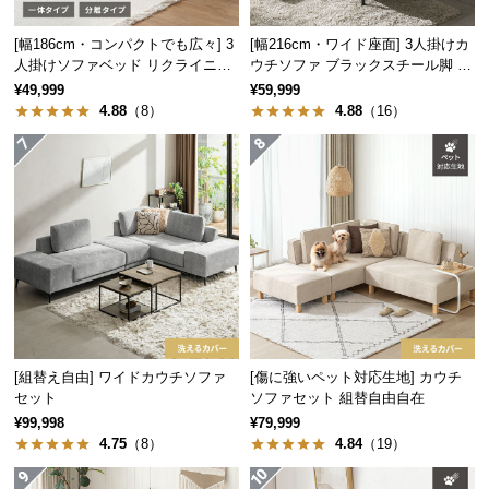
情
報
[幅186cm・コンパクトでも広々] 3
[幅216cm・ワイド座面] 3人掛けカ
人掛けソファベッド リクライニン
ウチソファ ブラックスチール脚 L
©
グ 天然木フレーム 北欧
字 ホテルライク 高級感
¥49,999
¥59,999
M
4.88
（8）
4.88
（16）
O
D
E
R
N
D
E
C
O
C
o.,
[組替え自由] ワイドカウチソファ
[傷に強いペット対応生地] カウチ
L
セット
ソファセット 組替自由自在
t
¥99,998
¥79,999
d.
4.75
（8）
4.84
（19）
A