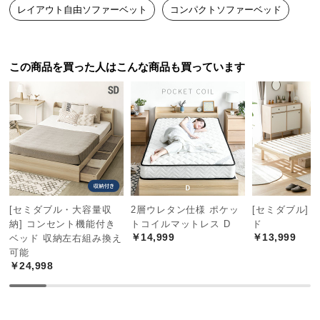
経
レイアウト自由ソファーベット
コンパクトソファーベッド
路
に
つ
この商品を買った人はこんな商品も買っています
い
て
返
品・
キ
ャ
ン
セ
[セミダブル・大容量収
2層ウレタン仕様 ポケッ
[セミダブル] 
納] コンセント機能付き
トコイルマットレス D
ド
ル
￥14,999
￥13,999
ベッド 収納左右組み換え
に
可能
つ
￥24,998
い
て