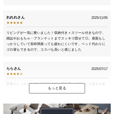
中
型
商
れれれ
2025/11/05
品
の
配
リビングが一気に整いました！収納付き＋スツール付きなので、
送
雑誌やおもちゃ・ブランケットまでスッキリ隠せて◎。座面もし
に
っかりしていて長時間座っても疲れにくいです。ベッド代わりに
つ
ゴロ寝もできるので、コスパも高いと感じました
い
て
らら
2025/07/17
小
型
生地もしっかりしていて組み立ても簡単思った以上に上品さもあ
商
もっと見る
りオススメできる商品
品
の
配
送
新倉
2025/05/07
に