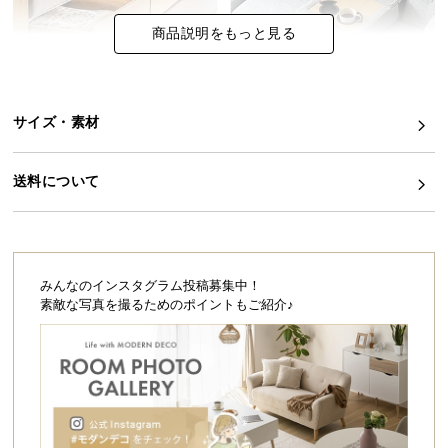
シ
ョ
商品説明をもっと見る
ッ
ピ
ン
グ
サイズ・素材
ガ
イ
送料について
ド
お
支
払
みんなのインスタグラム投稿募集中！
い
素敵な写真を撮るためのポイントもご紹介♪
に
つ
い
て
配