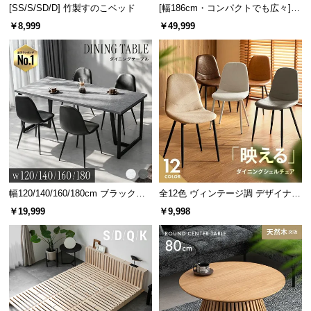
[SS/S/SD/D] 竹製すのこベッド
[幅186cm・コンパクトでも広々] 3
人掛けソファベッド リクライニン
￥8,999
￥49,999
グ 天然木フレーム 北欧
幅120/140/160/180cm ブラックフ
全12色 ヴィンテージ調 デザイナー
レーム ダイニング 大理石調 4人掛
ズシェルチェア
￥19,999
￥9,998
け