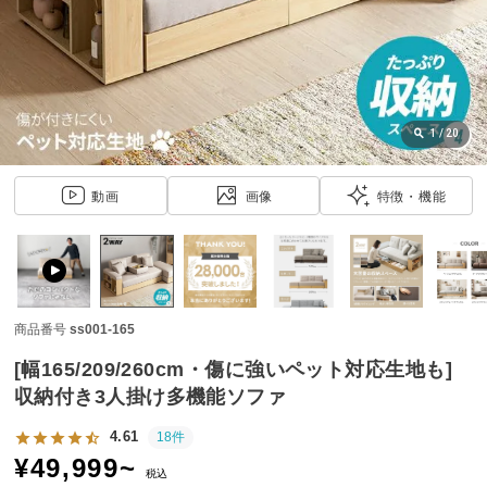
近
チ
ェ
ッ
ク
し
1
/
20
た
ア
動画
画像
特徴・機能
イ
テ
ム
商品番号
ss001-165
特
集
[幅165/209/260cm・傷に強いペット対応生地も]
一
収納付き3人掛け多機能ソファ
覧
4.61
18件
¥
49,999
~
税込
人