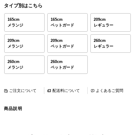
ら
タイプ別はこちら
探
す
165cm
165cm
209cm
メランジ
ペットガード
レギュラー
イ
209cm
209cm
260cm
メランジ
ペットガード
レギュラー
ン
テ
リ
260cm
260cm
メランジ
ペットガード
ア
テ
イ
ス
ご注文について
配送料について
よくあるご質問
ト
か
商品説明
ら
探
す