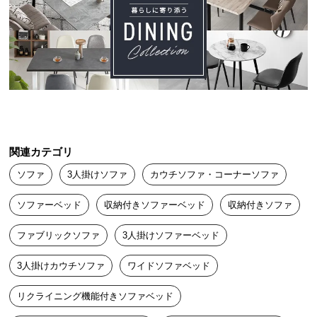
つ
作りがしっかりしており、生地も手触りのいい素材です。猫も気
い
に入ったようでよく寝転がっています。
て
開
ハバネロ
2024/11/26
梱
設
置
しっかりした作りで満足してます。

サ
関連カテゴリ
袖の棚のみ組立が必要ですが簡単に組立れるので良かったです。

ー
作りがしっかりしてる分仕方ないけど、重いのが女性1人での設置
ソファ
3人掛けソファ
カウチソファ・コーナーソファ
ビ
は厳しいと思いました。
ス
ソファーベッド
収納付きソファーベッド
収納付きソファ
に
つ
ファブリックソファ
3人掛けソファーベッド
い
て
3人掛けカウチソファ
ワイドソファベッド
搬
リクライニング機能付きソファベッド
入