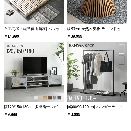
[S/D/Q/K・組替自由自在] パレット
幅80cm 天然木突板 ラウンドセン
ベッド 8/12/16枚セット
ターテーブル 美しい格子デザイン
￥14,999
￥39,999
幅120/150/180cm 多機能テレビボ
[幅60/90/120cm] ハンガーラック
ード 木目/石目調 オープン収納・
スチール 4段階高さ調節 サイドフ
￥9,998
￥3,999
引き出し収納付き
ック オープンラック シンプル