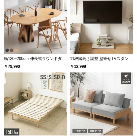
幅120~200cm 伸長式ラウンドダイ
11段階高さ調整 壁寄せTVスタンド
ニングテーブル 6人掛け 天然木突
キャスター付き 上下左右角度調節
￥79,990
￥12,999
板 美しい格子デザイン
機能