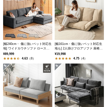
サ
ポ
ー
ト
お
[幅240cm・ 傷に強いペット対応生
[幅161cm・傷に強いペット対応生
知
地] ワイドカウチソファ ロースタ
地も] 2人掛けフロアソファ 座椅子
ら
イル
タイプ リクライニング
¥89,999
¥19,998
せ
4.63
（8）
4.75
（4）
ブ
ロ
グ
企
業