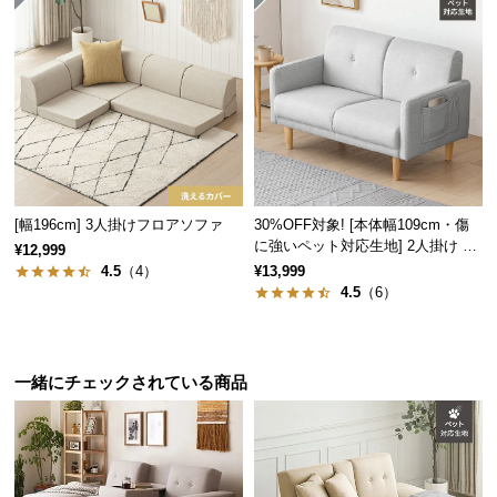
l
l
[幅196cm] 3人掛けフロアソファ
30%OFF対象! [本体幅109cm・傷
に強いペット対応生地] 2人掛け コ
¥12,999
ンパクトソファ ポケット付き
4.5
（4）
¥13,999
4.5
（6）
一緒にチェックされている商品