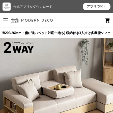
アプリで開く
公式アプリをダウンロード
ログイン
新規会員登録
165/209/260cm・傷に強いペット対応生地も] 収納付き3人掛け多機能ソファ
お
気
に
入
り
ア
イ
テ
ム
最