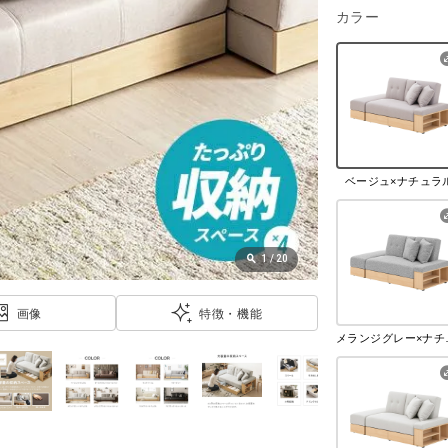
カラー
ベージュ×ナチュラ
1
/
20
画像
特徴・機能
メラン