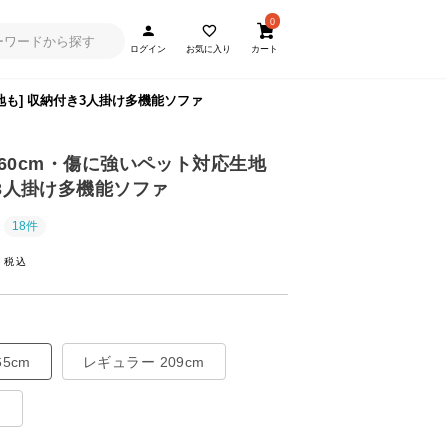
0
ログイン
お気に入り
カート
応生地も] 収納付き3人掛け多機能ソファ
09/260cm・傷に強いペット対応生地
き3人掛け多機能ソファ
18件
~
5cm
レギュラー 209cm
m