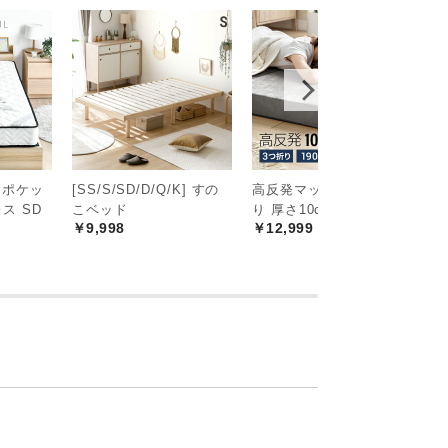
 ポケッ
[SS/S/SD/D/Q/K] すの
高反発マットレス 三つ折
[
ス SD
こベッド
り 厚さ10cm Q
ッ
￥9,998
￥12,999
ス
￥