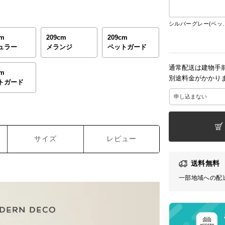
シルバーグレ
cm
209cm
209cm
ュラー
メランジ
ペットガード
通常配送は建物手
cm
別途料金がかかり
トガード
サイズ
レビュー
送料無料
一部地域への配