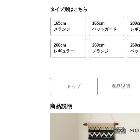
タイプ別はこちら
165cm
165cm
209
メランジ
ペットガード
レギ
260cm
260cm
260
レギュラー
メランジ
ペッ
トップ
商品説明
商品説明