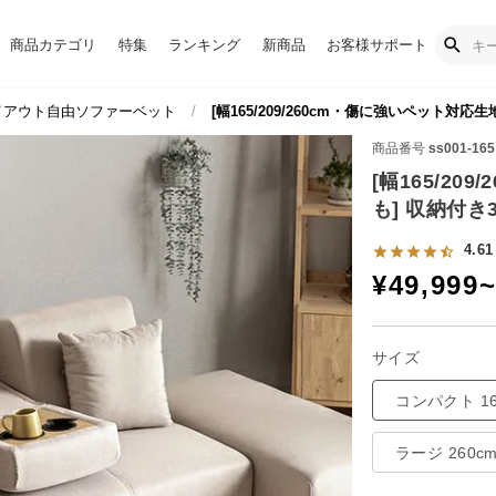
商品カテゴリ
特集
ランキング
新商品
お客様サポート
イアウト自由ソファーベット
[幅165/209/260cm・傷に強いペット対
商品番号
ss001-165
[幅165/2
も] 収納付
4.61
¥
49,999
サイズ
コンパクト 16
ラージ 260c