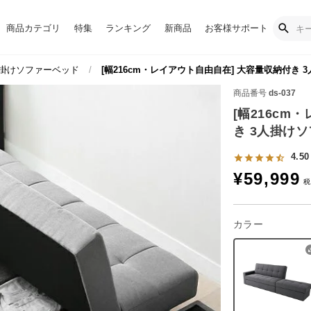
商品カテゴリ
特集
ランキング
新商品
お客様サポート
人掛けソファーベッド
[幅216cm・レイアウト自由自在] 大容量収納付き
商品番号
ds-037
[幅216cm
き 3人掛け
4.50
¥
59,999
カラー