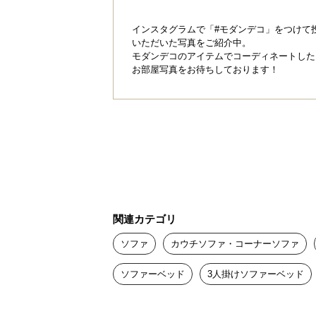
置きやすいちょう
インスタグラムで「#モダンデコ」をつけて
いただいた写真をご紹介中。
モダンデコのアイテムでコーディネートした
お部屋写真をお待ちしております！
しっかりと余裕を持ってくつろげる
です。
関連カテゴリ
ソファ
カウチソファ・コーナーソファ
ソファーベッド
3人掛けソファーベッド