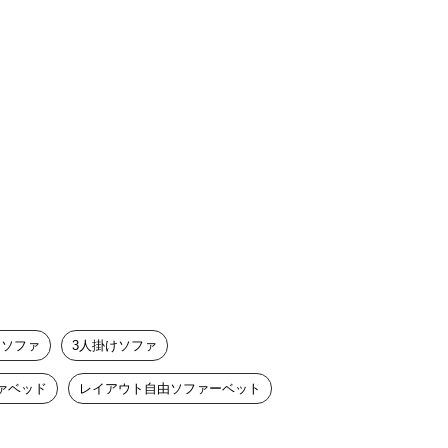
クソファ
3人掛けソファ
ァベッド
レイアウト自由ソファーベット