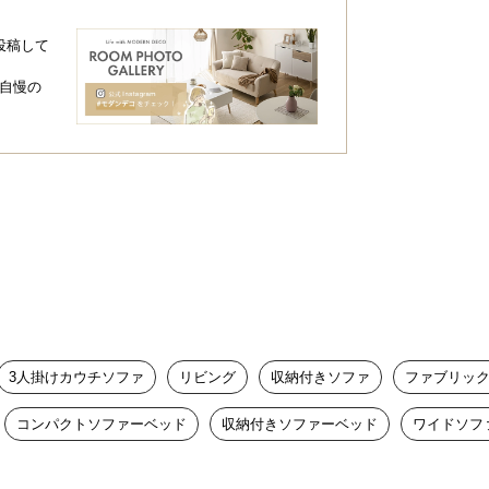
どいいサイズ感
投稿して
自慢の
、使い勝手のよいサイズ感のソファベッド
3人掛けカウチソファ
リビング
収納付きソファ
ファブリッ
コンパクトソファーベッド
収納付きソファーベッド
ワイドソフ