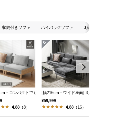
収納付きソファ
ハイバックソファ
3人掛けソファ
2人掛け
スタイル
地も] 2人掛けフロアソファ 座椅子タイプ リクライニング
86cm・コンパクトでも広々] 3人掛けソファベッド リクライニング 天然木フレ
[幅216cm・ワイド座面] 3人掛けカウチソファ ブラ
[組替え自由] ワイドカ
9
¥59,999
¥99,998
4.88
（8）
4.88
（16）
4.75
（8）