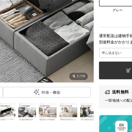
グレー
通常配送は建物手
別途料金がかかり
1
/
19
送料無料
特徴・機能
一部地域への配