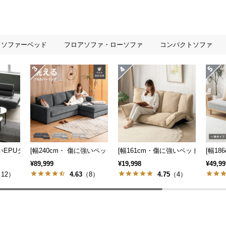
ソファーベッド
フロアソファ・ローソファ
コンパクトソファ
ベッドスタイル
ある
も] 収納付き3人掛け多機能ソファ
強いEPUタイプも] 3人掛けレザーカウチソファ 広々設計 高級感
[幅240cm・ 傷に強いペット対応生地] ワイドカウチソファ ロー
[幅161cm・傷に強いペット対応生
[幅1
¥89,999
¥19,998
¥49,99
12）
4.63
（8）
4.75
（4）