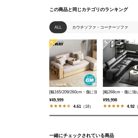
この商品と同じカテゴリのランキング
ALL
カウチソファ・コーナーソファ
ソファスタイル
ソファスタイル
2人で座っても十分な横幅とゆとりの
奥行きが特長です。
[幅165/209/260cm・傷に強いペット対応生地
[幅268cm・傷に
¥49,999
¥99,998
4.61
（18）
4.92
（
一緒にチェックされている商品