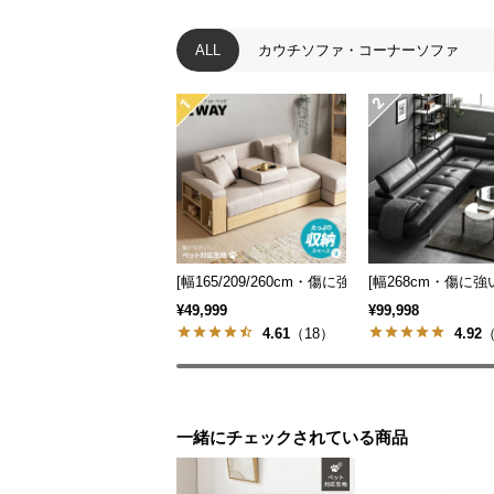
ALL
カウチソファ・コーナーソファ
[幅165/209/260cm・傷に強いペット対応生地
[幅268cm・傷に
¥49,999
¥99,998
4.61
（18）
4.92
（
一緒にチェックされている商品