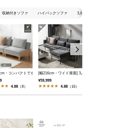
収納付きソファ
ハイバックソファ
3人掛けソファ
2人掛け
スタイル
地も] 2人掛けフロアソファ 座椅子タイプ リクライニング
86cm・コンパクトでも広々] 3人掛けソファベッド リクライニング 天然木フレ
[幅216cm・ワイド座面] 3人掛けカウチソファ ブラ
[組替え自由] ワイドカ
9
¥59,999
¥99,998
4.88
（8）
4.88
（16）
4.75
（8）