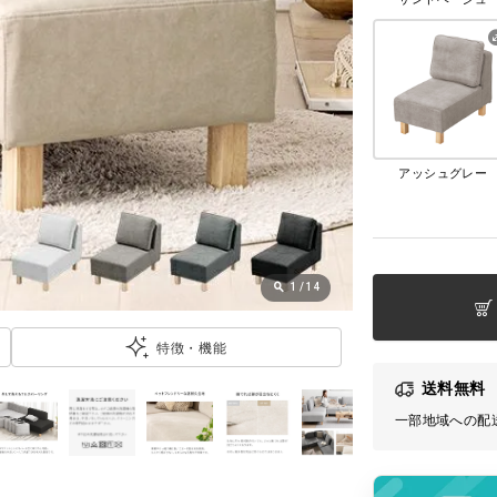
アッシュグレー
1
/
14
特徴・機能
送料無料
一部地域への配