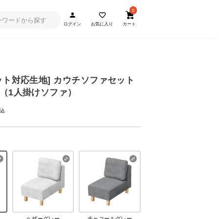
0
ログイン
お気に入り
カート
ット対応生地] カウチソファセット
（1人掛けソファ）
ヘザーグレー
チャコールグレー