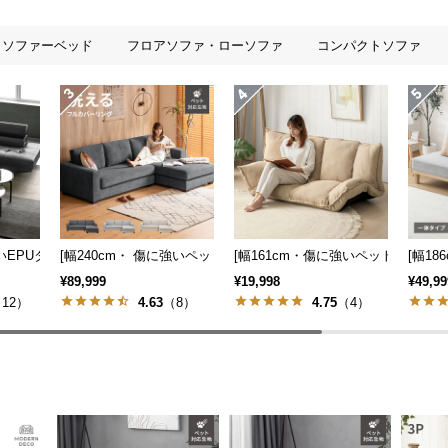
ソファーベッド
フロアソファ・ローソファ
コンパクトソファ
も] 収納付き3人掛け多機能ソファ
強いEPUタイプも] 3人掛けレザーカウチソファ 広々設計 高級感
[幅240cm・ 傷に強いペット対応生地] ワイドカウチソファ ロー
[幅161cm・傷に強いペット対応生
[幅1
¥89,999
¥19,998
¥49,99
12）
4.63
（8）
4.75
（4）