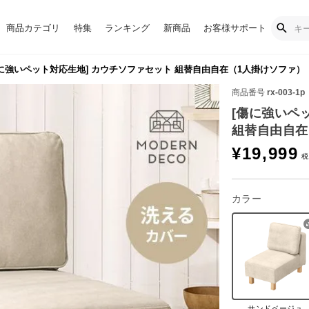
商品カテゴリ
特集
ランキング
新商品
お客様サポート
に強いペット対応生地] カウチソファセット 組替自由自在（1人掛けソファ）
商品番号
rx-003-1p
[傷に強いペ
組替自由自在
¥
19,999
カラー
サンドベージュ