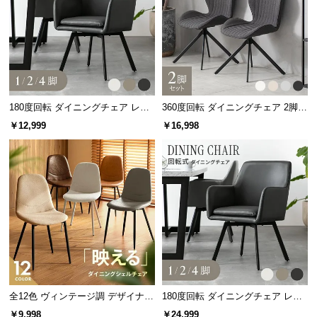
保
証
に
つ
い
て
180度回転 ダイニングチェア レザ
360度回転 ダイニングチェア 2脚セ
会
ー調 1/2/4脚セット スチールレッグ
ット
￥12,999
￥16,998
ブラック脚
員
規
約
に
つ
い
て
お
全12色 ヴィンテージ調 デザイナー
180度回転 ダイニングチェア レザ
客
ズシェルチェア
ー調 2脚セット スチールレッグ ブ
￥9,998
￥24,999
様