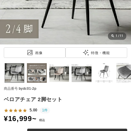
近
チ
ェ
ッ
ク
し
1
/
11
た
ア
画像
特徴・機能
イ
テ
ム
商品番号
bydc01-2p
特
集
ベロアチェア 2脚セット
一
覧
5.00
1件
¥
16,999
~
税込
人