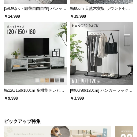
[S/D/Q/K・組替自由自在] パレット
幅80cm 天然木突板 ラウンドセン
ベッド 8/12/16枚セット
ターテーブル 美しい格子デザイン
￥14,999
￥39,999
幅120/150/180cm 多機能テレビボ
[幅60/90/120cm] ハンガーラック
ード 木目/石目調 オープン収納・
スチール 4段階高さ調節 サイドフ
￥9,998
￥3,999
引き出し収納付き
ック オープンラック シンプル
ピックアップ特集