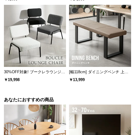
ラック脚
サ
ポ
ー
ト
お
知
ら
せ
30%OFF対象! ブークレラウンジチ
[幅118cm] ダイニングベンチ 上品
ェア
なPVCレザー×スチール脚 耐荷重2
￥19,998
￥13,999
00kg
ブ
ロ
あなたにおすすめの商品
グ
企
業