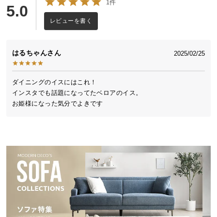
1件
5.0
送
料
レビューを書く
に
つ
い
はるちゃん
2025/02/25
て
ダイニングのイスにはこれ！

大
インスタでも話題になってたベロアのイス。

型
お姫様になった気分でよきです
商
品
の
配
送
に
つ
い
て