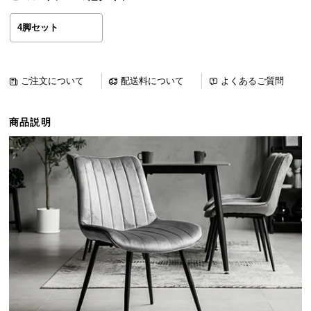
ら
探
4脚セット
す
ご注文について
配送料について
よくあるご質問
イ
ン
商品説明
テ
リ
ア
テ
イ
ス
ト
か
ら
探
す