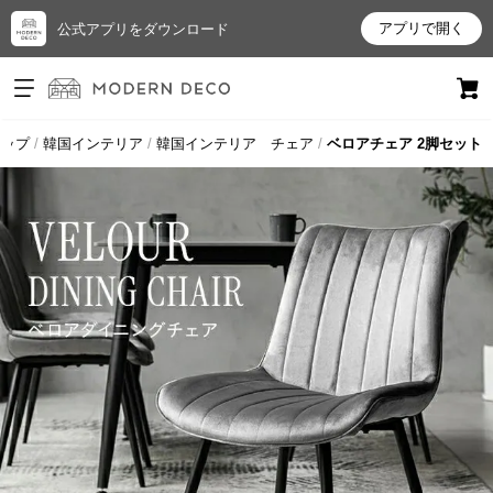
アプリで開く
公式アプリをダウンロード
ログイン
新規会員登録
トップ
韓国インテリア
韓国インテリア チェア
ベロアチェア 2脚セット
お
気
に
入
り
ア
イ
テ
ム
最