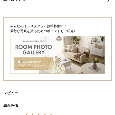
シ
ョ
ッ
ピ
ン
みんなのインスタグラム投稿募集中！
グ
素敵な写真を撮るためのポイントもご紹介♪
ガ
イ
ド
お
支
払
い
に
つ
レビュー
い
て
総合評価
配