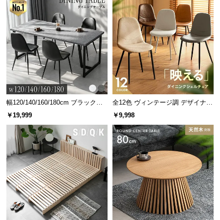
l
l
幅120/140/160/180cm ブラックフ
全12色 ヴィンテージ調 デザイナー
レーム ダイニング 大理石調 4人掛
ズシェルチェア
￥19,999
￥9,998
け