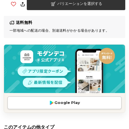
バリエーションを選択する
気
ア
イ
送料無料
テ
一部地域への配送の場合、別途送料がかかる場合があります。
ム
ラ
ン
キ
ン
グ
商
品
カ
Google Play
テ
ゴ
リ
か
このアイテムの他タイプ