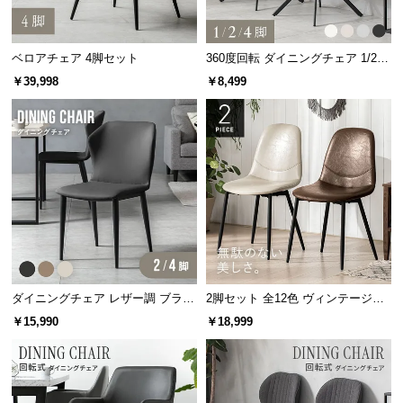
経
路
に
ベロアチェア 4脚セット
360度回転 ダイニングチェア 1/2/4
つ
脚セット
￥39,998
￥8,499
い
て
返
品・
キ
ャ
ン
セ
ル
ダイニングチェア レザー調 ブラッ
2脚セット 全12色 ヴィンテージ調
に
ク脚 2脚/4脚セット 包み込むフォ
デザイナーズシェルチェア
￥15,990
￥18,999
つ
ルム
い
て