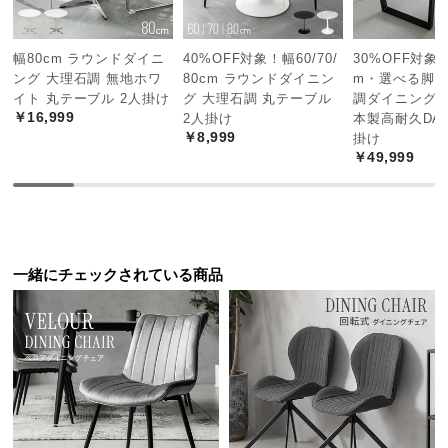
つ
い
幅80cm ラウンドダイニ
40%OFF対象！幅60/70/
30%OFF対象! 
て
ング 大理石調 無地ホワ
80cm ラウンドダイニン
m・選べる脚カ
イト 丸テーブル 2人掛け
グ 大理石調 丸テーブル
調ダイニングテ
開
￥16,999
2人掛け
本製高耐久DAP
￥8,999
梱
掛け
￥49,999
設
置
サ
ー
ビ
一緒にチェックされている商品
ス
に
つ
い
て
搬
入