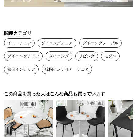
中
型
商
品
の
関連カテゴリ
配
イス・チェア
ダイニングチェア
ダイニングテーブル
送
に
ダイニングチェア
ダイニング
リビング
モダン
つ
い
韓国インテリア
韓国インテリア チェア
て
小
この商品を買った人はこんな商品も買っています
型
商
品
の
配
送
に