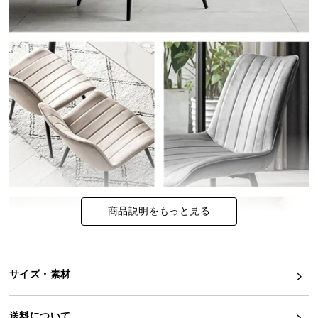
イ
ン
テ
リ
ア
コ
ー
デ
ィ
ネ
ー
ト
商品説明をもっと見る
か
ら
探
す
サイズ・素材
送料について