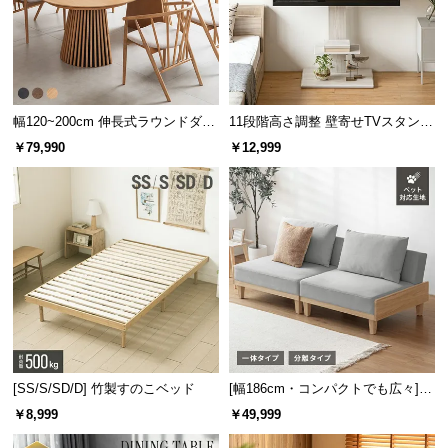
情
報
©
M
O
幅120~200cm 伸長式ラウンドダイ
11段階高さ調整 壁寄せTVスタンド
D
ニングテーブル 6人掛け 天然木突
キャスター付き 上下左右角度調節
￥79,990
￥12,999
E
板 美しい格子デザイン
機能
R
N
D
E
C
O
C
o.,
L
t
[SS/S/SD/D] 竹製すのこベッド
[幅186cm・コンパクトでも広々] 3
d.
人掛けソファベッド リクライニン
￥8,999
￥49,999
グ 天然木フレーム 北欧
A