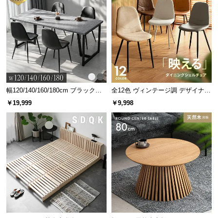
幅120/140/160/180cm ブラックフ
全12色 ヴィンテージ調 デザイナー
レーム ダイニング 大理石調 4人掛
ズシェルチェア
￥19,999
￥9,998
け