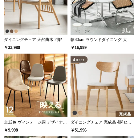
サ
ポ
ー
ト
ダイニングチェア 天然曲木 2脚/4
幅80cm ラウンドダイニング 大理
脚セット
石調 無地ホワイト 丸テーブル 2人
￥33,980
￥16,999
お
掛け
知
ら
せ
ブ
ロ
グ
全12色 ヴィンテージ調 デザイナー
ダイニングチェア 完成品 4脚セッ
ズシェルチェア
ト
￥9,998
￥51,996
企
業