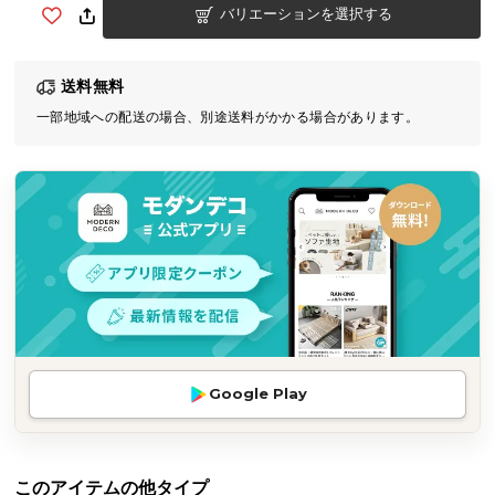
バリエーションを選択する
気
ア
イ
送料無料
テ
一部地域への配送の場合、別途送料がかかる場合があります。
ム
ラ
ン
キ
ン
グ
商
品
カ
Google Play
テ
ゴ
リ
か
このアイテムの他タイプ