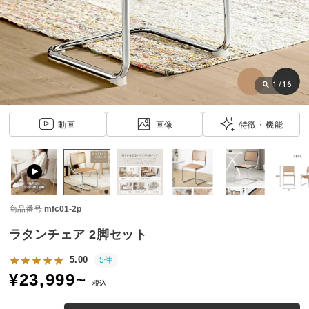
近
チ
ェ
ッ
ク
し
1
/
16
た
ア
動画
画像
特徴・機能
イ
テ
ム
商品番号
mfc01-2p
特
集
ラタンチェア 2脚セット
一
覧
5.00
5件
¥
23,999
~
税込
人