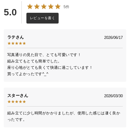
送
5件
5.0
料
に
レビューを書く
つ
い
ラテ
2026/06/17
て
大
写真通りの見た目で、とても可愛いです！

型
組み立てもとても簡単でした。

商
座り心地がとても良くて快適に過ごしています！

品
買ってよかったです^_^
の
配
送
スター
2026/03/30
に
つ
い
組み立てに少し時間がかかりましたが、使用した感じは凄く良か
て
ったです。