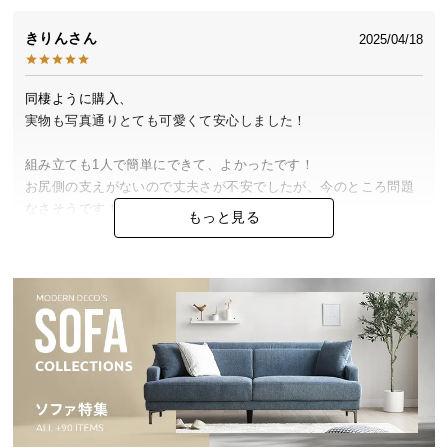
中
型
きりん
2025/04/18
商
品
同棲ように購入、

の
実物も写真通りとても可愛くて安心しました！

配
送
組み立ても1人で簡単にできて、よかったです！

に
お尻側の支えがないので丈夫さが不安でしたが、今のところ問題
つ
なさそうです！

い
もっと見る
て
ラタンの部分もチクチクせずとてもいい感じです！

小
型
商
ひよこ
30代
女性
2024/09/11
品
の
配
組み立てが簡単で、女性1人でできました！見た目も可愛く、汚れ
送
ても拭くことができ、大変満足しております！

に