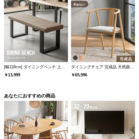
情
報
©
M
O
D
E
R
N
[幅118cm] ダイニングベンチ 上品
ダイニングチェア 完成品 天然曲木
D
なPVCレザー×スチール脚 耐荷重2
4脚セット
￥13,999
￥65,996
E
00kg
C
O
あなたにおすすめの商品
C
o.,
L
t
d.
A