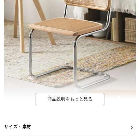
イ
ン
テ
リ
ア
コ
ー
デ
ィ
ネ
ー
ト
か
商品説明をもっと見る
ら
探
す
サイズ・素材