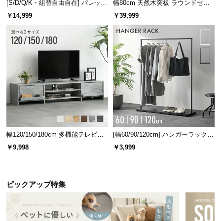
[S/D/Q/K・組替自由自在] パレット
幅80cm 天然木突板 ラウンドセン
ベッド 8/12/16枚セット
ターテーブル 美しい格子デザイン
￥14,999
￥39,999
幅120/150/180cm 多機能テレビボ
[幅60/90/120cm] ハンガーラック
ード 木目/石目調 オープン収納・
スチール 4段階高さ調節 サイドフ
￥9,998
￥3,999
引き出し収納付き
ック オープンラック シンプル
ピックアップ特集