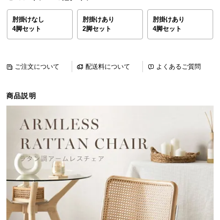
ら
探
肘掛けなし
肘掛けあり
肘掛けあり
4脚セット
2脚セット
4脚セット
す
イ
ご注文について
配送料について
よくあるご質問
ン
テ
商品説明
リ
ア
テ
イ
ス
ト
か
ら
探
す