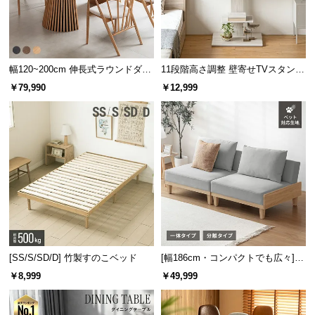
l
l
幅120~200cm 伸長式ラウンドダイ
11段階高さ調整 壁寄せTVスタンド
ニングテーブル 6人掛け 天然木突
キャスター付き 上下左右角度調節
￥79,990
￥12,999
板 美しい格子デザイン
機能
[SS/S/SD/D] 竹製すのこベッド
[幅186cm・コンパクトでも広々] 3
人掛けソファベッド リクライニン
￥8,999
￥49,999
グ 天然木フレーム 北欧