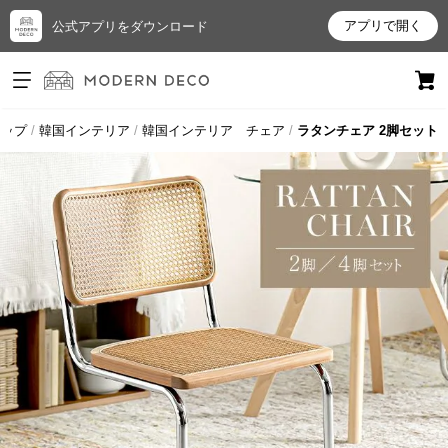
アプリで開く
公式アプリをダウンロード
ログイン
新規会員登録
トップ
韓国インテリア
韓国インテリア チェア
ラタンチェア 2脚セット
お
気
に
入
り
ア
イ
テ
ム
最