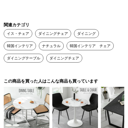
床が傷つかないキャップもしてあり、助かっています！
つ
い
て
メロンソーダ
2024/07/12
関連カテゴリ
開
イス・チェア
ダイニングチェア
ダイニング
梱
一人用の椅子が欲しくてこちらを購入しました。通気性が良く、
設
韓国インテリア
ナチュラル
韓国インテリア チェア
背中に汗をかきやすいため、ムレを気にせずに使えます。足にキ
置
ャップがついているため、床の傷つきを防げて安心して使ってい
ダイニングテーブル
ダイニングチェア
サ
ます。
ー
ビ
ス
この商品を買った人はこんな商品も買っています
に
つ
い
て
搬
入