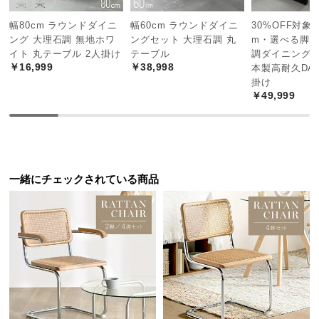
経
路
幅80cm ラウンドダイニ
幅60cm ラウンドダイニ
30%OFF対象! 
ング 大理石調 無地ホワ
ングセット 大理石調 丸
m・選べる脚カ
に
イト 丸テーブル 2人掛け
テーブル
調ダイニングテ
つ
￥16,999
￥38,998
本製高耐久DAP
い
掛け
て
￥49,999
返
品・
キ
ャ
一緒にチェックされている商品
ン
セ
ル
に
つ
い
て