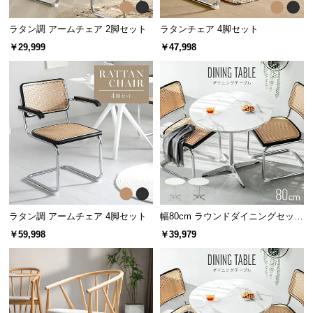
保
証
ラタン調 アームチェア 2脚セット
ラタンチェア 4脚セット
に
￥29,999
￥47,998
つ
い
て
会
員
規
約
に
つ
い
ラタン調 アームチェア 4脚セット
幅80cm ラウンドダイニングセット
て
大理石調 無地ホワイト 丸テーブル
￥59,998
￥39,979
2人掛け
お
客
様