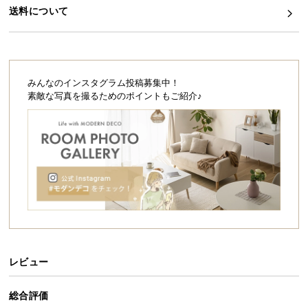
シ
送料について
ョ
ッ
ピ
ン
グ
みんなのインスタグラム投稿募集中！
ガ
素敵な写真を撮るためのポイントもご紹介♪
イ
ド
お
支
払
い
に
つ
い
レビュー
て
総合評価
配